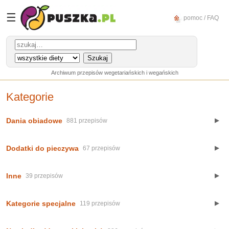
☰
pomoc / FAQ
Archiwum przepisów wegetariańskich i wegańskich
Kategorie
Dania obiadowe
▼
881 przepisów
Dodatki do pieczywa
▼
67 przepisów
Inne
▼
39 przepisów
Kategorie specjalne
▼
119 przepisów