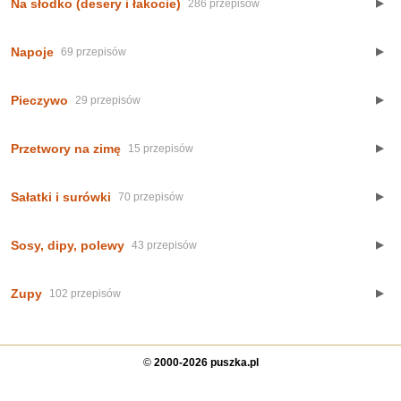
Na słodko (desery i łakocie)
▼
286 przepisów
Napoje
▼
69 przepisów
Pieczywo
▼
29 przepisów
Przetwory na zimę
▼
15 przepisów
Sałatki i surówki
▼
70 przepisów
Sosy, dipy, polewy
▼
43 przepisów
Zupy
▼
102 przepisów
©
2000-2026 puszka.pl