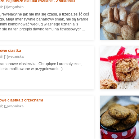
ze, najtańsze ciastka owsiane - 2 składniki
[3]
wegańska
 rewelacyjne jak nie ma się czasu, a trzeba zejść coś
go. Mają intensywnie bananowy smak, nie są twarde
 nimi kombinować według własnego uznania :)
 się na ten przepis dawno temu na fitnessowych
pycha!
we ciastka
[1]
wegańska
amonowe ciasteczka. Chrupiące i aromatyczne,
 nieskomplikowane w przygotowaniu :)
owe ciastka z orzechami
[1]
wegańska