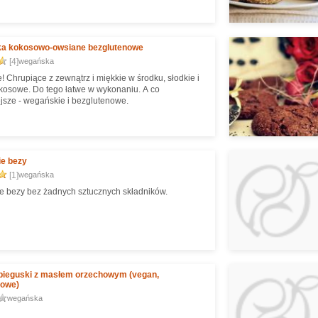
ka kokosowo-owsiane bezglutenowe
[4]
wegańska
! Chrupiące z zewnątrz i miękkie w środku, słodkie i
osowe. Do tego łatwe w wykonaniu. A co
jsze - wegańskie i bezglutenowe.
e bezy
[1]
wegańska
 bezy bez żadnych sztucznych składników.
pieguski z masłem orzechowym (vegan,
nowe)
wegańska