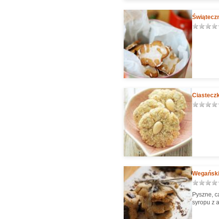
Świąteczn
Ciastecz
Wegański
Pyszne, c
syropu z 