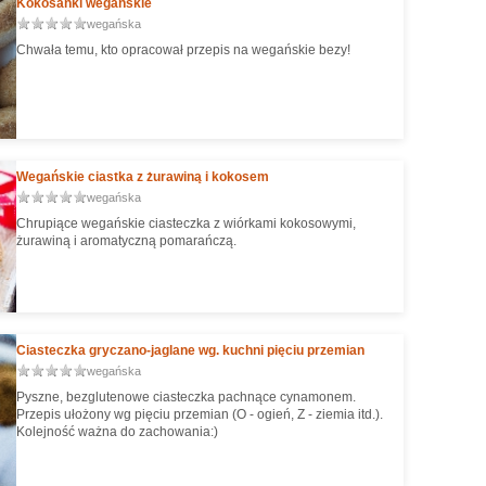
Kokosanki wegańskie
wegańska
Chwała temu, kto opracował przepis na wegańskie bezy!
Wegańskie ciastka z żurawiną i kokosem
wegańska
Chrupiące wegańskie ciasteczka z wiórkami kokosowymi,
żurawiną i aromatyczną pomarańczą.
Ciasteczka gryczano-jaglane wg. kuchni pięciu przemian
wegańska
Pyszne, bezglutenowe ciasteczka pachnące cynamonem.
Przepis ułożony wg pięciu przemian (O - ogień, Z - ziemia itd.).
Kolejność ważna do zachowania:)