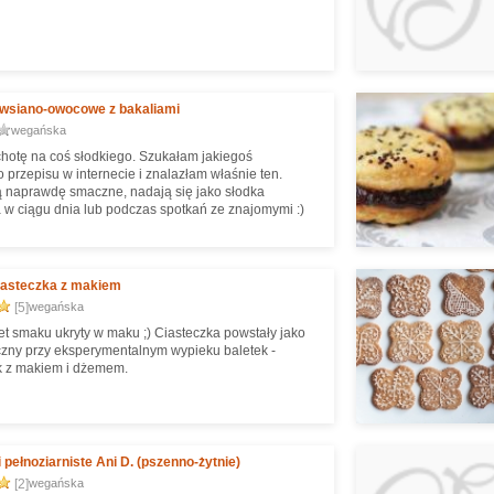
owsiano-owocowe z bakaliami
wegańska
hotę na coś słodkiego. Szukałam jakiegoś
 przepisu w internecie i znalazłam właśnie ten.
ą naprawdę smaczne, nadają się jako słodka
 w ciągu dnia lub podczas spotkań ze znajomymi :)
iasteczka z makiem
[5]
wegańska
ret smaku ukryty w maku ;) Ciasteczka powstały jako
czny przy eksperymentalnym wypieku baletek -
k z makiem i dżemem.
i pełnoziarniste Ani D. (pszenno-żytnie)
[2]
wegańska