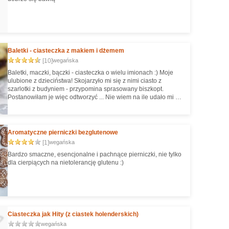
Baletki - ciasteczka z makiem i dżemem
[10]
wegańska
Baletki, maczki, bączki - ciasteczka o wielu imionach :) Moje
ulubione z dzieciństwa! Skojarzyło mi się z nimi ciasto z
szarlotki z budyniem - przypomina sprasowany biszkopt.
Postanowiłam je więc odtworzyć ... Nie wiem na ile udało mi się
zbliżyć do oryginału, bo zbyt wiele czasu minęło, ale z
pewnością wyszły przepyszne i w zupełności spełniły moje
oczekiwania :) Rodzince też bardzo zasmakowały :D Jako efekt
uboczny eksperymentu powstały też kruche ciasteczka z
Aromatyczne pierniczki bezglutenowe
makiem.
[1]
wegańska
Bardzo smaczne, esencjonalne i pachnące pierniczki, nie tylko
dla cierpiących na nietolerancję glutenu :)
Ciasteczka jak Hity (z ciastek holenderskich)
wegańska