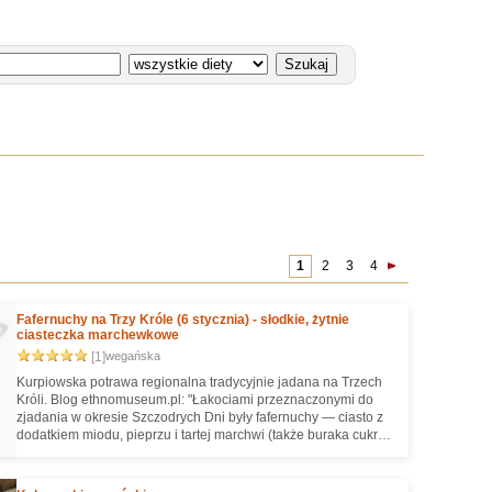
1
2
3
4
Fafernuchy na Trzy Króle (6 stycznia) - słodkie, żytnie
ciasteczka marchewkowe
[1]
wegańska
Kurpiowska potrawa regionalna tradycyjnie jadana na Trzech
Króli. Blog ethnomuseum.pl: "Łako­ciami prze­zna­czo­nymi do
zja­da­nia w okre­sie Szczo­drych Dni były fafer­nu­chy — cia­sto z
dodat­kiem miodu, pie­przu i tar­tej mar­chwi (także buraka cukro­
wego), o lekko pikant­nym smaku i poma­rań­czo­wej barwie."