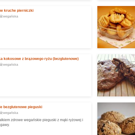
e kruche pierniczki
wegańska
ka kokosowe z brązowego ryżu (bezglutenowe)
wegańska
e bezglutenowe pieguski
wegańska
ałkiem zdrowe wegańskie pieguski z mąki ryżowej i
agawy.