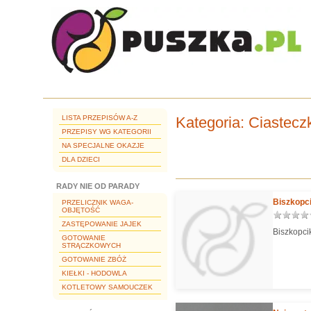
LISTA PRZEPISÓW A-Z
Kategoria
: Ciastecz
PRZEPISY WG KATEGORII
NA SPECJALNE OKAZJE
DLA DZIECI
RADY NIE OD PARADY
Biszkopci
PRZELICZNIK WAGA-
OBJĘTOŚĆ
ZASTĘPOWANIE JAJEK
Biszkopcik
GOTOWANIE
STRĄCZKOWYCH
GOTOWANIE ZBÓŻ
KIEŁKI - HODOWLA
KOTLETOWY SAMOUCZEK