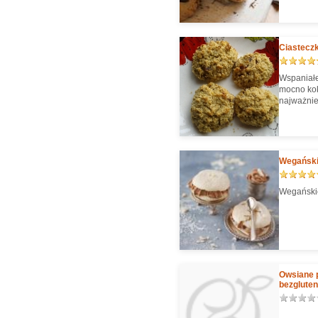
Ciastecz
Wspaniałe
mocno kok
najważnie
Wegański
Wegańskie
Owsiane 
bezglute