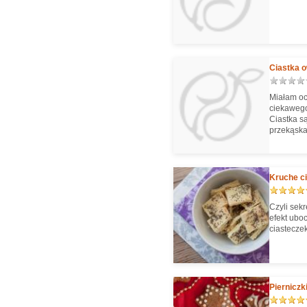
Ciastka 
Miałam oc
ciekawego
Ciastka s
przekąska
Kruche c
Czyli sek
efekt ubo
ciastecze
Pierniczk