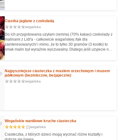
Ciastka jaglane z czekoladą
wegańska
Do ich przygotowania użyłam ciemnej (70% kakao) czekolady z
malinami z Lidl'a - całkowicie wagańskiej /tak dla
zainteresowanych/ i mimo, że to tylko 30 gramów (3 kostki) to
smak malin był wyraźnie wyczuwalny. Dlatego jeśli użyjecie np.
czekolady ze skórką pomarańczową lub karmelem, to smak
będzie inny. Warto poeksperymentować.
Najpyszniejsze ciasteczka z masłem orzechowym i musem
jabłkowym (bezmleczne, bezjajeczne)
wegańska
Wegańskie waniliowe kruche ciasteczka
[1]
wegańska
Ciasteczka, z których dzieci mogą wycinać różne kształty i
dobrze się bawią