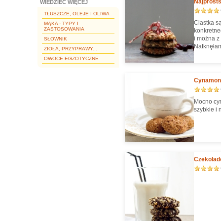
Najprosts
WIEDZIEĆ WIĘCEJ
TŁUSZCZE, OLEJE I OLIWA
Ciastka są
MĄKA - TYPY I
ZASTOSOWANIA
konkretne
i można z
SŁOWNIK
Natknęłam
ZIOŁA, PRZYPRAWY...
blogach, 
OWOCE EGZOTYCZNE
Cynamono
Mocno cyn
szybkie i
Czekolad