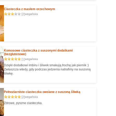
Ciasteczka z masłem orzechowym
[2]
wegańska
Komosowe ciasteczka z suszonymi dodatkami
(bezglutenowe)
[1]
wegańska
Dzięki dodatkowi imbiru i śliwek smakują trochę jak piernik :)
Zwłaszcza wtedy, gdy podczas jedzenia natrafimy na suszoną
śliwkę.
Pełnoziarniste ciasteczka owsiane z suszoną śliwką
[2]
wegańska
Zdrowe, pyszne ciasteczka.