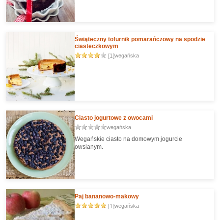
Świąteczny tofurnik pomarańczowy na spodzie
ciasteczkowym
[1]
wegańska
Ciasto jogurtowe z owocami
wegańska
Wegańskie ciasto na domowym jogurcie
owsianym.
Paj bananowo-makowy
[1]
wegańska