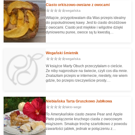
Ciasto orkiszowo-owsiane z owocami
wegańska
Witajcie, przygotowałam dla Was przepis idealny
do popołudniowej kawy. Jest to ciasto drożdżowe
z owocami. Ciasto jest miękkie i wilgotne dzięki
dyniowemu puree, owoce są tu kwestią
indywidualną- użyjcie takich, jakie lubicie
najbardziej, aromatyczny cynamon i kardamon
nadają mu niepowtarzalnego smaku i aromatu.
Nie pozostaje więc nic innego do roboty jak
Wegański śmietnik
upieczenie ów ciasta!
wegańska
W książce Marty Obuch przeczytałam o cieście.
Że niby najprostsze na świecie, czyli cos dla mnie.
Znalazłam przepis w internecie, niestety, nie wiem
gdzie, bo przepis rzeczywiście prosty.
Postanowiłam dać dwa banany zamiast dwóch
jajek. Wyszła pychota, chociaż mimo
zmniejszenia o połowę ilości cukru ciągle bardzo
słodkie.
Niebiańska Tarta Gruszkowo Jabłkowa
lakto-wege
To Amerykańskie ciasto zwane Pear and Apple
Pieto połączenie kruchego ciasta z owocowym
miąższem. Smakuje trochę szarlotkowo z powodu
zawartości jabłek, jednak w połączeniu z
gruszkami jest jeszcze lepsze! Gruszki nadają