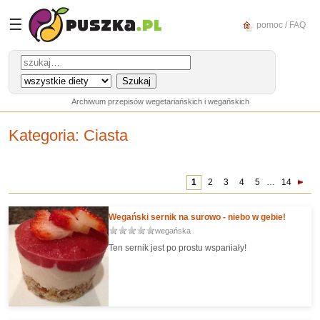
☰
pomoc / FAQ
Archiwum przepisów wegetariańskich i wegańskich
Kategoria
: Ciasta
1
2
3
4
5
…
14
Wegański sernik na surowo - niebo w gebie!
wegańska
Ten sernik jest po prostu wspaniały!