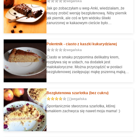
wegańska
Jak go zobaczyłam u weg-Anki, wiedziałam, że
muszę zrobić wersję bezglutenową. Niby piernik
jak piernik, ale coś w tym widoku śliwki
zanurzonej w kakaowym cieście było
niecodziennie smakowitego. Intuicja nie zawiodła.
Rozpływa się w ustach, a śliwka (zanurzona w
cieście) co któryś kęs smakuje jak płynna
czekolada. Smakuje trochę jak bardzo udane
Polentnik - ciasto z kaszki kukurydzianej
pierniczki z nadzieniem (dawno temu jadłam takie
wegańska
glutenowe toruńskie, z nadzieniem i w polewie, i
mi się po tym cieście przypomniały).
Ciasto w smaku przypomina delikatny krem,
rozpływa się w ustach, na dodatek jest
małokaloryczne. Można przyrządzić w postaci
bezglutenowej zastępując mąkę pszenną mąką
kukurydzianą, tudzież jakimś innym zamiennikiem
Bezglutenowa szarlotka (bez cukru)
[1]
wegańska
Spontanicznie stworzona szarlotka, której
smakiem zachwyca się nawet moja mama! :)