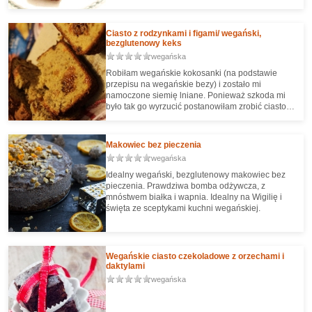
Ciasto z rodzynkami i figami/ wegański,
bezglutenowy keks
wegańska
Robiłam wegańskie kokosanki (na podstawie
przepisu na wegańskie bezy) i zostało mi
namoczone siemię lniane. Ponieważ szkoda mi
było tak go wyrzucić postanowiłam zrobić ciasto.
Przerosło moje oczekiwania! Jest miękkie i
gąbczaste jak ciasta z pszenicy!
Makowiec bez pieczenia
wegańska
Idealny wegański, bezglutenowy makowiec bez
pieczenia. Prawdziwa bomba odżywcza, z
mnóstwem białka i wapnia. Idealny na Wigilię i
święta ze sceptykami kuchni wegańskiej.
Wegańskie ciasto czekoladowe z orzechami i
daktylami
wegańska