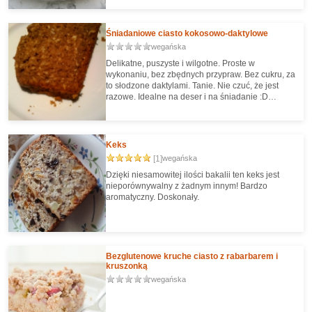
ciastu niesamowity smak. Idealny przepis na
wiosenne popołudnia!
Śniadaniowe ciasto kokosowo-daktylowe
wegańska
Delikatne, puszyste i wilgotne. Proste w
wykonaniu, bez zbędnych przypraw. Bez cukru, za
to słodzone daktylami. Tanie. Nie czuć, że jest
razowe. Idealne na deser i na śniadanie :D
Przeróbka piernika orkiszowego śliwkowego.
Keks
[1]
wegańska
Dzięki niesamowitej ilości bakalii ten keks jest
nieporównywalny z żadnym innym! Bardzo
aromatyczny. Doskonały.
Bezglutenowe kruche ciasto z rabarbarem i
kruszonką
wegańska