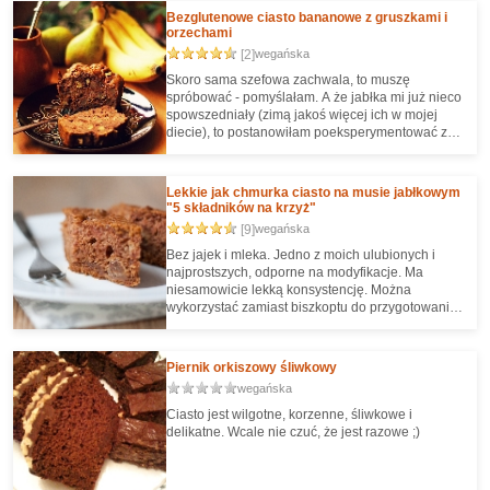
Bezglutenowe ciasto bananowe z gruszkami i
orzechami
[2]
wegańska
Skoro sama szefowa zachwala, to muszę
spróbować - pomyślałam. A że jabłka mi już nieco
spowszedniały (zimą jakoś więcej ich w mojej
diecie), to postanowiłam poeksperymentować z
innymi owocami. Rezultaty zaskoczyły mnie
bardzo pozytywnie, bo ciasto - mimo paru
istotnych zmian - wyrosło, szybko znika z foremki,
Lekkie jak chmurka ciasto na musie jabłkowym
a do tego jest bardzo łatwe.
"5 składników na krzyż"
[9]
wegańska
Bez jajek i mleka. Jedno z moich ulubionych i
najprostszych, odporne na modyfikacje. Ma
niesamowicie lekką konsystencję. Można
wykorzystać zamiast biszkoptu do przygotowania
ciasta/tortu przełożonego kremem. To także moja
standardowa baza do robienia bajaderek - bo
proste i pyszne ;D
Piernik orkiszowy śliwkowy
wegańska
Ciasto jest wilgotne, korzenne, śliwkowe i
delikatne. Wcale nie czuć, że jest razowe ;)