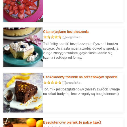
Ciasto jaglane bez pieczenia
[1]
wegańska
Taki "niby sernik" bez pieczenia. Pyszne i bardzo
sycące. Do ciasta można zrobić dowolny spód, ja
z tego zrezygnowałam, gdyż ciasto ładnie się
trzyma i odkleja od formy.
Czekoladowy tofurnik na orzechowym spodzie
[1]
wegańska
Tofurnik jest bezglutenowy (należy zwrócić uwagę
na skład budyniu, lecz z reguły są bezglutenowe).
Bezglutenowy piernik że palce lizać!