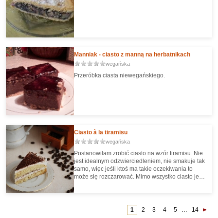
Manniak - ciasto z manną na herbatnikach
wegańska
Przeróbka ciasta niewegańskiego.
Ciasto à la tiramisu
wegańska
Postanowiłam zrobić ciasto na wzór tiramisu. Nie
jest idealnym odzwierciedleniem, nie smakuje tak
samo, więc jeśli ktoś ma takie oczekiwania to
może się rozczarować. Mimo wszystko ciasto jest
pyszne i fajnie udaje ten włoski przysmak.
1
2
3
4
5
…
14