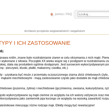
pomoc / FAQ
Archiwum przepisów wegetariańskich i wegańskich
 TYPY I ICH ZASTOSOWANIE
ąk:
uprawa roślin, znane było rozdrabnianie ziaren w celu otrzymania z nich mąki. Pi
ze wykonane z sitowia. Początek XX wieku wiąże się z postępem w rozdrabnianiu 
skiej, stała się produktem ogólnie dostępnym. Jest surowcem wykorzystywanym po
: pieczywo, kluski, płatki, makarony, ciastka, etc.).
sty - uzyskana być może z przemiału oczyszczonego ziarna zbóż chlebowych (żyto, p
wane mąkami niechlebowymi - mają zastosowanie często jako dodatek do mąk chlebo
lebowe (pszenna, żytnia) i niechlebowe (jęczmienna, owsiana, kukurydziana, ryż
zęsto wykorzystywane są mąki ciemne ze względu na ich walory odżywcze oraz mi
ykorzystywana jako zamiennik jaja kurzego ze względu na wysoką zawartość rozpu
 naleśnikowe mieszając różne rodzaje mąk. Efekty mogą być rewelacyjne!