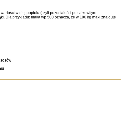
rtości w niej popiołu (czyli pozostałości po całkowitym
i. Dla przykładu: mąka typ 500 oznacza, że w 100 kg mąki znajduje
i sosów
niu