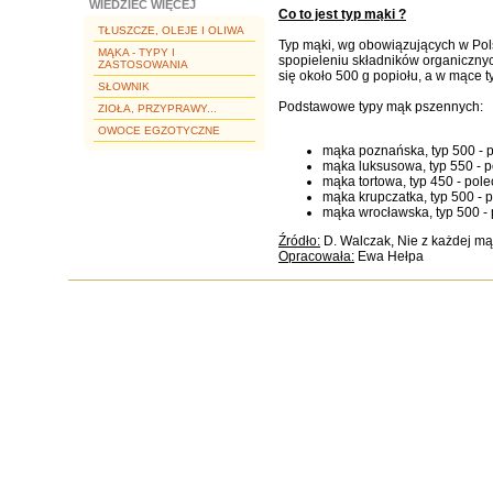
WIEDZIEĆ WIĘCEJ
Co to jest typ mąki ?
TŁUSZCZE, OLEJE I OLIWA
Typ mąki, wg obowiązujących w Pols
MĄKA - TYPY I
spopieleniu składników organicznyc
ZASTOSOWANIA
się około 500 g popiołu, a w mące t
SŁOWNIK
Podstawowe typy mąk pszennych:
ZIOŁA, PRZYPRAWY...
OWOCE EGZOTYCZNE
mąka poznańska, typ 500 - p
mąka luksusowa, typ 550 - 
mąka tortowa, typ 450 - pol
mąka krupczatka, typ 500 - 
mąka wrocławska, typ 500 - 
Źródło:
D. Walczak, Nie z każdej mą
Opracowała:
Ewa Hełpa