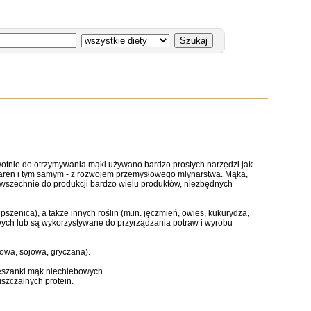
erwotnie do otrzymywania mąki używano bardzo prostych narzędzi jak
ziaren i tym samym - z rozwojem przemysłowego młynarstwa. Mąka,
wszechnie do produkcji bardzo wielu produktów, niezbędnych
szenica), a także innych roślin (m.in. jęczmień, owies, kukurydza,
wych lub są wykorzystywane do przyrządzania potraw i wyrobu
owa, sojowa, gryczana).
eszanki mąk niechlebowych.
szczalnych protein.