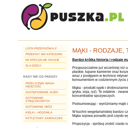
LISTA PRZEPISÓW A-Z
MĄKI - RODZAJE,
PRZEPISY WG KATEGORII
Bardzo krótka historia i rodzaje m
NA SPECJALNE OKAZJE
DLA DZIECI
Przypuszczalnie już wcześniej niż 
płaskie, łupane kamienie oraz kos
wraz z postępem w technice młynar
RADY NIE OD PARADY
konsumentom w codziennym życiu (np.
PRZELICZNIK WAGA-
OBJĘTOŚĆ
Mąka - produkt sypki i drobnoziarni
gryka, soja, ryż). Te ostatnie - z
ZASTĘPOWANIE JAJEK
koncentratów spożywczych.
GOTOWANIE
STRĄCZKOWYCH
Podsumowując - wyróżniamy mąki ch
GOTOWANIE ZBÓŻ
W kuchni wegetariańskiej bardzo c
KIEŁKI - HODOWLA
Mąka sojowa ponadto jest często w
KOTLETOWY SAMOUCZEK
Propozycja - spróbuj zrobić ciasto