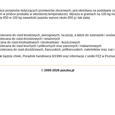
ce przepisów dotyczących przetworów zbożowych, jest określany na podstawie zawa
h w próbce produktu w określonej temperaturze). Wyraża w gramach na 100 kg mąk
yp 850 w 100 kg zawartość popiołu wynosi około 850 g i tak dalej.
olecana do ciast kluskowych, pierogowych, na pizzę, a także do zasmażek i sosów
polecana do ciast drożdżowych i smażonych
ecana do ciast biszkoptowych i biszkoptowo - tłuszczowych
polecana do ciast kruchych i półkruchych oraz parzonych i makaronowych
polecana do ciast drożdżowych, francuskich, półfrancuskich, naleśników oraz zup 
ki będzie chleb, Poradnik handlowca 8/1999 oraz informacje z ulotki PZZ w Pozna
©
2000-2026 puszka.pl