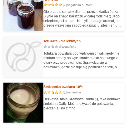
wysycha tak szybko, jak zwykły lukier. Można nim
[2]
wegańska & RAW
wykonać niezłe cacka :D
Oto przepis spisany dla nas przez dziadka Jurka.
Słynie on z tego barszczu w całej rodzinie :) Jego
sekretem jest chrzan. Nie tylko nadaje aromat, ale
przede wszystkim zapobiega psuciu, pleśnieniu.
Zalanie gorącą wodą przyspiesza z kolei kiszenie
- tak samo jak w ogórkach kiszonych. Chleba nie
dodajemy, bo dostanie teraz prawdziwego,
Tofukara - dla leniwych
żytniego chleba na zakwasie, bez dodatku
wegańska
drożdży itp., graniczy z cudem. Na szczęście
chleb nie jest konieczny.
Tofukara powstała pod wpływem chwili, kiedy nie
miałam ochoty na wyciskanie mleka sojowego z
okary przy produkcji tofu. Sprawdza się w
potrawach, gdzie stosuje się pokruszone tofu, na
przykład w tofucznicy.
Śmietanka owsiana 10%
[2]
wegańska
Delikatna, biała, kremowa i tania ;-), taka domowa
śmietana Oatly. Można używać do gotowania,
pieczenia i na zimno.