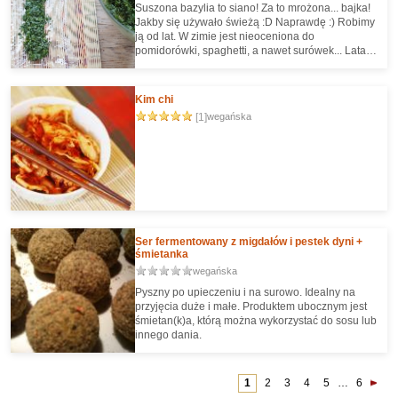
Suszona bazylia to siano! Za to mrożona... bajka!
Jakby się używało świeżą :D Naprawdę :) Robimy
ją od lat. W zimie jest nieoceniona do
pomidorówki, spaghetti, a nawet surówek... Lata
temu poznałam ten sposób od pewnej pani
uprawiającej zioła na sprzedaż, a ona od jednej z
warszawskich włoskich restauracji, która się u niej
Kim chi
zaopatrywała :)
[1]
wegańska
Ser fermentowany z migdałów i pestek dyni +
śmietanka
wegańska
Pyszny po upieczeniu i na surowo. Idealny na
przyjęcia duże i małe. Produktem ubocznym jest
śmietan(k)a, którą można wykorzystać do sosu lub
innego dania.
1
2
3
4
5
…
6