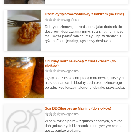
pojawia się też gorzki smak, na co skarżą się
niektórzy. No i oczywiście tak samo jak w
przypadku masła orzechowego nie dodajemy
Dżem cytrynowo-waniliowy z imbirem (na zimę)
żadnego oleju - bo po kiego! Wcale nie mieli się
wegańska
łatwiej ani znacząco szybciej. Zysk czasowy jest
minimalny, a dodatkowe puste kalorie lecą. Więc
Dobry do zimowej herbatki oraz jako dodatek do
olewamy olej :)
deserów i doprawiania innych dań, np. hummusu,
tofu. Może pełnić rolę chutneyu, np. w daniach z
ryżem. Esencjonalny, wystarczy dosłownie
odrobina.
Chutney marchewkowy z charakterem (do
słoików)
wegańska
Gęsty sos z lekko chrupiącą marchewką i licznymi
niespodziankami. Idealny dodatek do zimowego
obiadu: ryżu/kaszy/makaronu lub jako przystawka.
Sos BBQ/barbecue Martiny (do słoików)
wegańska
W sam raz do potraw z grilla/pieczonych, a także
dań gotowanych i kanapek. Intensywny w smaku,
gęsty, bardzo wydajny.