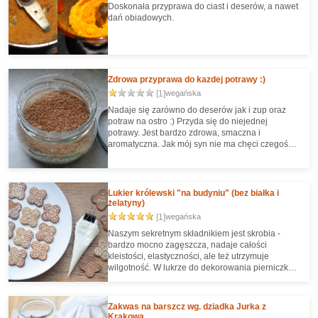
Doskonała przyprawa do ciast i deserów, a nawet
dań obiadowych.
Zdrowa przyprawa do kazdej potrawy :)
[1]
wegańska
Nadaje się zarówno do deserów jak i zup oraz
potraw na ostro :) Przyda się do niejednej
potrawy. Jest bardzo zdrowa, smaczna i
aromatyczna. Jak mój syn nie ma chęci czegoś
jeść, to wystarczy, że pomaczam to w przyprawie i
wszystko lepiej mu smakuje ;)
Lukier królewski "na budyniu" (bez białka i
żelatyny)
[1]
wegańska
Naszym sekretnym składnikiem jest skrobia -
bardzo mocno zagęszcza, nadaje całości
kleistości, elastyczności, ale też utrzymuje
wilgotność. W lukrze do dekorowania pierniczków
zastąpi nam ubite białko jajka. Nie ma idealnie
takich samych właściwości, ale taki lukier
doskonale nadaje się do wykonywania
Zakwas na barszcz wg. dziadka Jurka z
precyzyjnych zdobień :) Nie rozlewa się i nie
Krakowa