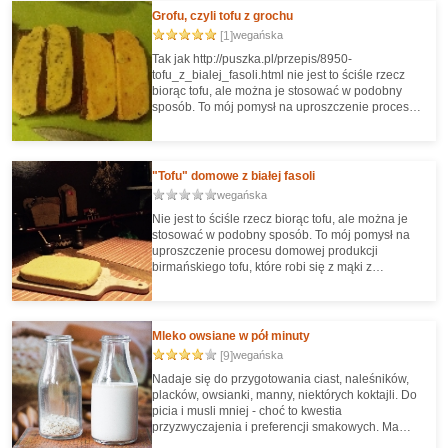
Grofu, czyli tofu z grochu
[1]
wegańska
Tak jak http://puszka.pl/przepis/8950-
tofu_z_bialej_fasoli.html nie jest to ściśle rzecz
biorąc tofu, ale można je stosować w podobny
sposób. To mój pomysł na uproszczenie procesu
domowej produkcji birmańskiego tofu, które robi
się z mąki z ciecierzycy. Pysznie smakuje na
kanapkach pokrojone w plastry, albo usmażone w
formie obtoczonych w otrębach kotlecików.
"Tofu" domowe z białej fasoli
wegańska
Nie jest to ściśle rzecz biorąc tofu, ale można je
stosować w podobny sposób. To mój pomysł na
uproszczenie procesu domowej produkcji
birmańskiego tofu, które robi się z mąki z
ciecierzycy. Pysznie smakuje na kanapkach
pokrojone w plastry, albo usmażone w formie
obtoczonych w otrębach kotlecików.
Mleko owsiane w pół minuty
[9]
wegańska
Nadaje się do przygotowania ciast, naleśników,
placków, owsianki, manny, niektórych koktajli. Do
picia i musli mniej - choć to kwestia
przyzwyczajenia i preferencji smakowych. Ma
neutralny, lekko owsiany posmak i naturalną