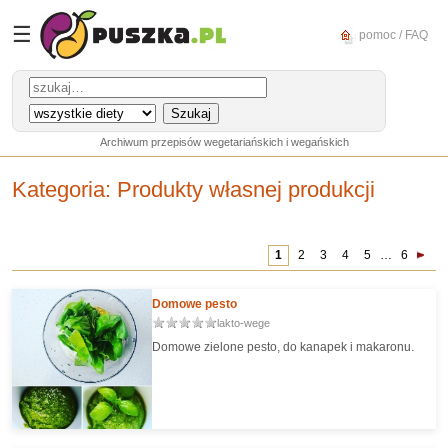
☰
pomoc / FAQ
Archiwum przepisów wegetariańskich i wegańskich
Kategoria
: Produkty własnej produkcji
1
2
3
4
5
…
6
Domowe pesto
lakto-wege
Domowe zielone pesto, do kanapek i makaronu.