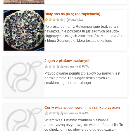
konsystencję (ważne, żeby nie zalewać płatków
zbyt ciepłą wodą!). Przede wszystkim jest jednak
błyskawiczne w przygotowaniu i obłędnie tanie -
Biały sos na pizzę (do zapiekania)
koszt ok. 0,30 zł za litr! :)
[1]
wegańska
Po prostu genialny. Rekompensuje brak sera z
nawiązką, nie potrzeba tu już żadnych pseudo-
ciągnących i drogich zamienników. Medal dla Asi
z bloga Sojaturobie, która jest autorką tego
przepisu. Naprawdę warto zaopatrzyć się w kleik
ryżowy :).
Jogurt z płatków owsianych
wegańska & RAW
Przygotowanie jogurtu z płatków owsianych jest
bardzo proste. Dla wegan tęskniących za
smakiem jogurtu naturalnego.
Curry własne, domowe - mieszanka przypraw
wegańska & RAW
Witam Was. Ostatnio zrobiłem niezwykle
aromatyczną przyprawę, do wielu dań, past itc. To
co chodziło mi po głowie od długiego czasu -