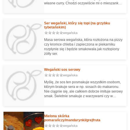
własne curry. Chodzi oczywiście mi o mieszankę
przypraw, a nie danie. Ma niesamowicie świeży
aromat i nie dający się porównać z kupionym!
Polecam
Ser wegański, który się topi (na grzybku
tybetańskim)
wegańska
Masa serowa wegańska, która rozłożona na pizzy
czy kromce chleba i zapieczona w piekarniku
rozpłynie się i będzie smakowała jak roztopiony
żółty ser.
Wegański sos serowy
wegańska
Myślę, że sos ten posmakuje wszystkim osobom,
którym brakuje sera w np. sosach do makaronu.
Nie ciągnie się, ale całkiem dobrze imituje serowy
smak. Świetnie smakuje z warzywami czy w
wegańskiej wersji mac 'n' cheese. :)
Mielona skórka
pomarańczy/mandarynki/grejfruta
wegańska