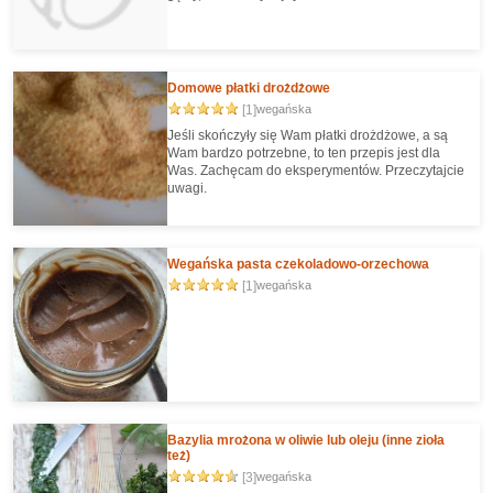
Domowe płatki drożdżowe
[1]
wegańska
Jeśli skończyły się Wam płatki drożdżowe, a są
Wam bardzo potrzebne, to ten przepis jest dla
Was. Zachęcam do eksperymentów. Przeczytajcie
uwagi.
Wegańska pasta czekoladowo-orzechowa
[1]
wegańska
Bazylia mrożona w oliwie lub oleju (inne zioła
też)
[3]
wegańska