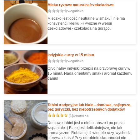
Mleko ryżowe naturalne/czekoladowe
wegańska
Mleczko jest dość neutralne w smaku i nie ma
konsystencji kleiku ;-) Pyszne w wersji
czekoladowej - czekolada na gorąco.
Indyjskie curry w 15 minut
wegańska
Oryginalny indyjski przepis na przyprawę curry w
15 minut. Nada orientalny smak i aromat każdemu
daniu!
Tahini tradycyjne lub białe - domowe, najlepsze,
bez goryczki, bez niepotrzebnych dodatków
[1]
wegańska
Domowe tahini jest o niebo tańsze i po prostu
wspaniałe :) Białe jest delikatniejsze, nie tak
aromatyczne. Robiłam już wieeele razy, wychodzi
pierwsza klasa! Przy odrobinie staranności nie