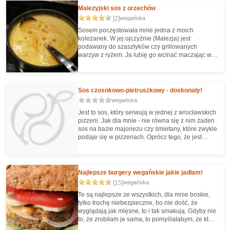
Malezyjski sos z orzechów
[2]
wegańska
Sosem poczęstowała mnie jedna z moich
koleżanek. W jej ojczyźnie (Malezja) jest
podawany do szaszłyków czy grillowanych
warzyw z ryżem. Ja lubię go wcinać maczając w
nim warzywa. Świetny na pikniki, imprezy,
wegańskie grillowanie.
Sos czosnkowo-pietruszkowy - doskonały!
wegańska
Jest to sos, który serwują w jednej z wrocławskich
pizzerii. Jak dla mnie - nie równa się z nim żaden
sos na bazie majonezu czy śmietany, które zwykle
podaje się w pizzeriach. Oprócz tego, że jest
smaczniejszy i lżejszy, jest też o wiele, wiele
zdrowszy. No i ma piękny zielony kolor ;)
Najlepsze burgery wegańskie jakie jadłam!
[15]
wegańska
Te są najlepsze ze wszystkich, dla mnie boskie,
tylko trochę niebezpieczne, bo nie dość, że
wyglądają jak mięsne, to i tak smakują. Gdyby nie
to, że zrobiłam je sama, to pomyślałabym, że ktoś
robi mnie w jajo ;-) Można je śmiało dopisać do