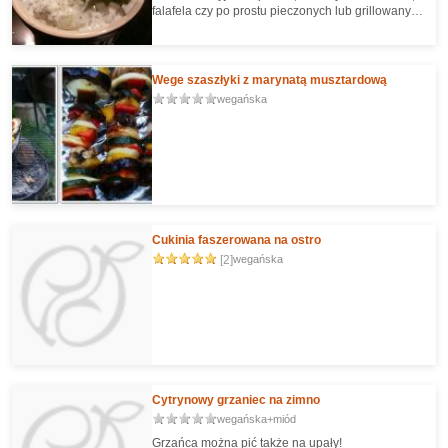
falafela czy po prostu pieczonych lub grillowanych
warzyw.
Wege szaszłyki z marynatą musztardową
wegańska
Cukinia faszerowana na ostro
[2]
wegańska
Cytrynowy grzaniec na zimno
wegańska+miód
Grzańca można pić także na upały!