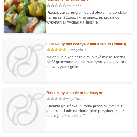
wegańska
Przepis zaczerpnęłam od od obcych i przerobiłam
na nasze :) Szaszłyki są smaczne, proste do
wykonania i wyglądają ślicznie.
Grillowany mix warzyw z bakłażanem i cukinią
[1]
wegańska
Na grillu nie koniecznie musi być mięso. Można
zjeść grillowane tofu lub warzywa. A oto przepis
na warzywa z grilla!
Bakłażany w sosie orzechowym
wegańska
Kuchnia gruzińska. Autorka przepisu: "W Gruzji
jadłam to danie na zimno, jako przystawkę, ale
smakuje też na ciepło."