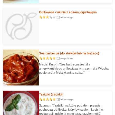
Grillowana cukinia z sosem jogurtowym
[1]
lakto-wege
Sos barbecue (do słoików lub na bieżąco)
[1]
wegańska
Maciej Kuroń: "Sos barbecue jest dla
amerykańskiego grillowicza tym, czym dla Włocha
pesto, a dla Meksykanina salsa."
Tzatziki (cacyki)
[3]
lakto-wege
Szyman: "Tzatziki, na które podałem przepis,
pochodzą od Greka, który był szefem kuchni w
restauracji, gdzie ja mam teraz przyjemność