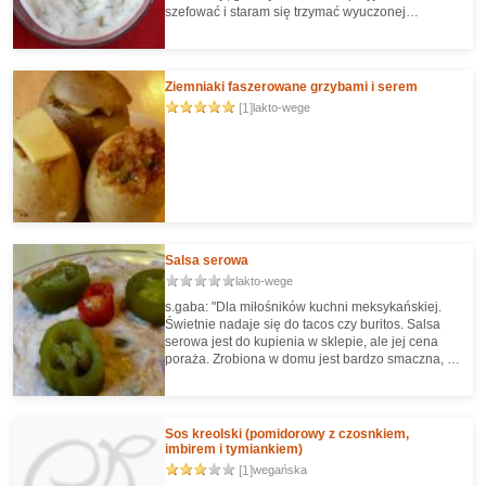
szefować i staram się trzymać wyuczonej
receptury. (...) Cacyki nie jest nazwą spolszczoną,
tylko nazwą turecką (wym. dżadżik), a tzatziki
nazwą grecką. Stanowi obok taramasalata,
melitzanosalata i dip piperado trzon greckich
Ziemniaki faszerowane grzybami i serem
mazideł. Głównym składnikiem tzatzika jest jogurt
[1]
lakto-wege
grecki: gęsty i kwaśniejszy niż rodzime produkty.
Dostępny już w Polsce."
Salsa serowa
lakto-wege
s.gaba: "Dla miłośników kuchni meksykańskiej.
Świetnie nadaje się do tacos czy buritos. Salsa
serowa jest do kupienia w sklepie, ale jej cena
poraża. Zrobiona w domu jest bardzo smaczna, o
ile nie smaczniejsza"
Sos kreolski (pomidorowy z czosnkiem,
imbirem i tymiankiem)
[1]
wegańska