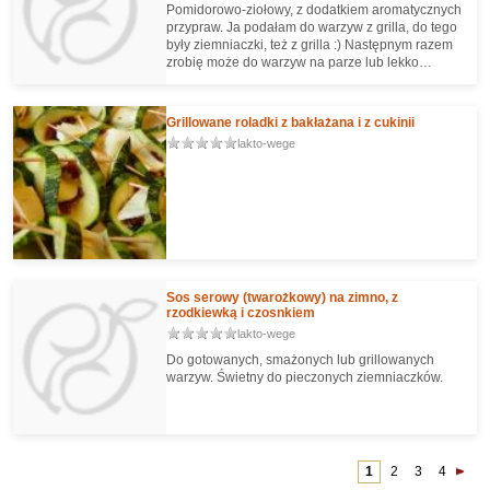
Pomidorowo-ziołowy, z dodatkiem aromatycznych
przypraw. Ja podałam do warzyw z grilla, do tego
były ziemniaczki, też z grilla :) Następnym razem
zrobię może do warzyw na parze lub lekko
podduszonych na oliwie i np. makaronu.
Grillowane roladki z bakłażana i z cukinii
lakto-wege
Sos serowy (twarożkowy) na zimno, z
rzodkiewką i czosnkiem
lakto-wege
Do gotowanych, smażonych lub grillowanych
warzyw. Świetny do pieczonych ziemniaczków.
1
2
3
4