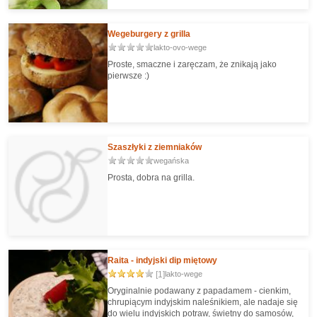
tego rodzaju przepisów, które to mięsożercę
zmienią w roślinożercę ;-)
Wegeburgery z grilla
lakto-ovo-wege
Proste, smaczne i zaręczam, że znikają jako
pierwsze :)
Szaszłyki z ziemniaków
wegańska
Prosta, dobra na grilla.
Raita - indyjski dip miętowy
[1]
lakto-wege
Oryginalnie podawany z papadamem - cienkim,
chrupiącym indyjskim naleśnikiem, ale nadaje się
do wielu indyjskich potraw, świetny do samosów,