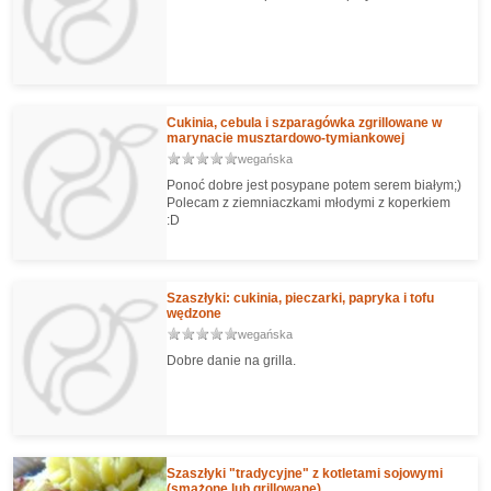
Cukinia, cebula i szparagówka zgrillowane w
marynacie musztardowo-tymiankowej
wegańska
Ponoć dobre jest posypane potem serem białym;)
Polecam z ziemniaczkami młodymi z koperkiem
:D
Szaszłyki: cukinia, pieczarki, papryka i tofu
wędzone
wegańska
Dobre danie na grilla.
Szaszłyki "tradycyjne" z kotletami sojowymi
(smażone lub grillowane)