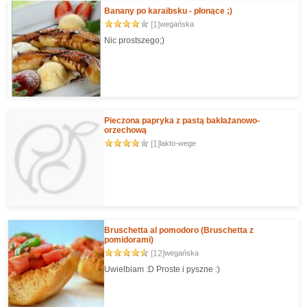
Banany po karaibsku - płonące ;)
[1]
wegańska
Nic prostszego;)
Pieczona papryka z pastą bakłażanowo-
orzechową
[1]
lakto-wege
Bruschetta al pomodoro (Bruschetta z
pomidorami)
[12]
wegańska
Uwielbiam :D Proste i pyszne :)