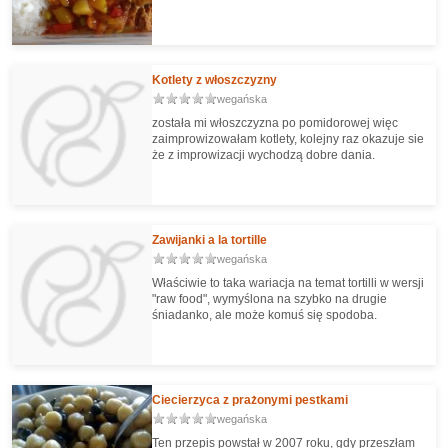
Kotlety z włoszczyzny
wegańska
została mi włoszczyzna po pomidorowej więc
zaimprowizowałam kotlety, kolejny raz okazuje sie
że z improwizacji wychodzą dobre dania.
Zawijanki a la tortille
wegańska
Właściwie to taka wariacja na temat tortilli w wersji
"raw food", wymyślona na szybko na drugie
śniadanko, ale może komuś się spodoba.
Ciecierzyca z prażonymi pestkami
wegańska
Ten przepis powstał w 2007 roku, gdy przeszłam