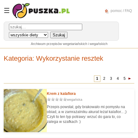
☰
pomoc / FAQ
Archiwum przepisów wegetariańskich i wegańskich
Kategoria
: Wykorzystanie resztek
1
2
3
4
5
Krem z kalafiora
wegańska
Przepis powstał, gdy brakowało mi pomysłu na
obiad, a w zamrażalniku akurat leżał kalafior... ;)
Czyli to ten typ potrawy: wrzuć do gara to, co
zalega w szafkach :)