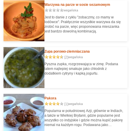
Warzywa na parze w sosie sezamowym
wegańska
Jest to danie z cyklu "zobaczmy, co mamy w
lodówce". Praktycznie wszystkie warzywa da się
zrobić na parze, więc proponowana mieszanka
jest bardzo dowolną kombinacją.
Zupa porowo-ziemniaczana
[2]
wegańska
Pyszna zupka, rozgrzewająca w zimę. Podana
latem najlepiej smakuje jako chłodnik z
dodatkiem cytryny i kapką jogurtu.
Pakora
[1]
wegańska
Popularna w południowej Azji, głównie w Indiach,
a także w Wielkiej Brytanii, gdzie popularne jest
wszystko co indyjskie i gdzie można kupić pakorę
niemal na każdym rogu. Podawana jako
przekąska lub starter.