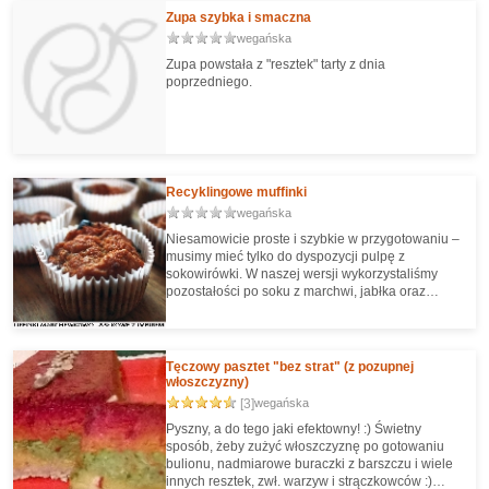
Zupa szybka i smaczna
wegańska
Zupa powstała z "resztek" tarty z dnia
poprzedniego.
Recyklingowe muffinki
wegańska
Niesamowicie proste i szybkie w przygotowaniu –
musimy mieć tylko do dyspozycji pulpę z
sokowirówki. W naszej wersji wykorzystaliśmy
pozostałości po soku z marchwi, jabłka oraz
imbiru, ale równie dobrze można wykorzystać
pulpę z innych soków.
Tęczowy pasztet "bez strat" (z pozupnej
włoszczyzny)
[3]
wegańska
Pyszny, a do tego jaki efektowny! :) Świetny
sposób, żeby zużyć włoszczyznę po gotowaniu
bulionu, nadmiarowe buraczki z barszczu i wiele
innych resztek, zwł. warzyw i strączkowców :)