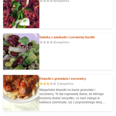
wegańska
Sałatka z awokado i czerwonej fasolki
wegańska
Klopsiki z granulatu i soczewicy
[1]
wegańska
Wegańskie klopsiki na bazie granulatu i
soczewicy. To tak naprawdę danie, do którego
możemy dodać wszystko, co nam zalega w
lodówce (ziemniaki, ryż z poprzedniego dnia,
nawet pozostałości po paście do kanapek, otwarty
koncentrat pomidorowy czy zalegającą
włoszczyznę).