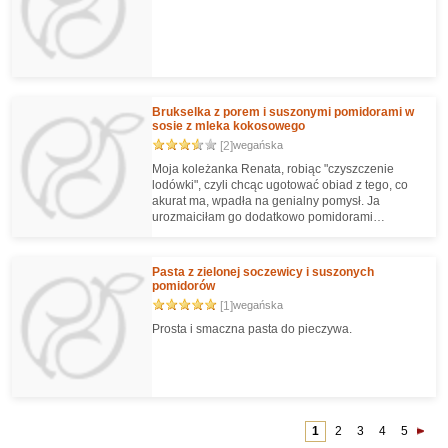
Brukselka z porem i suszonymi pomidorami w
sosie z mleka kokosowego
[2]
wegańska
Moja koleżanka Renata, robiąc "czyszczenie
lodówki", czyli chcąc ugotować obiad z tego, co
akurat ma, wpadła na genialny pomysł. Ja
urozmaiciłam go dodatkowo pomidorami
suszonymi :) Polecam jako dodatek do wszelkich
makaronów, ryżu, kasz.
Pasta z zielonej soczewicy i suszonych
pomidorów
[1]
wegańska
Prosta i smaczna pasta do pieczywa.
1
2
3
4
5