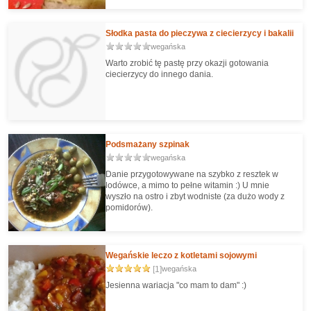
Niech was nie zmyli długość przepisu - to przez te
wszystkie kolory i przyprawy. Przepis jest bardzo
łatwy :)
Słodka pasta do pieczywa z ciecierzycy i bakalii
wegańska
Warto zrobić tę pastę przy okazji gotowania
ciecierzycy do innego dania.
Podsmażany szpinak
wegańska
Danie przygotowywane na szybko z resztek w
lodówce, a mimo to pełne witamin :) U mnie
wyszło na ostro i zbyt wodniste (za dużo wody z
pomidorów).
Wegańskie leczo z kotletami sojowymi
[1]
wegańska
Jesienna wariacja "co mam to dam" :)