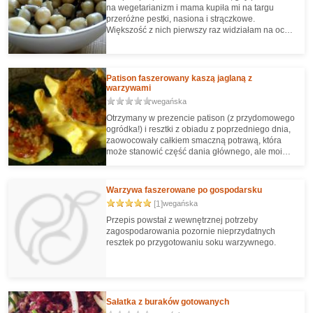
na wegetarianizm i mama kupiła mi na targu
przeróżne pestki, nasiona i strączkowe.
Większość z nich pierwszy raz widziałam na oczy,
Puszki jeszcze nie znałam, więc nie wiedziałam w
ogóle co i jak ;). Uprażyłam pestki, ugotowałam
ciecierzycę i totalnie się w niej zakochałam :).
Polecam, bo to połączenie jest naprawdę pyszne!
Patison faszerowany kaszą jaglaną z
warzywami
wegańska
Otrzymany w prezencie patison (z przydomowego
ogródka!) i resztki z obiadu z poprzedniego dnia,
zaowocowały całkiem smaczną potrawą, która
może stanowić część dania głównego, ale moim
zdaniem sama robi wystarczająco dobrą robotę.
Warzywa faszerowane po gospodarsku
[1]
wegańska
Przepis powstał z wewnętrznej potrzeby
zagospodarowania pozornie nieprzydatnych
resztek po przygotowaniu soku warzywnego.
Sałatka z buraków gotowanych