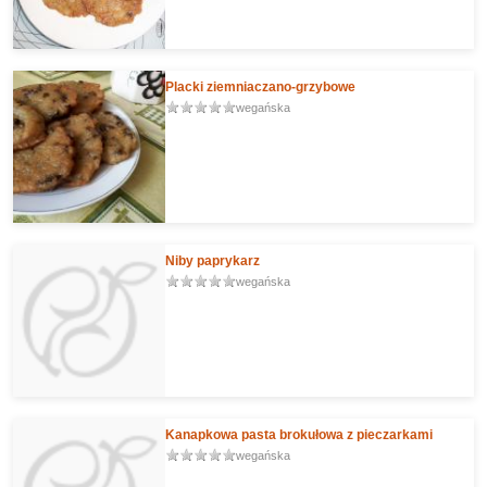
Placki ziemniaczano-grzybowe
wegańska
Niby paprykarz
wegańska
Kanapkowa pasta brokułowa z pieczarkami
wegańska