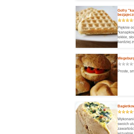
Gofry "k
bezjajecz
Pięknie o
"kanapkow
lekkie, sł
bardziej z
z bardzie
warzywa) 
słodko ocz
Wegeburge
elastyczn
smakowego
Proste, sm
Bagietkow
Wykonanie
swoich ul
zawartośc
wizualnie 