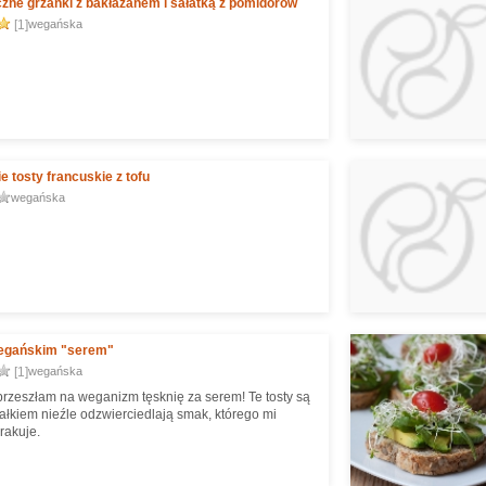
ne grzanki z bakłażanem i sałatką z pomidorów
[1]
wegańska
 tosty francuskie z tofu
wegańska
wegańskim "serem"
[1]
wegańska
przeszłam na weganizm tęsknię za serem! Te tosty są
całkiem nieźle odzwierciedlają smak, którego mi
rakuje.