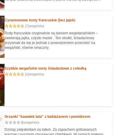
można je przygotować wieczorem, a rano włożyć tylko do
piekarnika, zapiec i gotowe :)
Cynamonowe tosty francuskie (bez jajek)
[7]
wegańska
Tosty francuskie oryginalnie są daniem wegetariańskim –
zawierają jajka, często masło . Ten słodki, śniadaniowy
przysmak da się je jednak z powodzeniem przerobić na
wegański, równie smaczny.
Szybkie wegańskie tosty śniadaniowe z cebulką
[4]
wegańska
Grzanki "kawałek lata" z bakłażanem i pomidorem
wegańska
Dzisiaj zatęskniłam za latem. Za zapachem grillowanych
warzyw i pysznym chrupiącym chlebkiem. W ramach małego