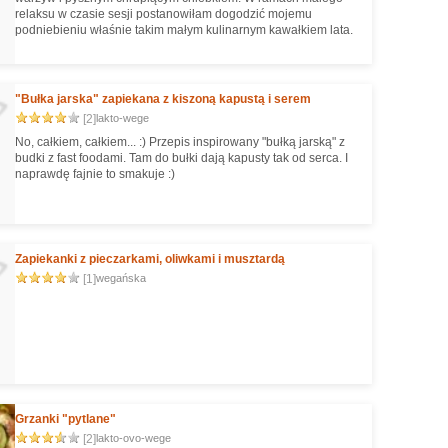
relaksu w czasie sesji postanowiłam dogodzić mojemu
podniebieniu właśnie takim małym kulinarnym kawałkiem lata.
"Bułka jarska" zapiekana z kiszoną kapustą i serem
[2]
lakto-wege
No, całkiem, całkiem... :) Przepis inspirowany "bułką jarską" z
budki z fast foodami. Tam do bułki dają kapusty tak od serca. I
naprawdę fajnie to smakuje :)
Zapiekanki z pieczarkami, oliwkami i musztardą
[1]
wegańska
Grzanki "pytlane"
[2]
lakto-ovo-wege