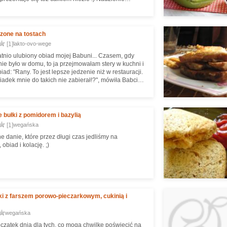
skomponuje się z każdym razowym pieczywem, ja
mowych bagietek na zakwasie. Można także użyć
 innym kształcie :)
zone na tostach
[1]
lakto-ovo-wege
tatnio ulubiony obiad mojej Babuni... Czasem, gdy
nie było w domu, to ja przejmowałam stery w kuchni i
iad: "Rany. To jest lepsze jedzenie niż w restauracji.
adek mnie do takich nie zabierał!?", mówiła Babcia.
żartowała :) Ale też wiem, że naprawdę obie
takie proste jedzenie.
 bułki z pomidorem i bazylią
[1]
wegańska
e danie, które przez długi czas jedliśmy na
 obiad i kolację. ;)
i z farszem porowo-pieczarkowym, cukinią i
wegańska
czątek dnia dla tych, co mogą chwilkę poświęcić na