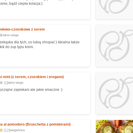
nie, bądź ciepła kolacja:)
ziołowo-czosnkowe z serem
lakto-wege
ekąska dla tych, co lubią chrupać:) Idealna także
tek do zup typu krem.
i mini (z serem, czosnkiem i oregano)
[1]
lakto-wege
wyczajne zapiekani ale jakie smaczne :)
a al pomodoro (Bruschetta z pomidorami)
[12]
wegańska