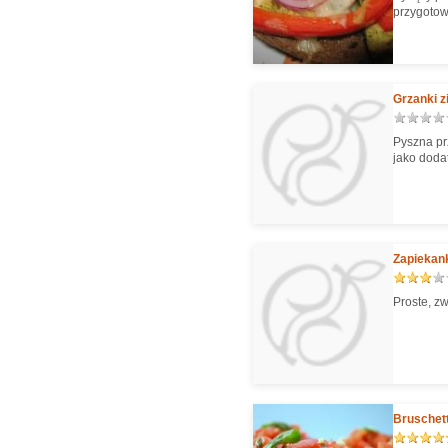
przygotowa
Grzanki 
Pyszna prz
jako doda
Zapiekank
Proste, z
Bruschett