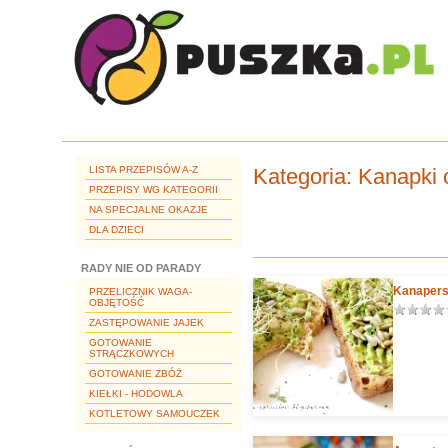
LISTA PRZEPISÓW A-Z
Kategoria
: Kanapki 
PRZEPISY WG KATEGORII
NA SPECJALNE OKAZJE
DLA DZIECI
RADY NIE OD PARADY
Kanapersy
PRZELICZNIK WAGA-
OBJĘTOŚĆ
ZASTĘPOWANIE JAJEK
GOTOWANIE
STRĄCZKOWYCH
GOTOWANIE ZBÓŻ
KIEŁKI - HODOWLA
KOTLETOWY SAMOUCZEK