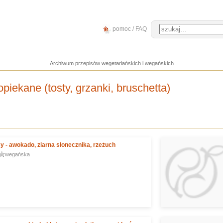
pomoc / FAQ
Archiwum przepisów wegetariańskich i wegańskich
opiekane (tosty, grzanki, bruschetta)
 - awokado, ziarna słonecznika, rzeżuch
wegańska