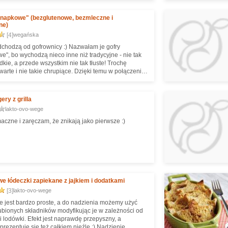
anapkowe" (bezglutenowe, bezmleczne i
ne)
[4]
wegańska
dchodzą od gofrownicy :) Nazwałam je gofry
e", bo wychodzą nieco inne niż tradycyjne - nie tak
odkie, a przede wszystkim nie tak tłuste! Trochę
warte i nie takie chrupiące. Dzięki temu w połączeniu
j wytrawnymi składnikami (choćby jakaś pasta +
świetnie nadają się do przygotowania "kanapek". Na
ywiście też dobre :) Uwaga: przepis jest bardzo
ry z grilla
y - skład mąk można dobierać do swojego gustu
lakto-ovo-wege
 lub alergii.
aczne i zaręczam, że znikają jako pierwsze :)
e łódeczki zapiekane z jajkiem i dodatkami
[3]
lakto-ovo-wege
 jest bardzo proste, a do nadzienia możemy użyć
ubionych składników modyfikując je w zależności od
i lodówki. Efekt jest naprawdę przepyszny, a
prezentuje się też całkiem nieźle :) Nadzienie