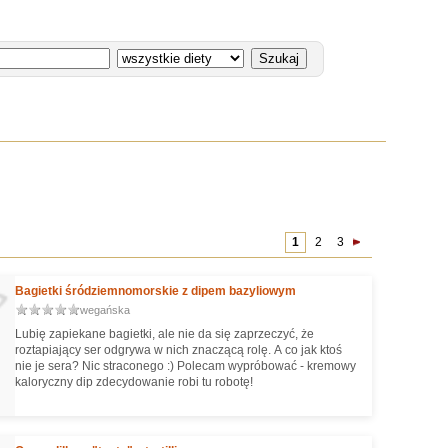
1
2
3
Bagietki śródziemnomorskie z dipem bazyliowym
wegańska
Lubię zapiekane bagietki, ale nie da się zaprzeczyć, że
roztapiający ser odgrywa w nich znaczącą rolę. A co jak ktoś
nie je sera? Nic straconego :) Polecam wypróbować - kremowy
kaloryczny dip zdecydowanie robi tu robotę!