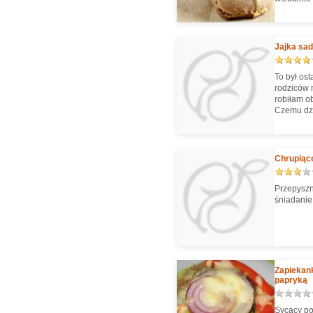
świetnie 
użyłam do
pieczywa o
Jajka sad
To był os
rodziców 
robiłam ob
Czemu dzi
Wiem, że 
lubiłyśmy 
Chrupiące
Przepyszn
śniadanie,
Zapiekank
papryką
Sycący po