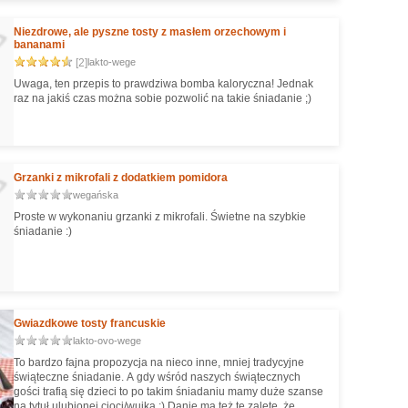
Niezdrowe, ale pyszne tosty z masłem orzechowym i
bananami
[2]
lakto-wege
Uwaga, ten przepis to prawdziwa bomba kaloryczna! Jednak
raz na jakiś czas można sobie pozwolić na takie śniadanie ;)
Grzanki z mikrofali z dodatkiem pomidora
wegańska
Proste w wykonaniu grzanki z mikrofali. Świetne na szybkie
śniadanie :)
Gwiazdkowe tosty francuskie
lakto-ovo-wege
To bardzo fajna propozycja na nieco inne, mniej tradycyjne
świąteczne śniadanie. A gdy wśród naszych świątecznych
gości trafią się dzieci to po takim śniadaniu mamy duże szanse
na tytuł ulubionej cioci/wujka :) Danie ma też tę zaletę, że