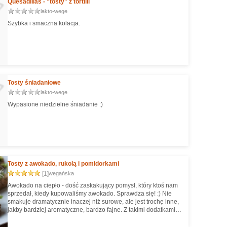
Quesadillas - "tosty" z tortilli
lakto-wege
Szybka i smaczna kolacja.
Tosty śniadaniowe
lakto-wege
Wypasione niedzielne śniadanie :)
Tosty z awokado, rukolą i pomidorkami
[1]
wegańska
Awokado na ciepło - dość zaskakujący pomysł, który ktoś nam
sprzedał, kiedy kupowaliśmy awokado. Sprawdza się! :) Nie
smakuje dramatycznie inaczej niż surowe, ale jest trochę inne,
jakby bardziej aromatyczne, bardzo fajne. Z takimi dodatkami -
przepyszne!