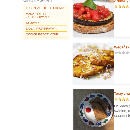
Aromatycz
WIEDZIEĆ WIĘCEJ
TŁUSZCZE, OLEJE I OLIWA
MĄKA - TYPY I
ZASTOSOWANIA
SŁOWNIK
ZIOŁA, PRZYPRAWY...
OWOCE EGZOTYCZNE
Wegańskie
Tosty z 
Od kiedy 
świetne, 
czasami b