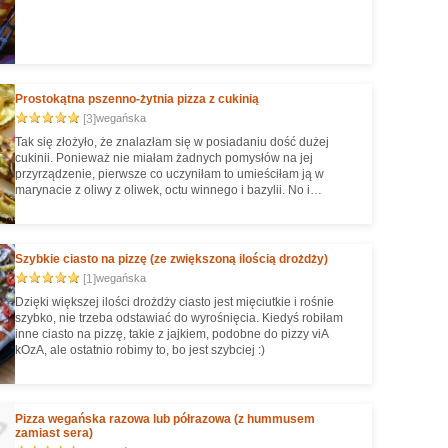
Prostokątna pszenno-żytnia pizza z cukinią
[3]
wegańska
Tak się złożyło, że znalazłam się w posiadaniu dość dużej
cukinii. Ponieważ nie miałam żadnych pomysłów na jej
przyrządzenie, pierwsze co uczyniłam to umieściłam ją w
marynacie z oliwy z oliwek, octu winnego i bazylii. No i
oczywiście czosnek też się musiał w niej znaleźć!. A potem
dopiero wpadłam na pomysł, żeby zrobić pizzę.
Szybkie ciasto na pizzę (ze zwiększoną ilością drożdży)
[1]
wegańska
Dzięki większej ilości drożdży ciasto jest mięciutkie i rośnie
szybko, nie trzeba odstawiać do wyrośnięcia. Kiedyś robiłam
inne ciasto na pizzę, takie z jajkiem, podobne do pizzy viA
kOzA, ale ostatnio robimy to, bo jest szybciej :)
Pizza wegańska razowa lub półrazowa (z hummusem
zamiast sera)