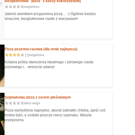
Bezglutenowa "pizza" z kaszy kukurydzianej
wegańska
Jakimś ułamkiem przypomina pizzę... :-) Ogólnie bardzo
smaczne, bezglutenowe ciasto z warzywami!
Pizza pszenno-razowa (dla mnie najlepsza)
[1]
wegańska
Kolejna próba stworzenia idealnego i zdrowego ciasta
pizzowego i... wreszcie udana!
Szpinakowa pizza z serem pleśniowym
lakto-wege
Pizza wymyślona naprędce, akurat zabrakło chleba, zjeść coś
trzeba było, a zostało jeszcze nieco szpinaku. Wyszła
przepyszna.