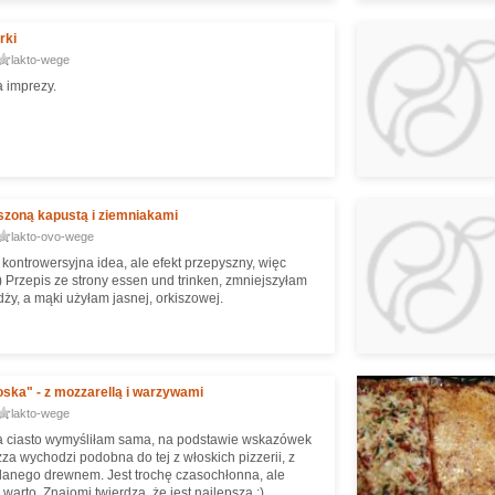
rki
lakto-wege
a imprezy.
iszoną kapustą i ziemniakami
lakto-ovo-wege
 kontrowersyjna idea, ale efekt przepyszny, więc
zyłam
dży, a mąki użyłam jasnej, orkiszowej.
oska" - z mozzarellą i warzywami
lakto-wege
a ciasto wymyśliłam sama, na podstawie wskazówek
izza wychodzi podobna do tej z włoskich pizzerii, z
lanego drewnem. Jest trochę czasochłonna, ale
arto. Znajomi twierdzą, że jest najlepsza :)