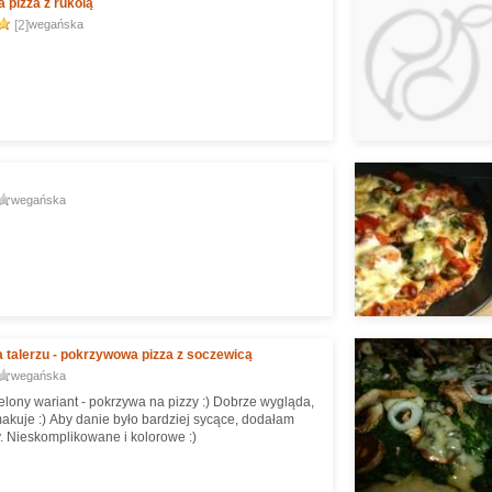
pizza z rukolą
rażenia na temat dobrej pizzy, ale polecam
[2]
wegańska
. A nuż się pokrywają z moimi ;)
wegańska
a talerzu - pokrzywowa pizza z soczewicą
wegańska
elony wariant - pokrzywa na pizzy :) Dobrze wygląda,
akuje :) Aby danie było bardziej sycące, dodałam
. Nieskomplikowane i kolorowe :)