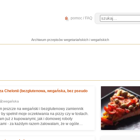
pomoc / FAQ
Archiwum przepisów wegetariańskich i wegańskich
za Chelonii (bezglutenowa, wegańska, bez pseudo
wegańska
łam jeszcze na wegański i bezglutenowy zamiennik
y by spełnił moje oczekiwania na pizzy czy w tostach.
m już z kupowanymi, jak i domowej roboty
ami - za każdym razem żałowałam, że w ogóle
to coś na pizzę ;) Stąd wzięła się potrzeba takiego
ania pizzy, by tego sera aż tak nie brakowało
smakowo, jak i w konsystencji). Zapewne każdy ma