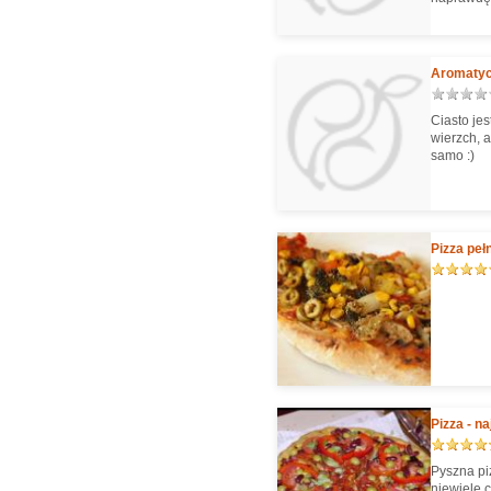
Aromatycz
Ciasto je
wierzch, 
samo :)
Pizza peł
Pizza - n
Pyszna pi
niewiele 