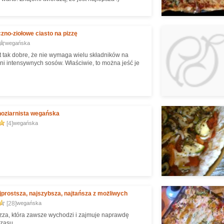
no-ziołowe ciasto na pizzę
wegańska
st tak dobre, że nie wymaga wielu składników na
ani intensywnych sosów. Właściwie, to można jeść je
noziarnista wegańska
[4]
wegańska
ajprostsza, najszybsza, najtańsza z możliwych
[28]
wegańska
zza, która zawsze wychodzi i zajmuje naprawdę
czasu.