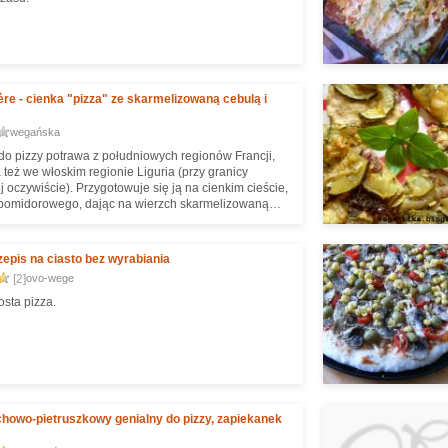
ère - cienka "pizza" ze skarmelizowaną cebulą i
wegańska
o pizzy potrawa z południowych regionów Francji,
 też we włoskim regionie Liguria (przy granicy
j oczywiście). Przygotowuje się ją na cienkim cieście,
pomidorowego, dając na wierzch skarmelizowaną
oliwki. Tradycyjnie występujące anchois zastąpiłam
zonymi pomidorami, ale można je po prostu pominąć.
hiteplate: "Czasem robię ją na grubym i puszystym
rzepis na ciasto bez wyrabiania
innym razem na zupełnie cienkim, jak pizza. Uwielbiam
[2]
ovo-wege
melizowanej, długo duszonej cebuli, która staje się
 słodka i miękka. To mój smak na długie jesienne
osta pizza.
howo-pietruszkowy genialny do pizzy, zapiekanek