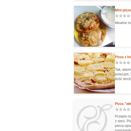
Mini pizze
Idealne n
Pizza z k
Tak, wiem
polecam :) Przepis ze strony essen und trinken, zmniejs
ilość droż
Pizza "wł
Przepis n
z sieci. P
pieca opa
naprawdę w