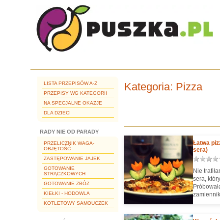
LISTA PRZEPISÓW A-Z
Kategoria
: Pizza
PRZEPISY WG KATEGORII
NA SPECJALNE OKAZJE
DLA DZIECI
RADY NIE OD PARADY
Łatwa piz
PRZELICZNIK WAGA-
OBJĘTOŚĆ
sera)
ZASTĘPOWANIE JAJEK
GOTOWANIE
Nie trafi
STRĄCZKOWYCH
sera, któr
GOTOWANIE ZBÓŻ
Próbowała
KIEŁKI - HODOWLA
zamiennik
położyłam 
KOTLETOWY SAMOUCZEK
skomponow
(zarówno 