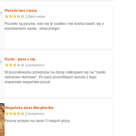
Pizzerki bez ciasta
[1]
lakto-wege
Pizzerki są pyszne, robi się je szybko i nie trzeba bawić się z
wyrobieniem ciasta - smacznego!
Dynia - pizza z nią
[1]
wegańska
W poszukiwaniu przepisów na dynię natknęłam się na "ciasto
cebulowo-dyniowe". Po paru przeróbkach wyszła z tego
wspaniała wegańska pizza!
Wegańska pizza Margharitta
[2]
wegańska
Pyszny przepis na około 5 małych pizzy.