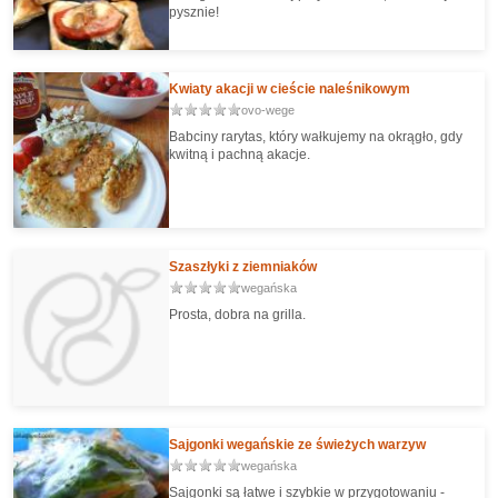
pysznie!
Kwiaty akacji w cieście naleśnikowym
ovo-wege
Babciny rarytas, który wałkujemy na okrągło, gdy
kwitną i pachną akacje.
Szaszłyki z ziemniaków
wegańska
Prosta, dobra na grilla.
Sajgonki wegańskie ze świeżych warzyw
wegańska
Sajgonki są łatwe i szybkie w przygotowaniu -