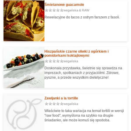
Śmietanowe guacamole
wegańska & RAW
Rewelacyjne do tacos z ostrym farszem z fasoli.
Hiszpańskie czarne oliwki z ogórkiem i
pomidorkami koktajlowymi
wegańska
Doskonała przystawka, świetnie się sprawdza na
imprezach, spotkaniach z przyjaciółmi. Zdrowe,
pyszne, a przede wszystkim dietetyczne!
Zawijanki a la tortille
wegańska
Właściwie to taka wariacja na temat tortilli w wersji
"raw food", wymyślona na szybko na drugie
śniadanko, ale może komuś się spodoba.