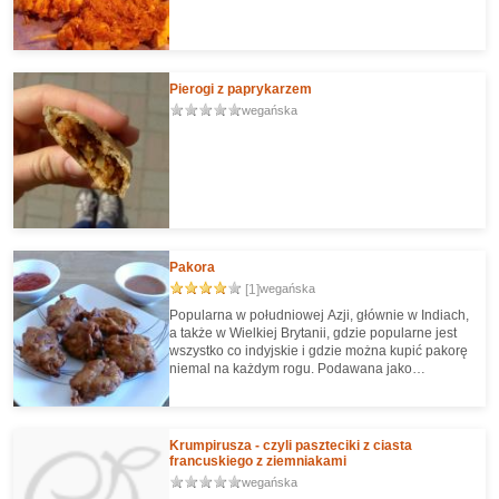
Pierogi z paprykarzem
wegańska
Pakora
[1]
wegańska
Popularna w południowej Azji, głównie w Indiach,
a także w Wielkiej Brytanii, gdzie popularne jest
wszystko co indyjskie i gdzie można kupić pakorę
niemal na każdym rogu. Podawana jako
przekąska lub starter.
Krumpirusza - czyli paszteciki z ciasta
francuskiego z ziemniakami
wegańska