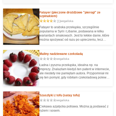
Fatayer (pieczone drożdżowe "pierogi" ze
szpinakiem)
[1]
wegańska
Fatayer to arabska przekąska, szczególnie
popularna w Syrii i Libanie, podawana w kilku
wariantach smakowych. Jest to lekkie danie, które
można spożywać od razu po upieczeniu, lecz
spokojnie odgrzewać. Wizyta w arabskiej knajpce
zainspirowała mnie do upieczenia własnych diy
fatayerów, wyniki widzicie na zdjęciach :)
Maliny nadziewane czekoladą
wegańska
Ładna i pyszna przekąska, idealna np. na
imprezy. Znalazłam kiedyś ten patent w internecie,
ale niestety nie pamiętam autora. Przypomniał mi
się ten pomysł, gdy robiłam czekoladową polewę
do ciasta z malinami.
Szaszłyki z tofu (satay tofu)
wegańska
Ciekawa azjatycka potrawa. Można ją podawać z
ryżem i sosem.