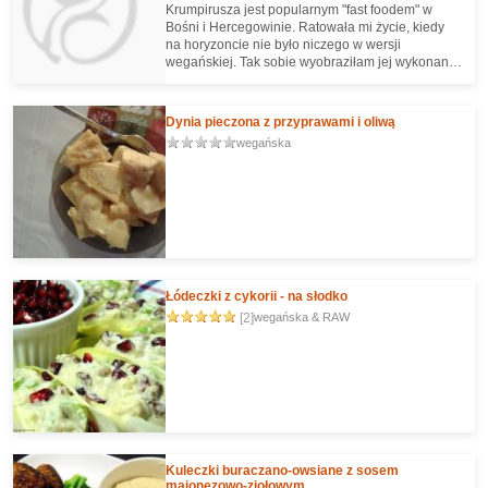
Krumpirusza jest popularnym "fast foodem" w
Bośni i Hercegowinie. Ratowała mi życie, kiedy
na horyzoncie nie było niczego w wersji
wegańskiej. Tak sobie wyobraziłam jej wykonanie
i smakuje prawie identycznie.
Dynia pieczona z przyprawami i oliwą
wegańska
Łódeczki z cykorii - na słodko
[2]
wegańska & RAW
Kuleczki buraczano-owsiane z sosem
majonezowo-ziołowym