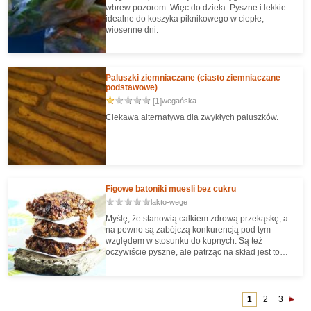
wbrew pozorom. Więc do dzieła. Pyszne i lekkie -
idealne do koszyka piknikowego w ciepłe,
wiosenne dni.
Paluszki ziemniaczane (ciasto ziemniaczane
podstawowe)
[1]
wegańska
Ciekawa alternatywa dla zwykłych paluszków.
Figowe batoniki muesli bez cukru
lakto-wege
Myślę, że stanowią całkiem zdrową przekąskę, a
na pewno są zabójczą konkurencją pod tym
względem w stosunku do kupnych. Są też
oczywiście pyszne, ale patrząc na skład jest to
dość oczywiście ;-)
1
2
3