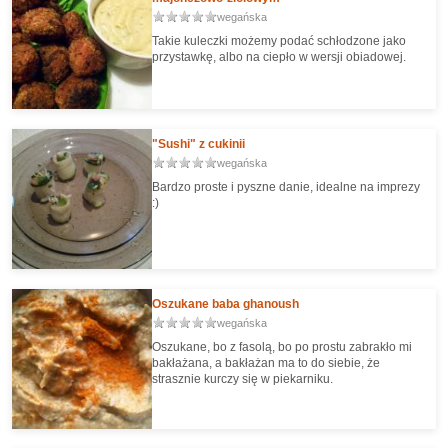
wegańska
Takie kuleczki możemy podać schłodzone jako
przystawkę, albo na ciepło w wersji obiadowej.
"Sushi" z cukinii
wegańska
Bardzo proste i pyszne danie, idealne na imprezy
:)
Oszukane baba ghanoush
wegańska
Oszukane, bo z fasolą, bo po prostu zabrakło mi
bakłażana, a bakłażan ma to do siebie, że
strasznie kurczy się w piekarniku.