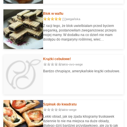
Blok w waflu
[1]
wegańska
Z racji tego, że blok uwielbiałam przed byciem
weganką, postanowiłam zweganizowac przepis
mojej mamy. W dodatku na co dzień nie mam
dostępu do margaryny roślinnej, wiec
postanowiłam zrobić go na oleju. Efekt jest dla
mnie zadowalający :) Zachęcam wszystkich,
którzy lubią taki przysmak, do wypróbowania tego
przepisu.
Krążki cebulowe!
lakto-ovo-wege
Bardzo chrupiące, amerykańskie krążki cebulowe.
Szpinak do kwadratu
lakto-wege
Lekki obiad, jak się zjada kilogramy truskawek
dziennie to nie ma miejsca na duże obiady,
dlatego dziś bardziej przystawkowo, ale za to jak