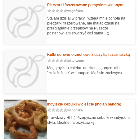
Pieczarki faszerowane pomysłem własnym
wegańska
Stałam dzisiaj w pracy i wzięła mnie ochota na
pieczarki faszerowane, nie mając czasu na
przeglądanie przepisów na Puszcze
postanowiłam stworzyć coś sama... ;)
Kulki serowo-orzechowe z bazylią i czarnuszką
lakto-wege
Mogą być do chleba, na zimno, gorąco, albo
"zmiażdżone" w kanapce. Mąż się zachwyca.
Indyjskie cebulki w cieście (indian pakora)
wegańska
Prawdziwy HIT :) Przepyszne cebulki w indyjskim
stylu. Idealne na przystawkę.