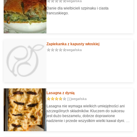
wegańska
Danie dla wielbicieli szpinaku i ciasta
francuskiego.
Zapiekanka z kapusty włoskiej
wegańska
Lasagna z dynią
[1]
wegańska
Lasagna nie wymaga wielkich umiejętności ani
szczególnych składników. Kluczem do sukcesu
jest dużo beszamelu, dobrze doprawione
nadzienie i przede wszystkim wielki kawał dyni. W
zależności od grubości skóry i ilości pestek
potrzeba około 2,5 - 3 kilogramów. Jeżeli mamy
pod ręką dynię o cienkiej skórze, to spokojnie