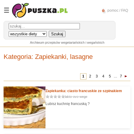
☰
pomoc / FAQ
Archiwum przepisów wegetariańskich i wegańskich
Kategoria
: Zapiekanki, lasagne
1
2
3
4
5
…
7
Zapiekanka: ciasto francuskie ze szpinakiem
lakto-ovo-wege
Lubisz kuchnię francuską ?