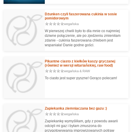
Dżunken czyli faszerowana cukinia w sosie
pomidorowym
wegańska
W pierwszej chwili było to dla mnie co najmniej
dziwne połączenie, ale po zjedzeniu zmieniłam
zdanie - cukinia faszerowana chlebem jest
wspaniała! Danie godne gości.
Pikantne ciasto z kiełków kaszy gryczanej
(również w wersji witariańskiej, raw food)
wegańska & RAW
To ciasto jest super pyszne! Gorąco polecam!
Zapiekanka ziemniaczana bez gazu :)
wegańska
Zapiekankę wymyśliłam, gdy z powodu awarii
odcięli mi gaz i byłam zmuszona do
przygotowywania improwizowanych potraw