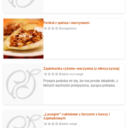
Fenkuł z quinoa i warzywami
wegańska
Zapiekanka ryżowo–warzywna (z włoszczyzną)
lakto-ovo-wege
Przepis podoba mi się, bo ma proste składniki, z
których wychodzi przepyszna, sycąca potrawa.
„Lasagne” cukiniowe z farszem z kaszy i
szpinakowym
lakto-wege