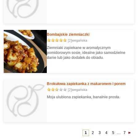
Bombajskie ziemniaczki
[2]
wegańska
Ziemniaki zapiekane w aromatycznym
pomidorowym sosie, idealne jako samodzielne
danie lub jako dodatek do obiadu.
Brokułowa zapiekanka z makaronem i porem
[2]
wegańska
Moja ulubiona zapiekanka, banalnie prosta.
1
2
3
4
5
…
7