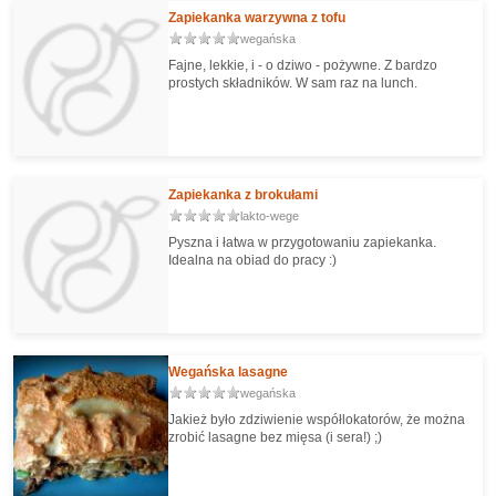
powinien wystarczyć 2,5 kg kawałek, a jeśli ma
Zapiekanka warzywna z tofu
grubą skorupę i dużo pestek w środku, to lepiej
wegańska
mieć w zanadrzu nawet 3 kilogramy.
Fajne, lekkie, i - o dziwo - pożywne. Z bardzo
prostych składników. W sam raz na lunch.
Zapiekanka z brokułami
lakto-wege
Pyszna i łatwa w przygotowaniu zapiekanka.
Idealna na obiad do pracy :)
Wegańska lasagne
wegańska
Jakież było zdziwienie współlokatorów, że można
zrobić lasagne bez mięsa (i sera!) ;)