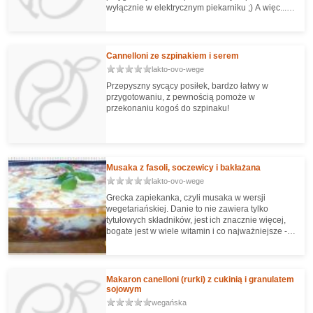
wyłącznie w elektrycznym piekarniku ;) A więc...
smacznego ;)
Cannelloni ze szpinakiem i serem
lakto-ovo-wege
Przepyszny sycący posiłek, bardzo łatwy w
przygotowaniu, z pewnością pomoże w
przekonaniu kogoś do szpinaku!
Musaka z fasoli, soczewicy i bakłażana
lakto-ovo-wege
Grecka zapiekanka, czyli musaka w wersji
wegetariańskiej. Danie to nie zawiera tylko
tytułowych składników, jest ich znacznie więcej,
bogate jest w wiele witamin i co najważniejsze -
liczy niecałe 400 kalorii!
Makaron canelloni (rurki) z cukinią i granulatem
sojowym
wegańska