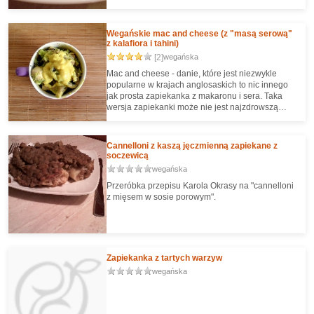
Wegańskie mac and cheese (z "masą serową"
z kalafiora i tahini)
[2]
wegańska
Mac and cheese - danie, które jest niezwykle
popularne w krajach anglosaskich to nic innego
jak prosta zapiekanka z makaronu i sera. Taka
wersja zapiekanki może nie jest najzdrowszą
potrawą, jednak mac and cheese chyba nigdy nie
aspirowało do bycia daniem zdrowym. :)
Cannelloni z kaszą jęczmienną zapiekane z
soczewicą
wegańska
Przeróbka przepisu Karola Okrasy na "cannelloni
z mięsem w sosie porowym".
Zapiekanka z tartych warzyw
wegańska