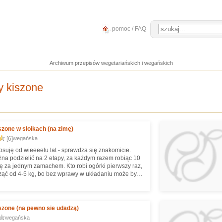
pomoc / FAQ
Archiwum przepisów wegetariańskich i wegańskich
y kiszone
szone w słoikach (na zimę)
[6]
wegańska
osuję od wieeeelu lat - sprawdza się znakomicie.
na podzielić na 2 etapy, za każdym razem robiąc 10
lę za jednym zamachem. Kto robi ogórki pierwszy raz,
ąć od 4-5 kg, bo bez wprawy w układaniu może być
szone (na pewno sie udadzą)
wegańska