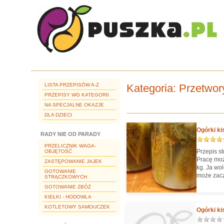
LISTA PRZEPISÓW A-Z
Kategoria
: Przetwor
PRZEPISY WG KATEGORII
NA SPECJALNE OKAZJE
DLA DZIECI
Ogórki ki
RADY NIE OD PARADY
PRZELICZNIK WAGA-
Przepis st
OBJĘTOŚĆ
Pracę moż
ZASTĘPOWANIE JAJEK
kg. Ja wo
GOTOWANIE
może zacz
STRĄCZKOWYCH
ciężko.
GOTOWANIE ZBÓŻ
KIEŁKI - HODOWLA
KOTLETOWY SAMOUCZEK
Ogórki ki