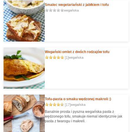
Smalec wegetariański z jabłkiem i tofu
wegańska
Wegański omlet z dwóch rodzajów tofu
[1]
wegańska
Tofu-pasta o smaku wędzonej makreli :)
[17]
wegańska
Banalnie prosta i pyszna wegańska pasta z
wędzonego tofu, smakuje niemal identycznie jak
pasta z twarogu i makreli.