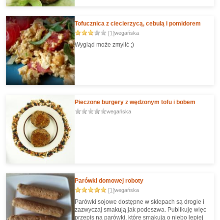
tego rodzaju przepisów, które to mięsożercę
zmienią w roślinożercę ;-)
Tofucznica z ciecierzycą, cebulą i pomidorem
[1]
wegańska
Wygląd może zmylić ;)
Pieczone burgery z wędzonym tofu i bobem
wegańska
Parówki domowej roboty
[1]
wegańska
Parówki sojowe dostępne w sklepach są drogie i
zazwyczaj smakują jak podeszwa. Publikuję więc
przepis na parówki, które smakują o niebo lepiej