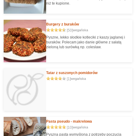
niż te kupione.
Burgery z buraków
[50]
wegańska
Pyszne, lekko słodkie kotleciki z kaszy jaglanej i
buraków. Polecam jako danie główne z sałatą
zieloną lub surówką np. coleslaw.
Tatar z suszonych pomidorów
[1]
wegańska
Pasta pseudo - makrelowa
[10]
wegańska
Pyszna pasta wymyślona z potrzeby poczucia