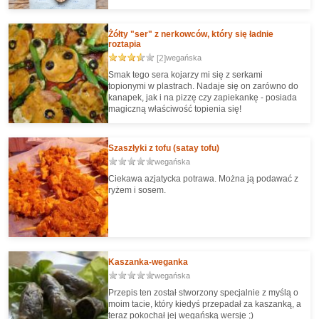
Żółty "ser" z nerkowców, który się ładnie
roztapia
[2]
wegańska
Smak tego sera kojarzy mi się z serkami
topionymi w plastrach. Nadaje się on zarówno do
kanapek, jak i na pizzę czy zapiekankę - posiada
magiczną właściwość topienia się!
Szaszłyki z tofu (satay tofu)
wegańska
Ciekawa azjatycka potrawa. Można ją podawać z
ryżem i sosem.
Kaszanka-weganka
wegańska
Przepis ten został stworzony specjalnie z myślą o
moim tacie, który kiedyś przepadał za kaszanką, a
teraz pokochał jej wegańską wersję ;)