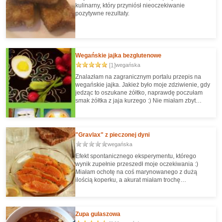
kulinarny, który przyniósł nieoczekiwanie
pozytywne rezultaty.
Wegańskie jajka bezglutenowe
[1]
wegańska
Znalazłam na zagranicznym portalu przepis na
wegańskie jajka. Jakież było moje zdziwienie, gdy
jedząc to oszukane żółtko, naprawdę poczułam
smak żółtka z jaja kurzego :) Nie miałam zbyt
dużych foremek (użyłam tacki stołowej na jajka),
więc moje wyszły bardzo malutkie, ale jeśli komuś
uda się zdobyć/zrobić większą formę, to to może
być hit świątecznego stołu :)
"Gravlax" z pieczonej dyni
wegańska
Efekt spontanicznego eksperymentu, którego
wynik zupełnie przeszedł moje oczekiwania :)
Miałam ochotę na coś marynowanego z dużą
ilością koperku, a akurat miałam trochę
upieczonej dyni muszkatołowej. Tak wpadłam na
pomysł przygotowania dania a la "gravlax" - czyli
łososia marynowanego z przyprawami i dużą
ilością koperku.
Zupa gulaszowa