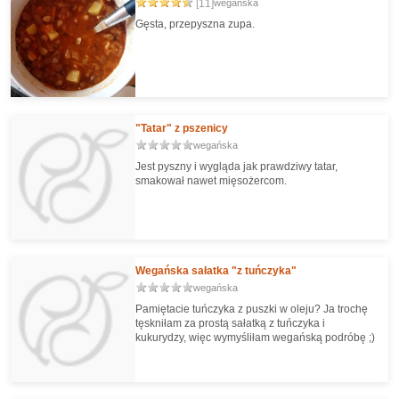
[11]
wegańska
Gęsta, przepyszna zupa.
"Tatar" z pszenicy
wegańska
Jest pyszny i wygląda jak prawdziwy tatar,
smakował nawet mięsożercom.
Wegańska sałatka "z tuńczyka"
wegańska
Pamiętacie tuńczyka z puszki w oleju? Ja trochę
tęskniłam za prostą sałatką z tuńczyka i
kukurydzy, więc wymyśliłam wegańską podróbę ;)