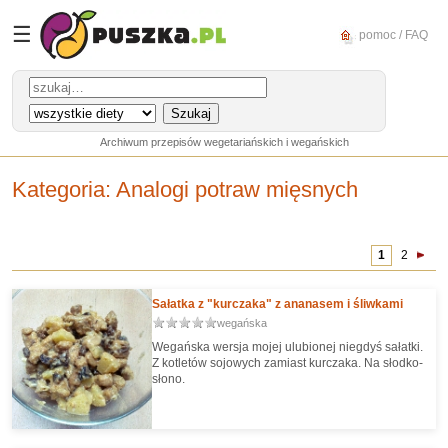
☰
pomoc / FAQ
Archiwum przepisów wegetariańskich i wegańskich
Kategoria
: Analogi potraw mięsnych
1
2
Sałatka z "kurczaka" z ananasem i śliwkami
wegańska
Wegańska wersja mojej ulubionej niegdyś sałatki.
Z kotletów sojowych zamiast kurczaka. Na słodko-
słono.