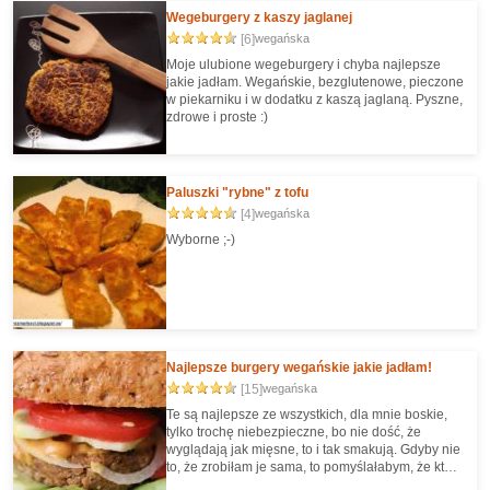
Wegeburgery z kaszy jaglanej
[6]
wegańska
Moje ulubione wegeburgery i chyba najlepsze
jakie jadłam. Wegańskie, bezglutenowe, pieczone
w piekarniku i w dodatku z kaszą jaglaną. Pyszne,
zdrowe i proste :)
Paluszki "rybne" z tofu
[4]
wegańska
Wyborne ;-)
Najlepsze burgery wegańskie jakie jadłam!
[15]
wegańska
Te są najlepsze ze wszystkich, dla mnie boskie,
tylko trochę niebezpieczne, bo nie dość, że
wyglądają jak mięsne, to i tak smakują. Gdyby nie
to, że zrobiłam je sama, to pomyślałabym, że ktoś
robi mnie w jajo ;-) Można je śmiało dopisać do