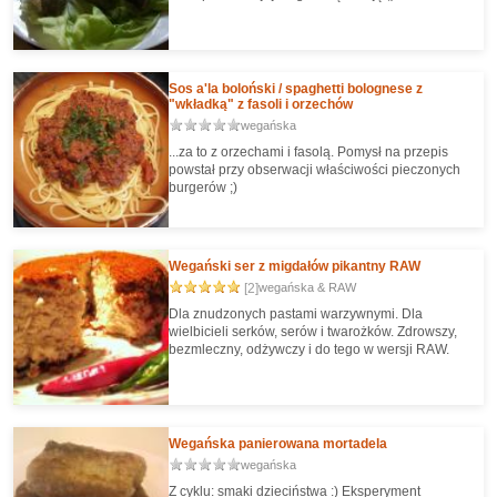
Sos a'la boloński / spaghetti bolognese z
"wkładką" z fasoli i orzechów
wegańska
...za to z orzechami i fasolą. Pomysł na przepis
powstał przy obserwacji właściwości pieczonych
burgerów ;)
Wegański ser z migdałów pikantny RAW
[2]
wegańska & RAW
Dla znudzonych pastami warzywnymi. Dla
wielbicieli serków, serów i twarożków. Zdrowszy,
bezmleczny, odżywczy i do tego w wersji RAW.
Wegańska panierowana mortadela
wegańska
Z cyklu: smaki dzieciństwa :) Eksperyment