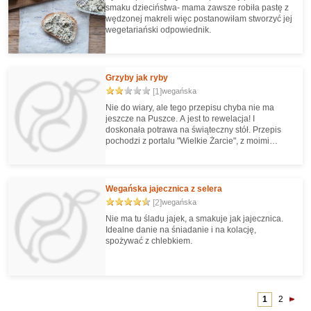
smaku dzieciństwa- mama zawsze robiła pastę z
wędzonej makreli więc postanowiłam stworzyć jej
wegetariański odpowiednik.
Grzyby jak ryby
[1]
wegańska
Nie do wiary, ale tego przepisu chyba nie ma
jeszcze na Puszce. A jest to rewelacja! I
doskonała potrawa na świąteczny stół. Przepis
pochodzi z portalu "Wielkie Żarcie", z moimi
modyfikacjami (dostosowany do wersji
wegańskiej).
Wegańska jajecznica z selera
[2]
wegańska
Nie ma tu śladu jajek, a smakuje jak jajecznica.
Idealne danie na śniadanie i na kolację,
spożywać z chlebkiem.
1
2