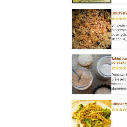
BIGOS KRÓ
Smakuje ni
pracochło
poświęcić 
składniki,
powidłami
podgrzani
Tahini tr
goryczki,
Domowe tah
Białe jest
wieeele r
starannośc
niektórzy
orzechowe
Wcale nie 
Chińszcz
jest mini
olej :)