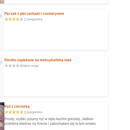
julienne - jak poprzeczna obieraczka do warzyw, ale z
dodatkowymi ząbkami do krojenia na cienkie paski. To
poręczna rzecz, a nieduży wydatek :)
Pęczak z pieczarkami i rozmarynem
[1]
wegańska
Risotto zapiekane na meksykańską nutę
lakto-wege
Ryż z cieciorką
[1]
wegańska
Prosty, szybki, pyszny ryż w stylu kuchni greckiej. Jadłam
podobny właśnie na Krecie i zakochałam się w tym smaku.