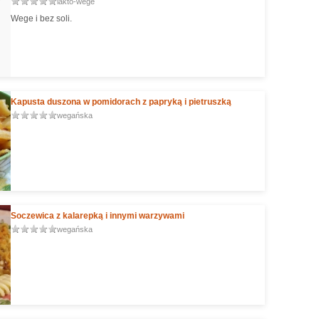
lakto-wege
Wege i bez soli.
Kapusta duszona w pomidorach z papryką i pietruszką
wegańska
Soczewica z kalarepką i innymi warzywami
wegańska