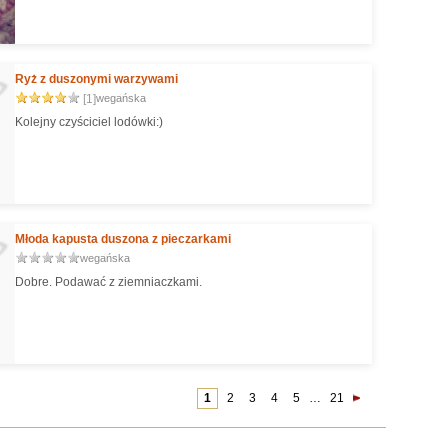
Ryż z duszonymi warzywami
[1]
wegańska
Kolejny czyściciel lodówki:)
Młoda kapusta duszona z pieczarkami
wegańska
Dobre. Podawać z ziemniaczkami.
1
2
3
4
5
…
21