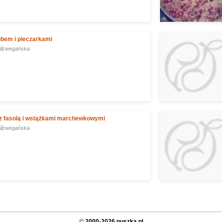
obem i pieczarkami
wegańska
z fasolą i wstążkami marchewkowymi
wegańska
©
2000-2026 puszka.pl