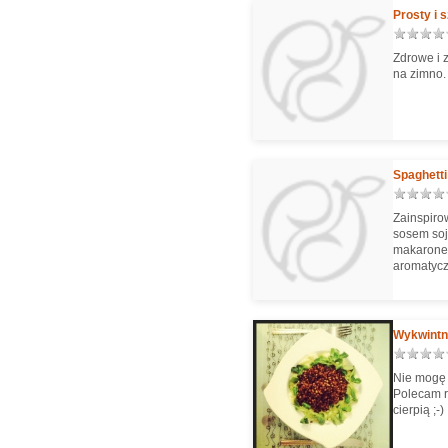
Prosty i 
Zdrowe i z
na zimno.
Spaghetti
Zainspiro
sosem soj
makaronem
aromatycz
Wykwintna
Nie mogę 
Polecam ró
cierpią ;-)