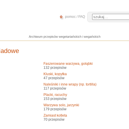
pomoc / FAQ
Archiwum przepisów wegetariańskich i wegańskich
biadowe
Faszerowane warzywa, gołąbki
132 przepisów
Kluski, kopytka
47 przepisów
Naleśniki i inne wrapy (np. tortilla)
117 przepisów
Placki, racuchy
153 przepisów
Warzywa solo, jarzynki
179 przepisów
Zamiast kotleta
70 przepisów