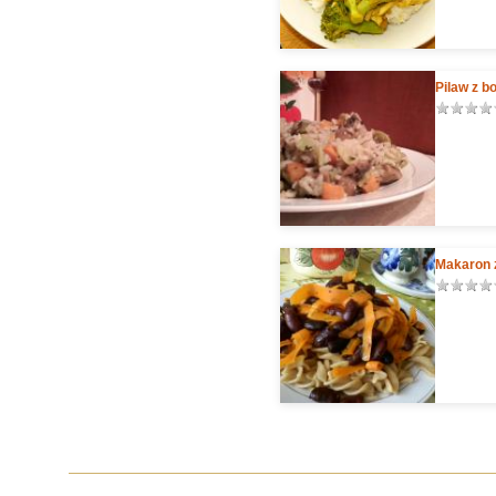
Pilaw z b
Makaron 