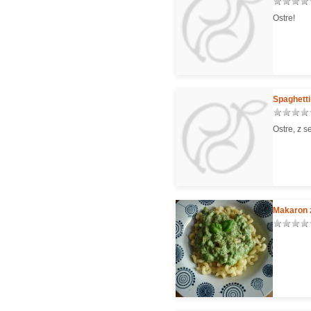
Ostre!
Spaghett
Ostre, z 
Makaron 