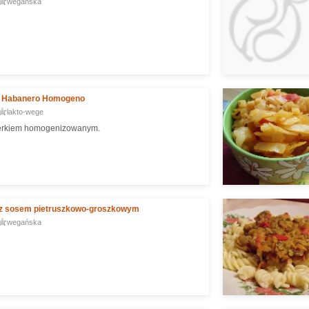
wegańska
i Habanero Homogeno
lakto-wege
serkiem homogenizowanym.
z sosem pietruszkowo-groszkowym
wegańska