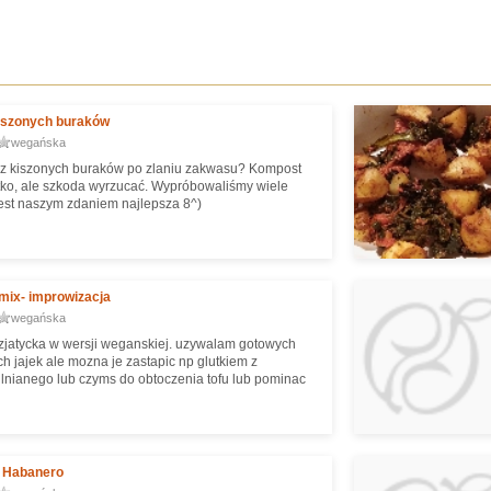
kiszonych buraków
wegańska
 z kiszonych buraków po zlaniu zakwasu? Kompost
tko, ale szkoda wyrzucać. Wypróbowaliśmy wiele
 jest naszym zdaniem najlepsza 8^)
mix- improwizacja
wegańska
zjatycka w wersji weganskiej. uzywalam gotowych
h jajek ale mozna je zastapic np glutkiem z
 lnianego lub czyms do obtoczenia tofu lub pominac
i Habanero