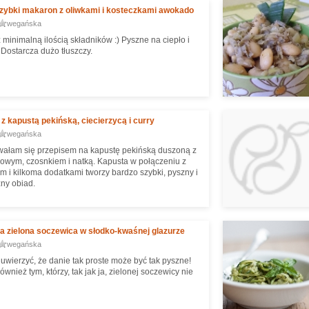
szybki makaron z oliwkami i kosteczkami awokado
wegańska
 minimalną ilością składników :) Pyszne na ciepło i
 Dostarcza dużo tłuszczy.
 z kapustą pekińską, ciecierzycą i curry
wegańska
wałam się przepisem na kapustę pekińską duszoną z
owym, czosnkiem i natką. Kapusta w połączeniu z
 i kilkoma dodatkami tworzy bardzo szybki, pyszny i
ny obiad.
 zielona soczewica w słodko-kwaśnej glazurze
wegańska
uwierzyć, że danie tak proste może być tak pyszne!
wnież tym, którzy, tak jak ja, zielonej soczewicy nie