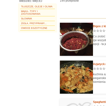
144 przepisów
WIEDZIEĆ WIĘCEJ
TŁUSZCZE, OLEJE I OLIWA
MĄKA - TYPY I
ZASTOSOWANIA
SŁOWNIK
ZIOŁA, PRZYPRAWY...
Bigos z 
OWOCE EGZOTYCZNE
Co zrobić
zje wszys
opcji - ta
Azjatyck 
kuchnia a
weganskic
siemienia
Spaghett