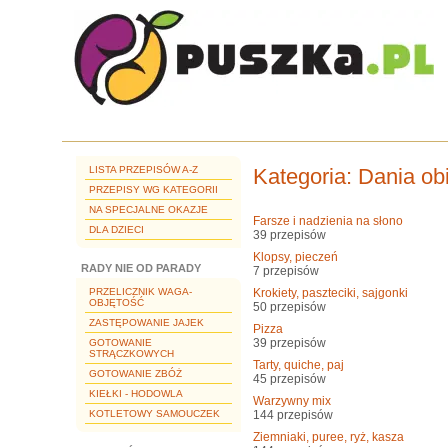
LISTA PRZEPISÓW A-Z
Kategoria
: Dania o
PRZEPISY WG KATEGORII
NA SPECJALNE OKAZJE
Farsze i nadzienia na słono
DLA DZIECI
39 przepisów
Klopsy, pieczeń
RADY NIE OD PARADY
7 przepisów
PRZELICZNIK WAGA-
Krokiety, paszteciki, sajgonki
OBJĘTOŚĆ
50 przepisów
ZASTĘPOWANIE JAJEK
Pizza
39 przepisów
GOTOWANIE
STRĄCZKOWYCH
Tarty, quiche, paj
GOTOWANIE ZBÓŻ
45 przepisów
KIEŁKI - HODOWLA
Warzywny mix
KOTLETOWY SAMOUCZEK
144 przepisów
Ziemniaki, puree, ryż, kasza