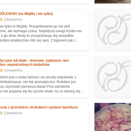
LEWSKI (na Wigilię i nie tylko)
[3]
wegańska
e tylko w Wigilię. Przygotowanie go nie jest
nne, ale wymaga czasu. Najwięcej uwagi trzeba mu
1-go dnia, kiedy to przygotowuje się wszystkie
 potem praktycznie robi się sam. Z bigosem jak z
, im dłużej gotowany, tym lepszy, dlatego z każdym
em jest smaczniejszy ;)
adycyjne lub białe - domowe, najlepsze, bez
 bez niepotrzebnych dodatków
[1]
wegańska
ini jest o niebo tańsze i po prostu wspaniałe :)
 delikatniejsze, nie tak aromatyczne. Robiłam już
azy, wychodzi pierwsza klasa! Przy odrobinie
i nie pojawia się też gorzki smak, na co skarżą się
. No i oczywiście tak samo jak w przypadku masła
go nie dodajemy żadnego oleju - bo po kiego!
mieli się łatwiej ani znacząco szybciej. Zysk czasowy
yzna z groszkiem, brokułami i pędami bambusa
malny, a dodatkowe puste kalorie lecą. Więc olewamy
[2]
wegańska