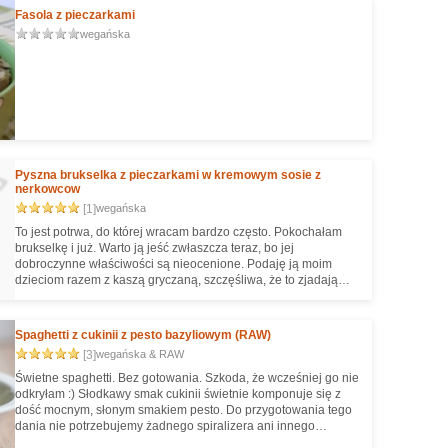
Fasola z pieczarkami
wegańska
Pyszna brukselka z pieczarkami w kremowym sosie z
nerkowcow
[1]
wegańska
To jest potrwa, do której wracam bardzo często. Pokochałam
brukselkę i już. Warto ją jeść zwłaszcza teraz, bo jej
dobroczynne właściwości są nieocenione. Podaję ją moim
dzieciom razem z kaszą gryczaną, szczęśliwa, że to zjadają
(dobrze, że nie słyszały jeszcze o "strasznej brukselce" i ją
polubiły). Za każdym razem wychodzi inaczej, bo coś zawsze
muszę zmodyfikować i pozmieniać, jednak dzisiaj wyszło
Spaghetti z cukinii z pesto bazyliowym (RAW)
pamiętliwie;) Zapraszam.
[3]
wegańska & RAW
Świetne spaghetti. Bez gotowania. Szkoda, że wcześniej go nie
odkryłam :) Słodkawy smak cukinii świetnie komponuje się z
dość mocnym, słonym smakiem pesto. Do przygotowania tego
dania nie potrzebujemy żadnego spiralizera ani innego
drogiego sprzętu. Wystarczy tarka julienne lub obieraczka