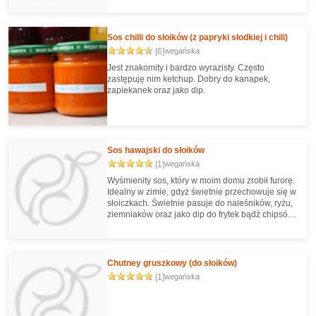
Sos chilli do słoików (z papryki słodkiej i chili)
[6]
wegańska
Jest znakomity i bardzo wyrazisty. Często
zastępuję nim ketchup. Dobry do kanapek,
zapiekanek oraz jako dip.
Sos hawajski do słoików
[1]
wegańska
Wyśmienity sos, który w moim domu zrobił furorę.
Idealny w zimie, gdyż świetnie przechowuje się w
słoiczkach. Świetnie pasuje do naleśników, ryżu,
ziemniaków oraz jako dip do frytek bądź chipsów.
Naprawdę godny polecenia!:) GoVegan!
Chutney gruszkowy (do słoików)
[1]
wegańska