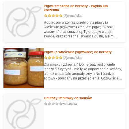
Pigwa smażona do herbaty - zwykła lub
korzenna
[2]
wegańska
Robiąc pierwszy raz przetwory z pigwy (a
właściwie pigwowca) zrobiłam pigwę "w soku
własnym" oraz smażoną. Tę drugą w wersji
zwykłej oraz korzennej. Kwestia gustu, ale mi
osobiście najbardziej odpowiadała ta ostatnia. Z
pigwą nawet czarna herbata mi smakuje! :)
Świetnie się też nadaje do przełożenia ciasta,
Pigwa (a właściwie pigwowiec) do herbaty
jeśli potrzebny jest kwaśny dżem. Można ją wtedy
[2]
wegańska
wymieszać z musem jabłkowym.
Dla smaku i zdrowia :) Do herbaty jest o wiele
lepszy niż cytryna - nie tylko odpowiednio kwaśny,
ale też wspaniale aromatyczny :) No i bardzo
zdrowy - polecany na przeziębienia! Oczywiście,
zastosowań jest o wiele więcej. Pigwowiec
wspaniale podnosi walory smakowe jabłek -
dlatego warto go dodawać do kompotu, jabłek na
szarlotkę i robiąc dżemy, nie tylko jabłkowe.
Chutney imbirowy do słoików
Można też go używać do keksa czy innych ciast
wegańska
razem lub zamiast owoców kandyzowanych.