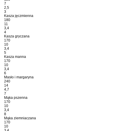
7
2,5
3
Kasza jęczmienna
180
11
3,4
4
Kasza gryczana
170
10
3,4
5
Kasza manna
170
10
3,4
6
Masło i margaryna
240
14
4,7
7
Mąka pszenna
170
10
3,4
8
Mąka ziemniaczana
170
10
3,4