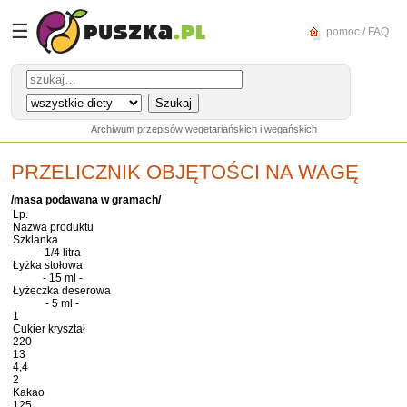
☰
pomoc / FAQ
Archiwum przepisów wegetariańskich i wegańskich
PRZELICZNIK OBJĘTOŚCI NA WAGĘ
/masa podawana w gramach/
Lp.
Nazwa produktu
Szklanka
- 1/4 litra -
Łyżka stołowa
- 15 ml -
Łyżeczka deserowa
- 5 ml -
1
Cukier kryształ
220
13
4,4
2
Kakao
125