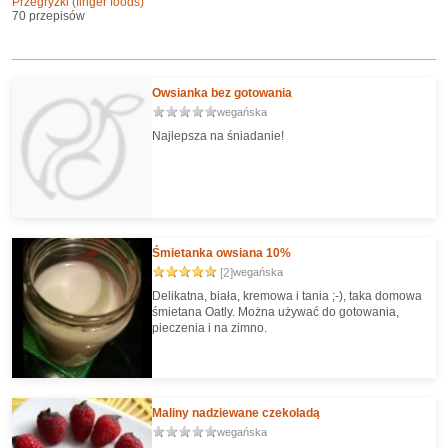
Przegryzki (finger foods)
70 przepisów
Owsianka bez gotowania
wegańska
Najlepsza na śniadanie!
Śmietanka owsiana 10%
[2]
wegańska
Delikatna, biała, kremowa i tania ;-), taka domowa
śmietana Oatly. Można używać do gotowania,
pieczenia i na zimno.
Maliny nadziewane czekoladą
wegańska