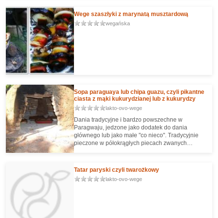
uwaga, wśród barwników zabrakło koszenili
/naturalnego barwnika z wyciągu z owadów/, a
Wege szaszłyki z marynatą musztardową
pojawiła się czarna marchew). Swoją drogą
wegańska
polecam, z lodem smakuje jak domowy kompot :)
Zmierzając do sedna - owy sok stanowił bazę dla
mojej galaretki z agaru.
Sopa paraguaya lub chipa guazu, czyli pikantne
ciasta z mąki kukurydzianej lub z kukurydzy
lakto-ovo-wege
Dania tradycyjne i bardzo powszechne w
Paragwaju, jedzone jako dodatek do dania
głównego lub jako małe "co nieco". Tradycyjnie
pieczone w półokrągłych piecach zwanych
"tatagua" nagrzewanych drewnem.
Tatar paryski czyli twarożkowy
lakto-ovo-wege