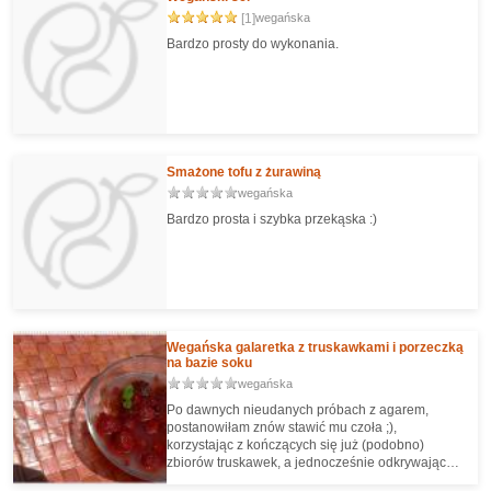
[1]
wegańska
Bardzo prosty do wykonania.
Smażone tofu z żurawiną
wegańska
Bardzo prosta i szybka przekąska :)
Wegańska galaretka z truskawkami i porzeczką
na bazie soku
wegańska
Po dawnych nieudanych próbach z agarem,
postanowiłam znów stawić mu czoła ;),
korzystając z kończących się już (podobno)
zbiorów truskawek, a jednocześnie odkrywając
nowość - sok jabłkowo - rabarbarowy (uwaga,