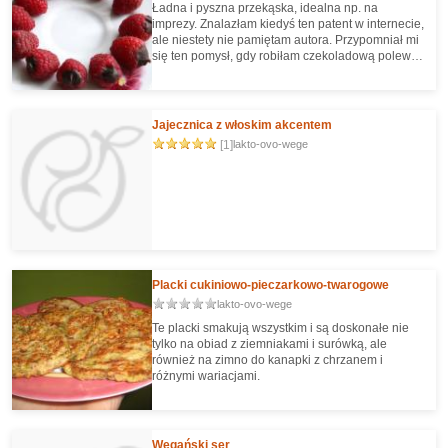
Ładna i pyszna przekąska, idealna np. na
imprezy. Znalazłam kiedyś ten patent w internecie,
ale niestety nie pamiętam autora. Przypomniał mi
się ten pomysł, gdy robiłam czekoladową polewę
do ciasta z malinami.
Jajecznica z włoskim akcentem
[1]
lakto-ovo-wege
Placki cukiniowo-pieczarkowo-twarogowe
lakto-ovo-wege
Te placki smakują wszystkim i są doskonałe nie
tylko na obiad z ziemniakami i surówką, ale
również na zimno do kanapki z chrzanem i
różnymi wariacjami.
Wegański ser