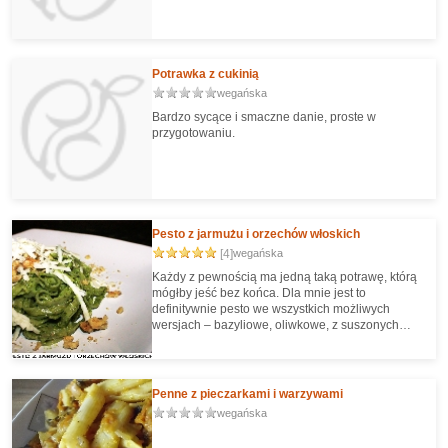
Potrawka z cukinią
wegańska
Bardzo sycące i smaczne danie, proste w
przygotowaniu.
Pesto z jarmużu i orzechów włoskich
[4]
wegańska
Każdy z pewnością ma jedną taką potrawę, którą
mógłby jeść bez końca. Dla mnie jest to
definitywnie pesto we wszystkich możliwych
wersjach – bazyliowe, oliwkowe, z suszonych
pomidorów, z makaronem lub gnocchi, jako dip i
na kanapkę do posmarowania. Tym razem jednak
pod wpływem mody na jarmuż, zdecydowałam się
na wykorzystanie tego super warzywa bogatego
Penne z pieczarkami i warzywami
w silne przeciwutleniacze, witaminę K, witaminę
wegańska
C, karotenoidy (β-karoten, lutein, zeaksantyny), a
także wapń oraz żelazo. Jarmuż poza swoimi