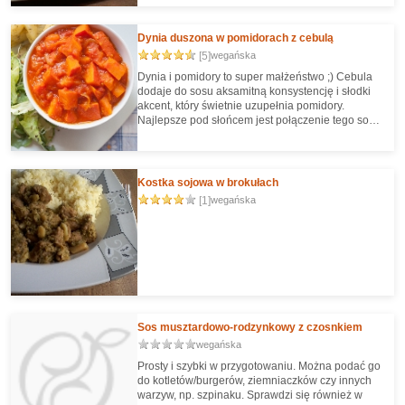
Dynia duszona w pomidorach z cebulą
[5]
wegańska
Dynia i pomidory to super małżeństwo ;) Cebula
dodaje do sosu aksamitną konsystencję i słodki
akcent, który świetnie uzupełnia pomidory.
Najlepsze pod słońcem jest połączenie tego sosu
z kaszą gryczaną, ale pasuje też do innych kasz,
ziemniaków, pieczonych ziemniaków, makaronu,
czegokolwiek :) W Puszce jest też bardzo
podobny przepis na sos z tartej dyni i pomidorów.
Kostka sojowa w brokułach
[1]
wegańska
Sos musztardowo-rodzynkowy z czosnkiem
wegańska
Prosty i szybki w przygotowaniu. Można podać go
do kotletów/burgerów, ziemniaczków czy innych
warzyw, np. szpinaku. Sprawdzi się również w