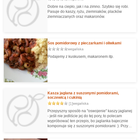
Dobre na ciepło, jak i na zimno. Szybko się robi.
Pasuje do kaszy, ryżu, ziemniaków, placków
ziemniaczanych oraz makaronów.
Sos pomidorowy z pieczarkami i oliwkami
wegańska
Podajemy z kuskusem, makaronem itp.
Kasza jaglana z suszonymi pomidorami,
soczewicą i cukinią
[1]
wegańska
Przepyszny sposób na "oswojenie" kaszy jaglanej
- jeśli nie jedliście jej do tej pory, to polecam
wypróbować ten przepis, bo jaglanka bajecznie
komponuje się z suszonymi pomidorami :). Przy
tym danie jest proste i szybkie w przygotowaniu, a
i nadaje się do zapakowania i zabrania ze sobą