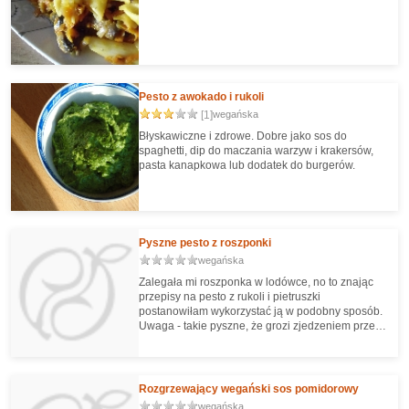
wartościami odżywczymi jest również
niesamowicie smaczny, a pesto z jarmużu od
dzisiaj jest niewątpliwie moim ulubionym!
Pesto z awokado i rukoli
[1]
wegańska
Błyskawiczne i zdrowe. Dobre jako sos do
spaghetti, dip do maczania warzyw i krakersów,
pasta kanapkowa lub dodatek do burgerów.
Pyszne pesto z roszponki
wegańska
Zalegała mi roszponka w lodówce, no to znając
przepisy na pesto z rukoli i pietruszki
postanowiłam wykorzystać ją w podobny sposób.
Uwaga - takie pyszne, że grozi zjedzeniem przed
podaniem ;)
Rozgrzewający wegański sos pomidorowy
wegańska