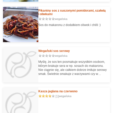
- obowiązkowo w towarzystwie ładnej surówki i
kotlecików ;).
Pikantny sos z suszonymi pomidorami, szałwią
i oliwkami
wegańska
Sos do makaronu z dodatkiem oliwek i chilli :)
Wegański sos serowy
wegańska
Myślę, że sos ten posmakuje wszystkim osobom,
którym brakuje sera w np. sosach do makaronu.
Nie ciągnie się, ale całkiem dobrze imituje serowy
smak. Świetnie smakuje z warzywami czy w
wegańskiej wersji mac 'n' cheese. :)
Kasza jaglana na czerwono
[1]
wegańska