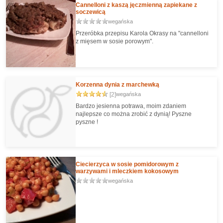
do pracy. Smakuje na ciepło jako obiad i na zimno
Cannelloni z kaszą jęczmienną zapiekane z
- jako sałatka.
soczewicą
wegańska
Przeróbka przepisu Karola Okrasy na "cannelloni
z mięsem w sosie porowym".
Korzenna dynia z marchewką
[2]
wegańska
Bardzo jesienna potrawa, moim zdaniem
najlepsze co można zrobić z dynią! Pyszne
pyszne !
Ciecierzyca w sosie pomidorowym z
warzywami i mleczkiem kokosowym
wegańska