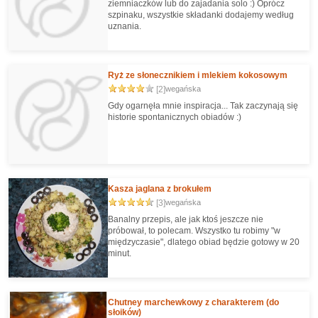
ziemniaczków lub do zajadania solo :) Oprócz
szpinaku, wszystkie składanki dodajemy według
uznania.
Ryż ze słonecznikiem i mlekiem kokosowym
[2]
wegańska
Gdy ogarnęła mnie inspiracja... Tak zaczynają się
historie spontanicznych obiadów :)
Kasza jaglana z brokułem
[3]
wegańska
Banalny przepis, ale jak ktoś jeszcze nie
próbował, to polecam. Wszystko tu robimy "w
międzyczasie", dlatego obiad będzie gotowy w 20
minut.
Chutney marchewkowy z charakterem (do
słoików)