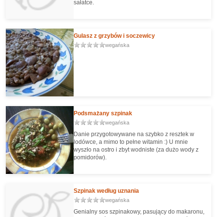
sałatce.
Gulasz z grzybów i soczewicy
wegańska
Podsmażany szpinak
wegańska
Danie przygotowywane na szybko z resztek w
lodówce, a mimo to pełne witamin :) U mnie
wyszło na ostro i zbyt wodniste (za dużo wody z
pomidorów).
Szpinak według uznania
wegańska
Genialny sos szpinakowy, pasujący do makaronu,