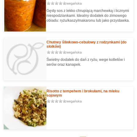
wegańska
Gęsty sos z lekko chrupiącą marchewką i licznymi
niespodziankami. Idealny dodatek do zimowego
obiadu: ryżu/kaszy/makaronu lub jako przystawka.
Chutney śliwkowo-cebulowy z rodzynkami (do
słoików)
wegańska
Świetny dodatek do dań z ryżu, wege kotletów i
serów oraz kanapek.
Risotto z tempehem i brokułami, na mleku
sojowym
wegańska