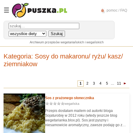
☰
pomoc / FAQ
Archiwum przepisów wegetariańskich i wegańskich
Kategoria
: Sosy do makaronu/ ryżu/ kasz/
ziemniakow
1
2
3
4
5
…
11
Sos z prażonego słonecznika
wegańska
Przepis dostałam mailem od autorki bloga
Sojaturobię w 2012 roku (wtedy jeszcze blog
wegetarianka.blox.pl). Sos jest pyszny i
niesamowicie aromatyczny, zawsze podaję go z
kaszą, a z uwagi na niskie walory estetyczne sosu