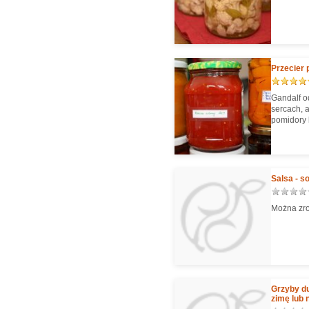
Przecier
Gandalf o
sercach, a
pomidory 
Salsa - s
Można zr
Grzyby d
zimę lub 