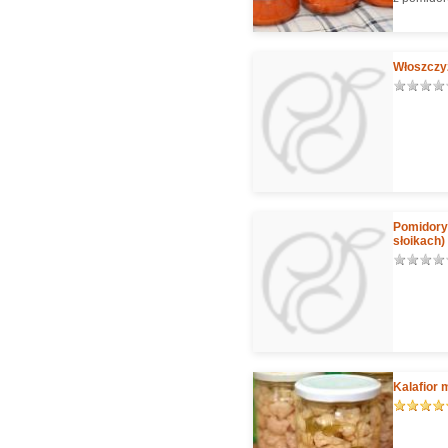
można do 
panierowan
Włoszczyz
Pomidory 
słoikach)
Kalafior 