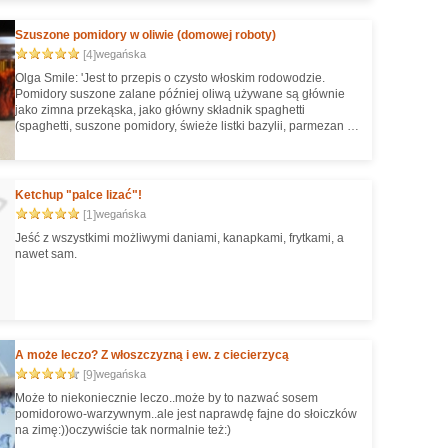
Szuszone pomidory w oliwie (domowej roboty)
[4]
wegańska
Olga Smile: 'Jest to przepis o czysto włoskim rodowodzie.
Pomidory suszone zalane później oliwą używane są głównie
jako zimna przekąska, jako główny składnik spaghetti
(spaghetti, suszone pomidory, świeże listki bazylii, parmezan –
super!), a ja najbardziej lubię jeść je prosto ze słoika, położyć
na świeżej bagietce z masłem i zajadać z apetytem.'
Ketchup "palce lizać"!
[1]
wegańska
Jeść z wszystkimi możliwymi daniami, kanapkami, frytkami, a
nawet sam.
A może leczo? Z włoszczyzną i ew. z ciecierzycą
[9]
wegańska
Może to niekoniecznie leczo..może by to nazwać sosem
pomidorowo-warzywnym..ale jest naprawdę fajne do słoiczków
na zimę:))oczywiście tak normalnie też:)