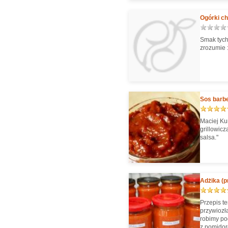
Ogórki chi
Smak tych 
zrozumie :
Sos barbe
Maciej Ku
grillowic
salsa."
Adżika (p
Przepis te
przywiozł
robimy po
z pomidor