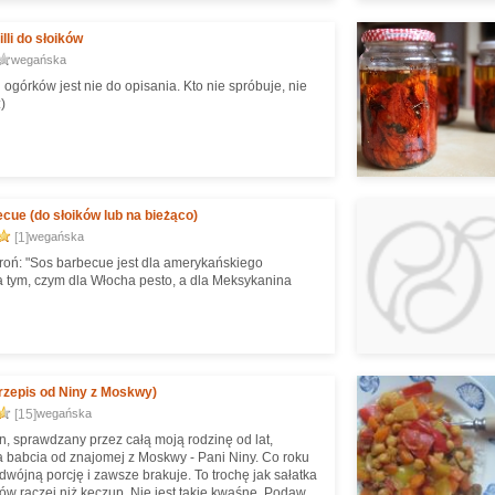
lli do słoików
wegańska
ogórków jest nie do opisania. Kto nie spróbuje, nie
)
cue (do słoików lub na bieżąco)
[1]
wegańska
roń: "Sos barbecue jest dla amerykańskiego
za tym, czym dla Włocha pesto, a dla Meksykanina
rzepis od Niny z Moskwy)
[15]
wegańska
n, sprawdzany przez całą moją rodzinę od lat,
a babcia od znajomej z Moskwy - Pani Niny. Co roku
dwójną porcję i zawsze brakuje. To trochę jak sałatka
ów raczej niż keczup. Nie jest takie kwaśne. Podawać