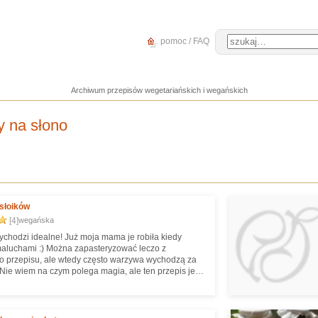
pomoc / FAQ
Archiwum przepisów wegetariańskich i wegańskich
y na słono
słoików
[4]
wegańska
chodzi idealne! Już moja mama je robiła kiedy
aluchami :) Można zapasteryzować leczo z
 przepisu, ale wtedy często warzywa wychodzą za
 Nie wiem na czym polega magia, ale ten przepis jest
czo wychodzi przepyszne, o odpowiedniej
ji, po prostu genialne :)