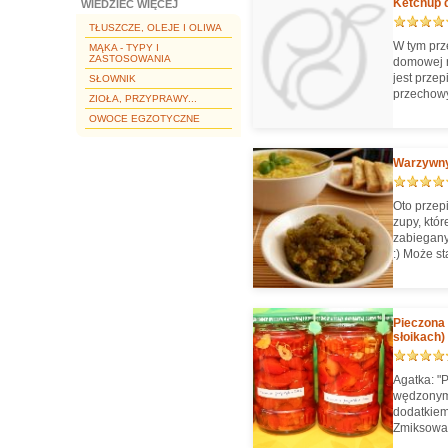
Ketchup 
WIEDZIEĆ WIĘCEJ
TŁUSZCZE, OLEJE I OLIWA
W tym prz
MĄKA - TYPY I
ZASTOSOWANIA
domowej r
jest przep
SŁOWNIK
przechowywać. Ten ketchup nadaje s
ZIOŁA, PRZYPRAWY...
domowej r
OWOCE EGZOTYCZNE
zapiekane
jako sos 
wegetaria
Warzywny 
Oto przep
zupy, któ
zabiegany
:) Może s
mniejszyc
wzbogacon
soli - uż
instant, n
Pieczona
wytrzymać
słoikach)
Agatka: "
wędzonym 
dodatkiem
Zmiksowan
warzyw."