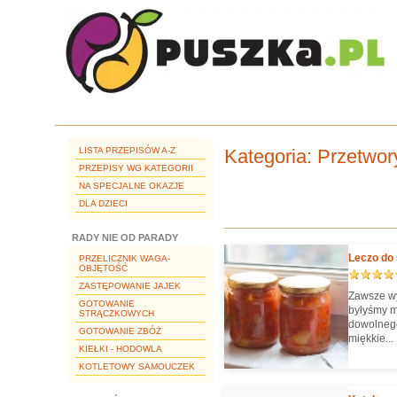
LISTA PRZEPISÓW A-Z
Kategoria
: Przetwor
PRZEPISY WG KATEGORII
NA SPECJALNE OKAZJE
DLA DZIECI
RADY NIE OD PARADY
Leczo do 
PRZELICZNIK WAGA-
OBJĘTOŚĆ
ZASTĘPOWANIE JAJEK
Zawsze wy
GOTOWANIE
byłyśmy m
STRĄCZKOWYCH
dowolnego
GOTOWANIE ZBÓŻ
miękkie...
KIEŁKI - HODOWLA
super. Le
konsystenc
KOTLETOWY SAMOUCZEK