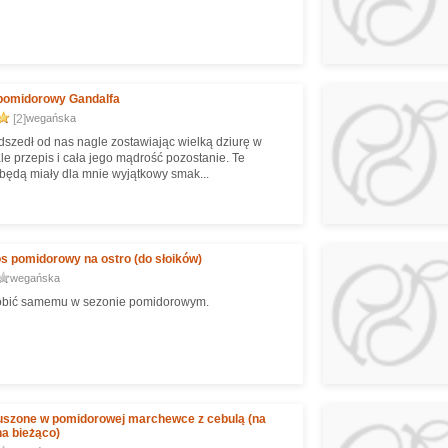
 pomidorowy Gandalfa
[2]
wegańska
dszedł od nas nagle zostawiając wielką dziurę w
le przepis i cała jego mądrość pozostanie. Te
będą miały dla mnie wyjątkowy smak...
os pomidorowy na ostro (do słoików)
wegańska
obić samemu w sezonie pomidorowym.
uszone w pomidorowej marchewce z cebulą (na
na bieżąco)