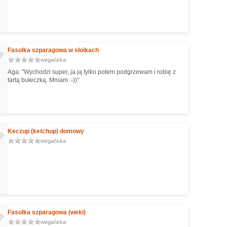
Fasolka szparagowa w słoikach
wegańska
Aga: "Wychodzi super, ja ją tylko potem podgrzewam i robię z
tartą bułeczką. Mniam :-))"
Keczup (ketchup) domowy
wegańska
Fasolka szparagowa (weki)
wegańska