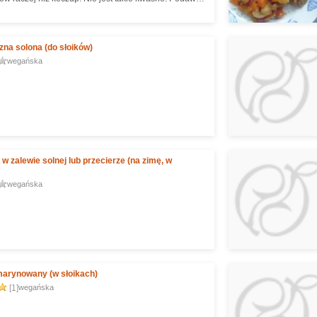
wszystkiego - do gołąbków, do obiadów, do papryki
ej, do frytek. U mnie je się to prawie ze wszystkim.
na solona (do słoików)
wegańska
w zalewie solnej lub przecierze (na zimę, w
wegańska
marynowany (w słoikach)
[1]
wegańska