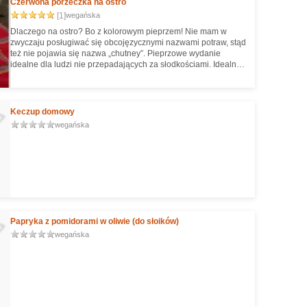
Czerwona porzeczka na ostro
[1]
wegańska
Dlaczego na ostro? Bo z kolorowym pieprzem! Nie mam w
zwyczaju posługiwać się obcojęzycznymi nazwami potraw, stąd
też nie pojawia się nazwa „chutney”. Pieprzowe wydanie
idealne dla ludzi nie przepadających za słodkościami. Idealna
alternatywa do serów zamiast żurawiny ;)
Keczup domowy
wegańska
Papryka z pomidorami w oliwie (do słoików)
wegańska