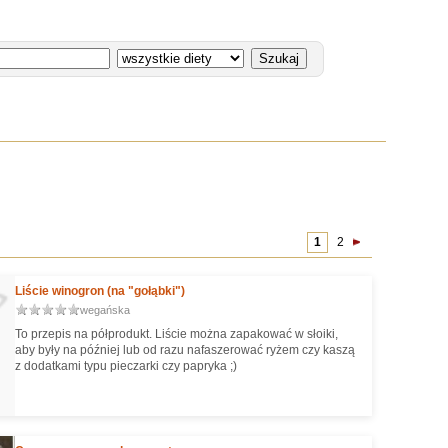
1
2
Liście winogron (na "gołąbki")
wegańska
To przepis na półprodukt. Liście można zapakować w słoiki,
aby były na później lub od razu nafaszerować ryżem czy kaszą
z dodatkami typu pieczarki czy papryka ;)