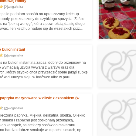
domowej roboty
[2]
wegańska
episie podałam sposób na uproszczony ketchup
oboty, przeznaczony do szybkiego spożycia. Zaś to
is na "pełną wersję", która z pewnością da się długo
ię do wszelakich pizz
oboty z przeróżnymi dodatkami, domowych
k i frytek i innych podobnych dań. Nieźle smakuje
do naleśników nadziewanych pikantną soczewicą, a
nom przyda się do żółtego sera na kanapki ;)
bulion instant
[5]
wegańska
is na bulion instant na zapas, dobry do przepisów na
re wymagają użycia wywaru z warzyw oraz dla
ch, którzy szybko chcą przyrządzić sobie jakąś zupkę
tać w duuużym słoju w lodówce albo w paru
h :) Inspirowane pomysłem niemieckim, ale nieco
e przeze mnie. UWAGA! Ze względu na dużą ilość
ywać oszczędnie! Poza tym, jak nazwa wskazuje, to
ie daje się tego łychami ;) Dzięki soli może to
 papryka marynowana w oliwie z czosnkiem (w
 nawet rok.
[2]
wegańska
Pieczona papryka. Miękka, delikatna, słodka. O lekko
smaku i zapachu jest doskonałą przekąską,
 do kanapek, sałatek czy sosów do makaronu.
a bardzo dobrze smakuje w zupach i sosach, np. do