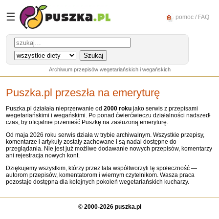
☰
pomoc / FAQ
Archiwum przepisów wegetariańskich i wegańskich
Puszka.pl przeszła na emeryturę
Puszka.pl działała nieprzerwanie od
2000 roku
jako serwis z przepisami
wegetariańskimi i wegańskimi. Po ponad ćwierćwieczu działalności nadszedł
czas, by oficjalnie przenieść Puszkę na zasłużoną emeryturę.
Od maja 2026 roku serwis działa w trybie archiwalnym. Wszystkie przepisy,
komentarze i artykuły zostały zachowane i są nadal dostępne do
przeglądania. Nie jest już możliwe dodawanie nowych przepisów, komentarzy
ani rejestracja nowych kont.
Dziękujemy wszystkim, którzy przez lata współtworzyli tę społeczność —
autorom przepisów, komentatorom i wiernym czytelnikom. Wasza praca
pozostaje dostępna dla kolejnych pokoleń wegetariańskich kucharzy.
©
2000-2026 puszka.pl