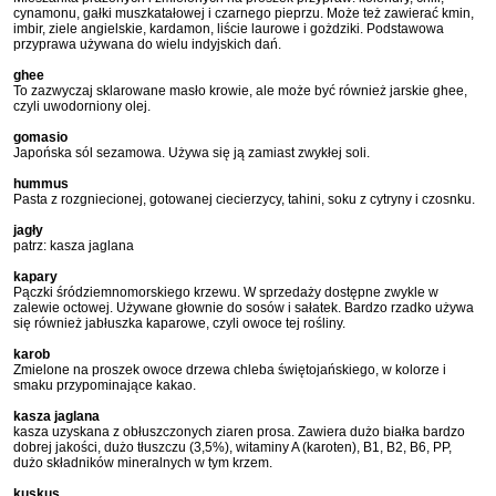
cynamonu, gałki muszkatałowej i czarnego pieprzu. Może też zawierać kmin,
imbir, ziele angielskie, kardamon, liście laurowe i gożdziki. Podstawowa
przyprawa używana do wielu indyjskich dań.
ghee
To zazwyczaj sklarowane masło krowie, ale może być również jarskie ghee,
czyli uwodorniony olej.
gomasio
Japońska sól sezamowa. Używa się ją zamiast zwykłej soli.
hummus
Pasta z rozgniecionej, gotowanej ciecierzycy, tahini, soku z cytryny i czosnku.
jagły
patrz: kasza jaglana
kapary
Pączki śródziemnomorskiego krzewu. W sprzedaży dostępne zwykle w
zalewie octowej. Używane głownie do sosów i sałatek. Bardzo rzadko używa
się również jabłuszka kaparowe, czyli owoce tej rośliny.
karob
Zmielone na proszek owoce drzewa chleba świętojańskiego, w kolorze i
smaku przypominające kakao.
kasza jaglana
kasza uzyskana z obłuszczonych ziaren prosa. Zawiera dużo białka bardzo
dobrej jakości, dużo tłuszczu (3,5%), witaminy A (karoten), B1, B2, B6, PP,
dużo składników mineralnych w tym krzem.
kuskus