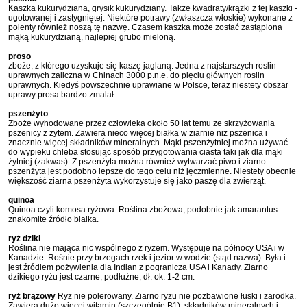
Kaszka kukurydziana, grysik kukurydziany. Także kwadraty/krążki z tej kaszki -
ugotowanej i zastygniętej. Niektóre potrawy (zwłaszcza włoskie) wykonane z
polenty również noszą tę nazwę. Czasem kaszka może zostać zastąpiona
mąką kukurydzianą, najlepiej grubo mieloną.
proso
zboże, z którego uzyskuje się kaszę jaglaną. Jedna z najstarszych roslin
uprawnych zaliczna w Chinach 3000 p.n.e. do pięciu głównych roslin
uprawnych. Kiedyś powszechnie uprawiane w Polsce, teraz niestety obszar
uprawy prosa bardzo zmalał.
pszenżyto
Zboże wyhodowane przez człowieka około 50 lat temu ze skrzyżowania
pszenicy z żytem. Zawiera nieco więcej białka w ziarnie niż pszenica i
znacznie więcej składników mineralnych. Mąki pszenżytniej można używać
do wypieku chleba stosując sposób przygotowania ciasta taki jak dla mąki
żytniej (zakwas). Z pszenżyta można również wytwarzać piwo i ziarno
pszenżyta jest podobno lepsze do tego celu niż jęczmienne. Niestety obecnie
większość ziarna pszenżyta wykorzystuje się jako paszę dla zwierząt.
quinoa
Quinoa czyli komosa ryżowa. Roślina zbożowa, podobnie jak amarantus
znakomite źródło białka.
ryż dziki
Roślina nie mająca nic wspólnego z ryżem. Występuje na północy USA i w
Kanadzie. Rośnie przy brzegach rzek i jezior w wodzie (stąd nazwa). Była i
jest źródłem pożywienia dla Indian z pogranicza USA i Kanady. Ziarno
dzikiego ryżu jest czarne, podłużne, dł. ok. 1-2 cm.
ryż brązowy
Ryż nie polerowany. Ziarno ryżu nie pozbawione łuski i zarodka.
Zawiera dużo więcej witamin (szczególnie B1), składników mineralnych i