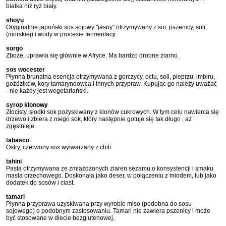
białka niż ryż biały.
shoyu
Oryginalnie japoński sos sojowy "jasny" otrzymywany z soi, pszenicy, soli
(morskiej) i wody w procesie fermentacji.
sorgo
Zboże, uprawia się głównie w Afryce. Ma bardzo drobne ziarno.
sos wocester
Płynna brunatna esencja otrzymywana z gorczycy, octu, soli, pieprzu, imbiru,
goździków, kory tamaryndowca i innych przypraw. Kupując go należy uważać
- nie każdy jest wegetariański.
syrop klonowy
Złocisty, słodki sok pozyskiwany z klonów cukrowych. W tym celu nawierca się
drzewo i zbiera z niego sok, który następnie gotuje się tak długo , aż
zgęstnieje.
tabasco
Ostry, czerwony sos wytwarzany z chili.
tahini
Pasta otrzymywana ze zmiażdżonych ziaren sezamu o konsystencji i smaku
masła orzechowego. Doskonała jako deser, w połączeniu z miodem, lub jako
dodatek do sosów i ciast.
tamari
Płynna przyprawa uzyskiwana przy wyrobie miso (podobna do sosu
sojowego) o podobnym zastosowaniu. Tamari nie zawiera pszenicy i może
być stosowane w diecie bezglutenowej.