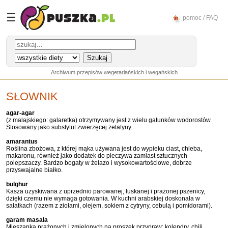
☰
pomoc / FAQ
Archiwum przepisów wegetariańskich i wegańskich
SŁOWNIK
agar-agar
(z malajskiego: galaretka) otrzymywany jest z wielu gatunków wodorostów.
Stosowany jako substytut zwierzęcej żelatyny.
amarantus
Roślina zbożowa, z której mąka używana jest do wypieku ciast, chleba,
makaronu, również jako dodatek do pieczywa zamiast sztucznych
polepszaczy. Bardzo bogaty w żelazo i wysokowartościowe, dobrze
przyswajalne białko.
bulghur
Kasza uzyskiwana z uprzednio parowanej, łuskanej i prażonej pszenicy,
dzięki czemu nie wymaga gotowania. W kuchni arabskiej doskonała w
sałatkach (razem z ziołami, olejem, sokiem z cytryny, cebulą i pomidorami).
garam masala
Mieszanka prażonych i zmielonych na proszek przypraw: kolendry, chili,