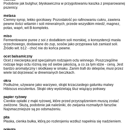
Podobnie jak bulghur, błyskawiczna w przygotowaniu kaszka z preparowanej
pszenicy.
melasa
Ciemny syrop, lekko gorzkawy. Pozostałość po rafinowaniu cukru, zawiera
pewne ilości witamin i soli mineralnych, przede wszystkim miedź, magnez,
potas, wapń, wit B-kompleks.
miso
Fermentowane puree z soi z dodatkiem soli morskiej, o konsystencji masła
orzechowego, dodawane do zup, sosów jako przyprawa lub zamiast soli.
Źródło wit. b12 - choć nie do końca pewne.
ocet balsamiczny
Ocet z niecierpka jest specjalnym rodzajem octu winnego. Poszczególne
rodzaje tego octu różnią się od siebie jakością, a co za tym idzie - ceną. Jest
bardzo aromatyczny i słodkawy w smaku. Zanim trafi do sklepów, musi przez
wiele lat dojrzewać w drewnianych beczkach.
okra
Podłużne, używane jako warzywo, strąki krzaczastego gatunku malwy
Hibiscus esculentus. Strąki okry wydzielają śluz wiążący potrawy.
papier ryżowy
Cienkie opłatki z mąki ryżowej, które przed przyrządzeniem muszą zostać
zwilżone. Służą, podobnie jak naleśniki, do zwijania rozmaitych farszów.
Najsmaczniejsze są po odsmażeniu.
pita
Płaska, cienka bułka, którą po rozkrojeniu wzdłuż napełnia się nadzieniem.
polenta