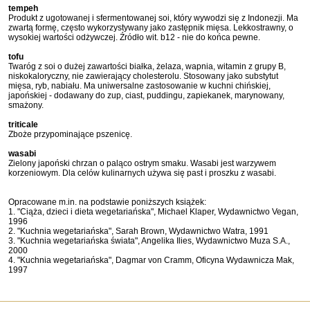
tempeh
Produkt z ugotowanej i sfermentowanej soi, który wywodzi się z Indonezji. Ma
zwartą formę, często wykorzystywany jako zastępnik mięsa. Lekkostrawny, o
wysokiej wartości odżywczej. Źródło wit. b12 - nie do końca pewne.
tofu
Twaróg z soi o dużej zawartości białka, żelaza, wapnia, witamin z grupy B,
niskokaloryczny, nie zawierający cholesterolu. Stosowany jako substytut
mięsa, ryb, nabiału. Ma uniwersalne zastosowanie w kuchni chińskiej,
japońskiej - dodawany do zup, ciast, puddingu, zapiekanek, marynowany,
smażony.
triticale
Zboże przypominające pszenicę.
wasabi
Zielony japoński chrzan o paląco ostrym smaku. Wasabi jest warzywem
korzeniowym. Dla celów kulinarnych używa się past i proszku z wasabi.
Opracowane m.in. na podstawie poniższych książek:
1. "Ciąża, dzieci i dieta wegetariańska", Michael Klaper, Wydawnictwo Vegan,
1996
2. "Kuchnia wegetariańska", Sarah Brown, Wydawnictwo Watra, 1991
3. "Kuchnia wegetariańska świata", Angelika Ilies, Wydawnictwo Muza S.A.,
2000
4. "Kuchnia wegetariańska", Dagmar von Cramm, Oficyna Wydawnicza Mak,
1997