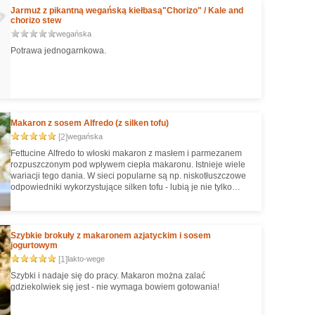
Jarmuż z pikantną wegańską kiełbasą"Chorizo" / Kale and
chorizo stew
wegańska
Potrawa jednogarnkowa.
Makaron z sosem Alfredo (z silken tofu)
[2]
wegańska
Fettucine Alfredo to włoski makaron z masłem i parmezanem
rozpuszczonym pod wpływem ciepła makaronu. Istnieje wiele
wariacji tego dania. W sieci popularne są np. niskotłuszczowe
odpowiedniki wykorzystujące silken tofu - lubią je nie tylko
weganie, ale też osoby dbające o linię :) W wersji wegańskiej
zazw. występuje... sojowy parmezan :/ Ja zamiast tego dodałam
troszkę płatków drożdżowych - doskonale uzupełniają i
pogłębiają smak! :) Danie jest ogólnie delikatne w smaku, więc
Szybkie brokuły z makaronem azjatyckim i sosem
świetnie do niego pasuje coś ostrzejszego (np. szczypiorek) lub
jogurtowym
kwaskowego (pomidory!).
[1]
lakto-wege
Szybki i nadaje się do pracy. Makaron można zalać
gdziekolwiek się jest - nie wymaga bowiem gotowania!