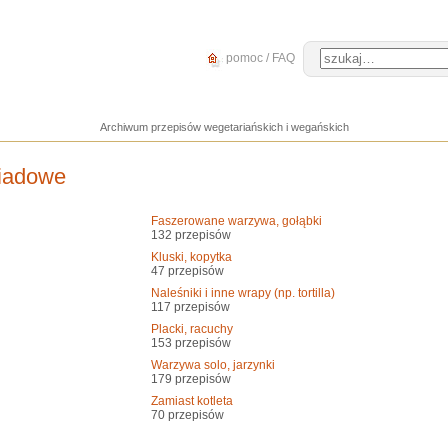
pomoc / FAQ
Archiwum przepisów wegetariańskich i wegańskich
biadowe
Faszerowane warzywa, gołąbki
132 przepisów
Kluski, kopytka
47 przepisów
Naleśniki i inne wrapy (np. tortilla)
117 przepisów
Placki, racuchy
153 przepisów
Warzywa solo, jarzynki
179 przepisów
Zamiast kotleta
70 przepisów