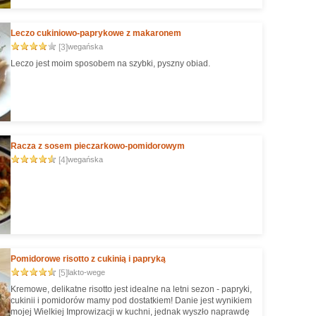
Leczo cukiniowo-paprykowe z makaronem
[3]
wegańska
Leczo jest moim sposobem na szybki, pyszny obiad.
Racza z sosem pieczarkowo-pomidorowym
[4]
wegańska
Pomidorowe risotto z cukinią i papryką
[5]
lakto-wege
Kremowe, delikatne risotto jest idealne na letni sezon - papryki,
cukinii i pomidorów mamy pod dostatkiem! Danie jest wynikiem
mojej Wielkiej Improwizacji w kuchni, jednak wyszło naprawdę