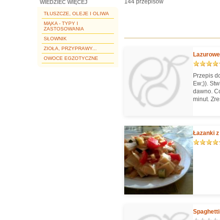
144 przepisów
WIEDZIEĆ WIĘCEJ
TŁUSZCZE, OLEJE I OLIWA
MĄKA - TYPY I
ZASTOSOWANIA
SŁOWNIK
ZIOŁA, PRZYPRAWY...
Lazurowe
OWOCE EGZOTYCZNE
Przepis d
Ew;)). St
dawno. Co
minut. Zr
najlepszy
Łazanki z
Spaghetti