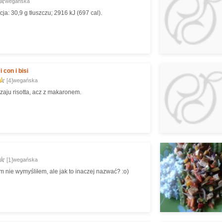
wegańska
ja: 30,9 g tłuszczu; 2916 kJ (697 cal).
 con i bisi
[4]
wegańska
zaju risotta, acz z makaronem.
[1]
wegańska
Nazwy sam nie wymyśliłem, ale jak to inaczej nazwać? :o)