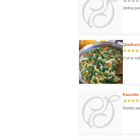
Jedna porc
Quadrucci
Coś w rod
Kaszotto