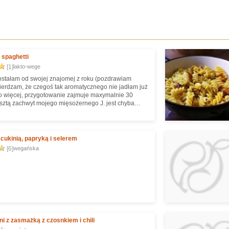
 spaghetti
[1]
lakto-wege
ostałam od swojej znajomej z roku (pozdrawiam
wierdzam, że czegoś tak aromatycznego nie jadłam już
 więcej, przygotowanie zajmuje maxymalnie 30
esztą zachwyt mojego mięsożernego J. jest chyba
m świadectwem na doskonałość tej potrawy.
 cukinią, papryką i selerem
[6]
wegańska
ni z zasmażką z czosnkiem i chili