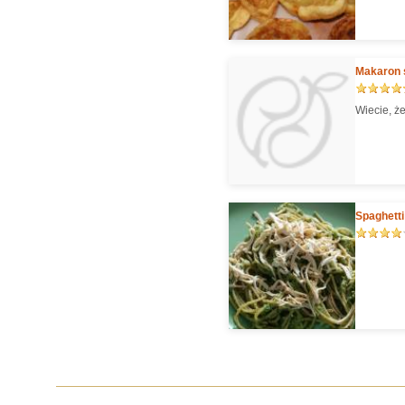
Makaron s
Wiecie, że
Spaghett