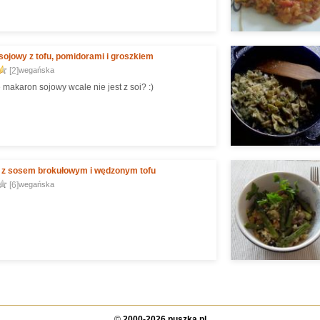
ojowy z tofu, pomidorami i groszkiem
[2]
wegańska
 makaron sojowy wcale nie jest z soi? :)
i z sosem brokułowym i wędzonym tofu
[6]
wegańska
©
2000-2026 puszka.pl