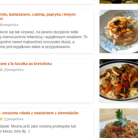
tofu, bakłażanem, cukinią, papryką i innymi
mi
wegańska
iecie się tak ożywiać, na pewno dożyjecie setki
ię równocześnie lekkością i wyjątkowym smakiem. To
 godne nawet najbardziej uroczystej okazji, a
nie jest wyjątkowo łatwe w przygotowaniu.
one a'la fasolka po bretońsku
[4]
wegańska
 - smażona rolada z nadzieniem z ziemniaków
[1]
wegańska
ndyjski. Można jeść jako osobną przekąskę lub
 kaszy, ryżu itp. :)