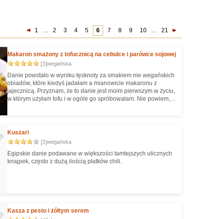
1
…
2
3
4
5
6
7
8
9
10
…
21
Makaron smażony z tofucznicą na cebulce i parówce sojowej
[3]
wegańska
Danie powstało w wyniku tęsknoty za smakiem nie wegańskich
obiadów, które kiedyś jadałam a mianowicie makaronu z
jajecznicą. Przyznam, że to danie jest moim pierwszym w życiu,
w którym użyłam tofu i w ogóle go spróbowałam. Nie powiem,
bardzo obawiałam się smaku niby- sera z soi. Wyszło
fenomenalnie pyszne. Od dziś tofu będzie stałym składnikiem
moich dań :-)
Kuszari
[3]
wegańska
Egipskie danie podawane w większości tamtejszych ulicznych
knajpek, często z dużą ilością płatków chili.
Kasza z pesto i żółtym serem