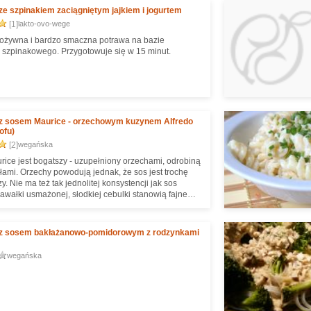
e szpinakiem zaciągniętym jajkiem i jogurtem
[1]
lakto-ovo-wege
ożywna i bardzo smaczna potrawa na bazie
szpinakowego. Przygotowuje się w 15 minut.
z sosem Maurice - orzechowym kuzynem Alfredo
tofu)
[2]
wegańska
ice jest bogatszy - uzupełniony orzechami, odrobiną
iołami. Orzechy powodują jednak, że sos jest trochę
y. Nie ma też tak jednolitej konsystencji jak sos
kawałki usmażonej, słodkiej cebulki stanowią fajne
nie :) Smakowało nawet mojemu Wojtkowi, który
zdecydowanie nie lubi :o
z sosem bakłażanowo-pomidorowym z rodzynkami
wegańska