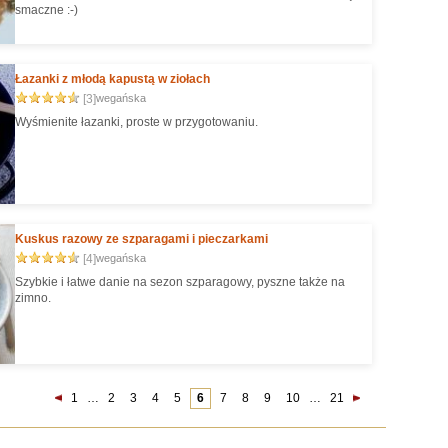
smaczne :-)
Łazanki z młodą kapustą w ziołach
[3]
wegańska
Wyśmienite łazanki, proste w przygotowaniu.
Kuskus razowy ze szparagami i pieczarkami
[4]
wegańska
Szybkie i łatwe danie na sezon szparagowy, pyszne także na
zimno.
1
…
2
3
4
5
6
7
8
9
10
…
21