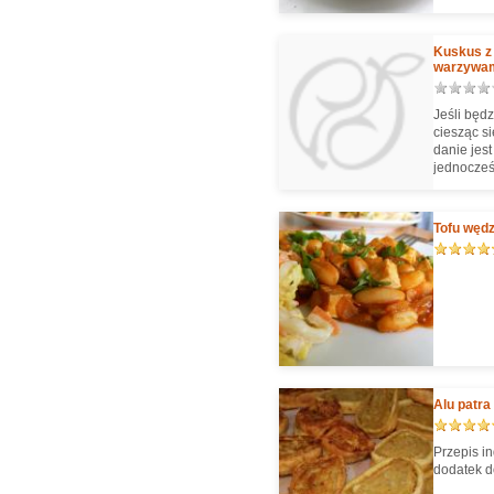
Kuskus z 
warzywa
Jeśli będz
ciesząc s
danie jest
jednocześ
Tofu wędz
Alu patra
Przepis i
dodatek do