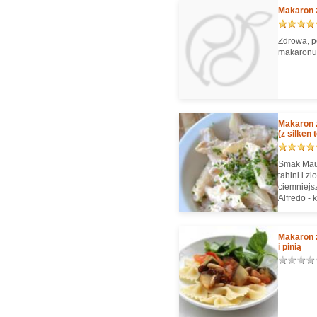
Makaron z
Zdrowa, p
makaronu 
Makaron 
(z silken 
Smak Maur
tahini i z
ciemniejsz
Alfredo - 
urozmaice
orzechów 
Makaron 
i pinią