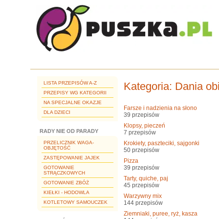
LISTA PRZEPISÓW A-Z
Kategoria
: Dania o
PRZEPISY WG KATEGORII
NA SPECJALNE OKAZJE
Farsze i nadzienia na słono
DLA DZIECI
39 przepisów
Klopsy, pieczeń
RADY NIE OD PARADY
7 przepisów
PRZELICZNIK WAGA-
Krokiety, paszteciki, sajgonki
OBJĘTOŚĆ
50 przepisów
ZASTĘPOWANIE JAJEK
Pizza
39 przepisów
GOTOWANIE
STRĄCZKOWYCH
Tarty, quiche, paj
GOTOWANIE ZBÓŻ
45 przepisów
KIEŁKI - HODOWLA
Warzywny mix
KOTLETOWY SAMOUCZEK
144 przepisów
Ziemniaki, puree, ryż, kasza