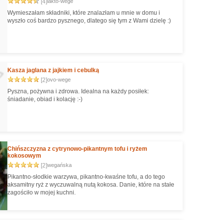
[4]
lakto-wege
Wymieszałam składniki, które znalazłam u mnie w domu i
wyszło coś bardzo pysznego, dlatego się tym z Wami dzielę :)
Kasza jaglana z jajkiem i cebulką
[2]
ovo-wege
Pyszna, pożywna i zdrowa. Idealna na każdy posiłek:
śniadanie, obiad i kolację :-)
Chińszczyzna z cytrynowo-pikantnym tofu i ryżem
kokosowym
[2]
wegańska
Pikantno-słodkie warzywa, pikantno-kwaśne tofu, a do tego
aksamitny ryż z wyczuwalną nutą kokosa. Danie, które na stałe
zagościło w mojej kuchni.