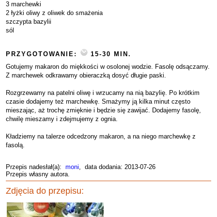
3 marchewki
2 łyżki oliwy z oliwek do smażenia
szczypta bazylii
sól
PRZYGOTOWANIE:
15-30 MIN.
Gotujemy makaron do miękkości w osolonej wodzie. Fasolę odsączamy.
Z marchewek odkrawamy obieraczką dosyć długie paski.
Rozgrzewamy na patelni oliwę i wrzucamy na nią bazylię. Po krótkim
czasie dodajemy też marchewkę. Smażymy ją kilka minut często
mieszając, aż trochę zmięknie i będzie się zawijać. Dodajemy fasolę,
chwilę mieszamy i zdejmujemy z ognia.
Kładziemy na talerze odcedzony makaron, a na niego marchewkę z
fasolą.
Przepis nadesłał(a):
moni
, data dodania: 2013-07-26
Przepis własny autora.
Zdjęcia do przepisu: