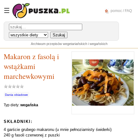
☰
pomoc / FAQ
Archiwum przepisów wegetariańskich i wegańskich
Makaron z fasolą i
wstążkami
marchewkowymi
Dania obiadowe
Typ diety:
wegańska
SKŁADNIKI:
4 garście grubego makaronu (u mnie pełnoziarnisty świderki)
240 g fasoli czerwonej z puszki