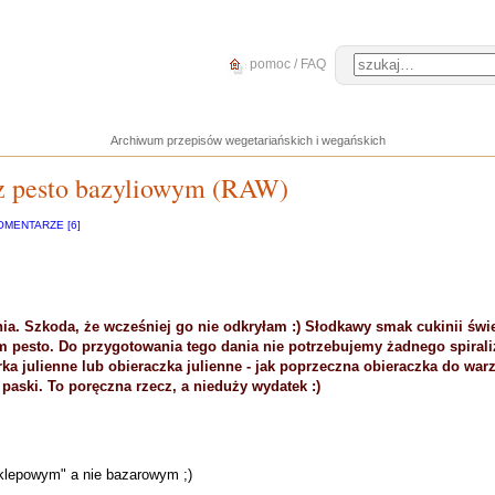
pomoc / FAQ
Archiwum przepisów wegetariańskich i wegańskich
i z pesto bazyliowym (RAW)
OMENTARZE [6]
ia. Szkoda, że wcześniej go nie odkryłam :) Słodkawy smak cukinii świ
esto. Do przygotowania tego dania nie potrzebujemy żadnego spirali
rka julienne lub obieraczka julienne - jak poprzeczna obieraczka do wa
 paski. To poręczna rzecz, a nieduży wydatek :)
sklepowym" a nie bazarowym ;)