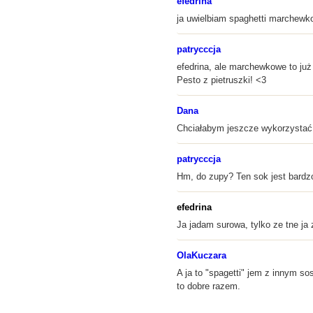
efedrina
ja uwielbiam spaghetti marchewko
patrycccja
efedrina, ale marchewkowe to już
Pesto z pietruszki! <3
Dana
Chciałabym jeszcze wykorzystać 
patrycccja
Hm, do zupy? Ten sok jest bardzo
efedrina
Ja jadam surowa, tylko ze tne ja
OlaKuczara
A ja to "spagetti" jem z innym s
to dobre razem.