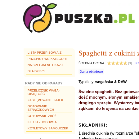
Spaghetti z cukini
LISTA PRZEPISÓW A-Z
PRZEPISY WG KATEGORII
ŚREDNIA OCENA:
[3]
|
K
NA SPECJALNE OKAZJE
DLA DZIECI
Dania obiadowe
Typ diety:
wegańska & RAW
RADY NIE OD PARADY
PRZELICZNIK WAGA-
Świetne spaghetti. Bez gotowan
OBJĘTOŚĆ
dość mocnym, słonym smakiem p
ZASTĘPOWANIE JAJEK
drogiego sprzętu. Wystarczy ta
GOTOWANIE
ząbkami do krojenia na cienkie
STRĄCZKOWYCH
GOTOWANIE ZBÓŻ
KIEŁKI - HODOWLA
SKŁADNIKI:
KOTLETOWY SAMOUCZEK
1 średnia cukinia (w rozmiarze "
1 płaska łyżeczka soli