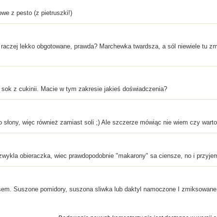
we z pesto (z pietruszki!)
 raczej lekko obgotowane, prawda? Marchewka twardsza, a sól niewiele tu zmi
sok z cukinii. Macie w tym zakresie jakieś doświadczenia?
 słony, więc również zamiast soli ;) Ale szczerze mówiąc nie wiem czy warto 
 zwykla obieraczka, wiec prawdopodobnie "makarony" sa ciensze, no i przyje
osem. Suszone pomidory, suszona sliwka lub daktyl namoczone I zmiksowane n