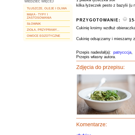
WIEDZIEĆ WIĘCEJ
kilka łyżeczek pesto z bazylii (
TŁUSZCZE, OLEJE I OLIWA
MĄKA - TYPY I
ZASTOSOWANIA
PRZYGOTOWANIE:
15
SŁOWNIK
Cukinię kroimy wzdłuż obieraczką
ZIOŁA, PRZYPRAWY...
OWOCE EGZOTYCZNE
Cukinię odsączamy i mieszamy z 
Przepis nadesłał(a):
patrycccja
,
Przepis własny autora.
Zdjęcia do przepisu:
Komentarze: