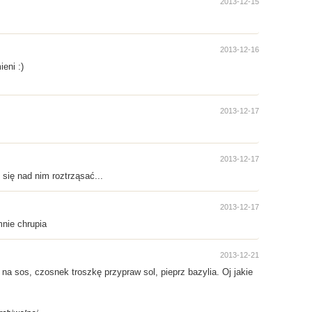
2013-12-15
2013-12-16
eni :)
2013-12-17
2013-12-17
się nad nim roztrząsać...
2013-12-17
mnie chrupia
2013-12-21
a sos, czosnek troszkę przypraw sol, pieprz bazylia. Oj jakie