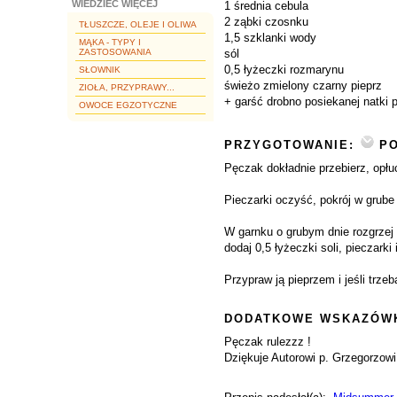
WIEDZIEĆ WIĘCEJ
1 średnia cebula
2 ząbki czosnku
TŁUSZCZE, OLEJE I OLIWA
1,5 szklanki wody
MĄKA - TYPY I
ZASTOSOWANIA
sól
0,5 łyżeczki rozmarynu
SŁOWNIK
świeżo zmielony czarny pieprz
ZIOŁA, PRZYPRAWY...
+ garść drobno posiekanej natki p
OWOCE EGZOTYCZNE
PRZYGOTOWANIE:
PO
Pęczak dokładnie przebierz, opłu
Pieczarki oczyść, pokrój w grube 
W garnku o grubym dnie rozgrzej 
dodaj 0,5 łyżeczki soli, pieczar
Przypraw ją pieprzem i jeśli trz
DODATKOWE WSKAZÓWK
Pęczak rulezzz !
Dziękuje Autorowi p. Grzegorzow