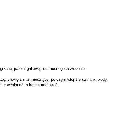
grzanej patelni grillowej, do mocnego zezłocenia.
szę, chwilę smaż mieszając, po czym wlej 1,5 szklanki wody,
n się wchłonąć, a kasza ugotować.