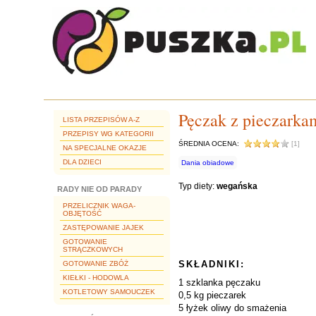
Pęczak z pieczarka
LISTA PRZEPISÓW A-Z
PRZEPISY WG KATEGORII
ŚREDNIA OCENA:
[1]
NA SPECJALNE OKAZJE
DLA DZIECI
Dania obiadowe
Typ diety:
wegańska
RADY NIE OD PARADY
PRZELICZNIK WAGA-
OBJĘTOŚĆ
ZASTĘPOWANIE JAJEK
GOTOWANIE
STRĄCZKOWYCH
SKŁADNIKI:
GOTOWANIE ZBÓŻ
KIEŁKI - HODOWLA
1 szklanka pęczaku
KOTLETOWY SAMOUCZEK
0,5 kg pieczarek
5 łyżek oliwy do smażenia