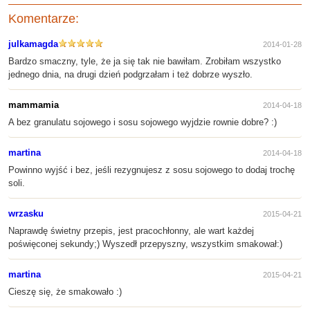
Komentarze:
julkamagda
2014-01-28
Bardzo smaczny, tyle, że ja się tak nie bawiłam. Zrobiłam wszystko
jednego dnia, na drugi dzień podgrzałam i też dobrze wyszło.
mammamia
2014-04-18
A bez granulatu sojowego i sosu sojowego wyjdzie rownie dobre? :)
martina
2014-04-18
Powinno wyjść i bez, jeśli rezygnujesz z sosu sojowego to dodaj trochę
soli.
wrzasku
2015-04-21
Naprawdę świetny przepis, jest pracochłonny, ale wart każdej
poświęconej sekundy;) Wyszedł przepyszny, wszystkim smakował:)
martina
2015-04-21
Cieszę się, że smakowało :)