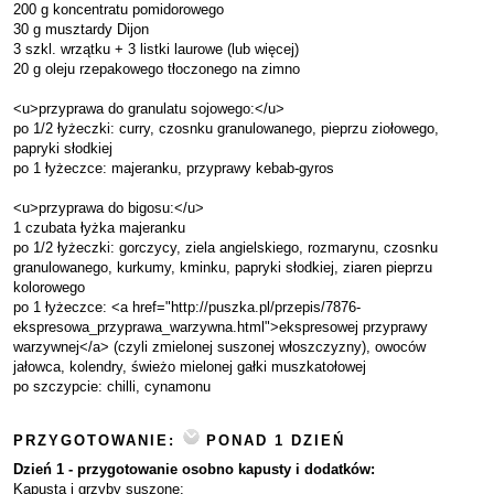
200 g koncentratu pomidorowego
30 g musztardy Dijon
3 szkl. wrzątku + 3 listki laurowe (lub więcej)
20 g oleju rzepakowego tłoczonego na zimno
<u>przyprawa do granulatu sojowego:</u>
po 1/2 łyżeczki: curry, czosnku granulowanego, pieprzu ziołowego,
papryki słodkiej
po 1 łyżeczce: majeranku, przyprawy kebab-gyros
<u>przyprawa do bigosu:</u>
1 czubata łyżka majeranku
po 1/2 łyżeczki: gorczycy, ziela angielskiego, rozmarynu, czosnku
granulowanego, kurkumy, kminku, papryki słodkiej, ziaren pieprzu
kolorowego
po 1 łyżeczce: <a href="http://puszka.pl/przepis/7876-
ekspresowa_przyprawa_warzywna.html">ekspresowej przyprawy
warzywnej</a> (czyli zmielonej suszonej włoszczyzny), owoców
jałowca, kolendry, świeżo mielonej gałki muszkatołowej
po szczypcie: chilli, cynamonu
PRZYGOTOWANIE:
PONAD 1 DZIEŃ
Dzień 1 - przygotowanie osobno kapusty i dodatków:
Kapusta i grzyby suszone: