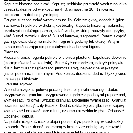
Kapustę kiszoną posiekać. Kapustę pekińską przekroić wzdłuż na kilka
części (zależnie od wielkości na 4, 8, a nawet na 16...) i również
posiekać. Im drobniej tym lepiej.
Grzyby suszone zalać wrzątkiem na 1h. Gdy zmiękną, odcedzić (płyn
zachować) i pokroić w drobną kosteczkę. Kapustę kiszoną i pekińską
przełożyć do dużego garnka, zalać wodą, w której moczyły się grzyby,
wlać 3 szkl. wrzątku, dodać 3 listki laurowe, zagotować. Potem skręcić
gaz i gotować dalej na maleńkim ogniu 3 godziny lub dłużej. W tym
czasie można zająć się pozostałymi składnikami bigosu.
Pieczarki:
Pieczarki obrać, ogonki pokroić w cienkie plasterki, kapelusze dowolnie
(ja kroję również w plasterki). Przełożyć do rondelka, nakryć pokrywką i
dusić bez tłuszczu (pieczarki puszczą sok), najpierw na większym
gazie, potem na minimalnym. Pod koniec duszenia dodać 1 łyżkę sosu
sojowego. Odstawić.
Granulat sojowy:
W rondlu rozgrzać połowę podanej ilości oleju rafinowanego, dodać
przyprawę do granulatu przygotowaną zgodnie z podanymi proporcjami,
wymieszać. Po chwili wrzucić granulat. Dokładnie wymieszać. Granulat
powinien wchłonąć cały tłuszcz. Dodać szklankę wrzątku i sos sojowy,
wymieszać i gotować parę minut, aż granulat wchłonie płyn. Odstawić.
Czosnek i cebula:
Na patelni rozgrzać resztę oleju i podsmażyć posiekany w kosteczkę
czosnek. Potem dodać posiekaną w kosteczkę cebulę, wymieszać i
smażyć, aż cebula się zeszkli (można ją lekko przyrumienić).