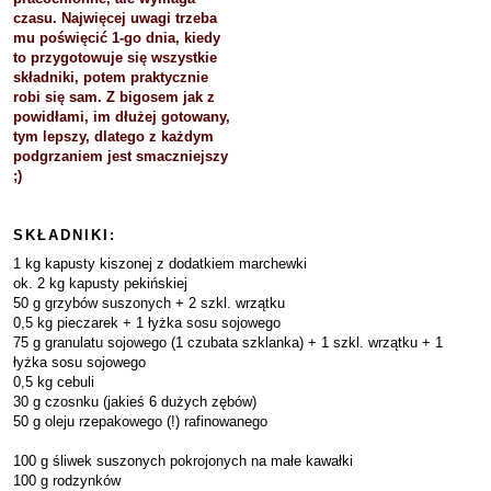
czasu. Najwięcej uwagi trzeba
mu poświęcić 1-go dnia, kiedy
to przygotowuje się wszystkie
składniki, potem praktycznie
robi się sam. Z bigosem jak z
powidłami, im dłużej gotowany,
tym lepszy, dlatego z każdym
podgrzaniem jest smaczniejszy
;)
SKŁADNIKI:
1 kg kapusty kiszonej z dodatkiem marchewki
ok. 2 kg kapusty pekińskiej
50 g grzybów suszonych + 2 szkl. wrzątku
0,5 kg pieczarek + 1 łyżka sosu sojowego
75 g granulatu sojowego (1 czubata szklanka) + 1 szkl. wrzątku + 1
łyżka sosu sojowego
0,5 kg cebuli
30 g czosnku (jakieś 6 dużych zębów)
50 g oleju rzepakowego (!) rafinowanego
100 g śliwek suszonych pokrojonych na małe kawałki
100 g rodzynków