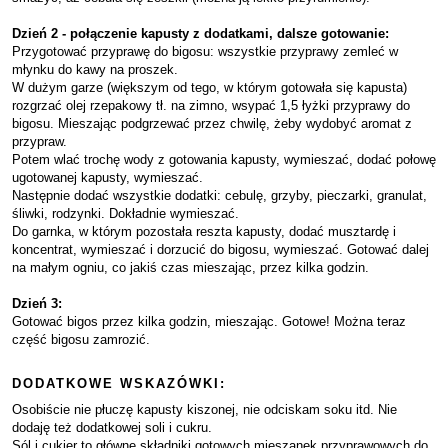
Dzień 2 - połączenie kapusty z dodatkami, dalsze gotowanie:
Przygotować przyprawę do bigosu: wszystkie przyprawy zemleć w
młynku do kawy na proszek.
W dużym garze (większym od tego, w którym gotowała się kapusta)
rozgrzać olej rzepakowy tł. na zimno, wsypać 1,5 łyżki przyprawy do
bigosu. Mieszając podgrzewać przez chwilę, żeby wydobyć aromat z
przypraw.
Potem wlać trochę wody z gotowania kapusty, wymieszać, dodać połowę
ugotowanej kapusty, wymieszać.
Następnie dodać wszystkie dodatki: cebulę, grzyby, pieczarki, granulat,
śliwki, rodzynki. Dokładnie wymieszać.
Do garnka, w którym pozostała reszta kapusty, dodać musztardę i
koncentrat, wymieszać i dorzucić do bigosu, wymieszać. Gotować dalej
na małym ogniu, co jakiś czas mieszając, przez kilka godzin.
Dzień 3:
Gotować bigos przez kilka godzin, mieszając. Gotowe! Można teraz
część bigosu zamrozić.
DODATKOWE WSKAZÓWKI:
Osobiście nie płuczę kapusty kiszonej, nie odciskam soku itd. Nie
dodaję też dodatkowej soli i cukru.
Sól i cukier to główne składniki gotowych mieszanek przyprawowych do