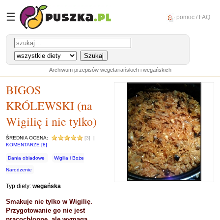
☰
pomoc / FAQ
Archiwum przepisów wegetariańskich i wegańskich
BIGOS
KRÓLEWSKI (na
Wigilię i nie tylko)
ŚREDNIA OCENA:
[3]
|
KOMENTARZE [8]
Dania obiadowe
Wigilia i Boże
Narodzenie
Typ diety:
wegańska
Smakuje nie tylko w Wigilię.
Przygotowanie go nie jest
pracochłonne, ale wymaga