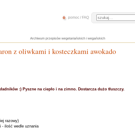
pomoc / FAQ
Archiwum przepisów wegetariańskich i wegańskich
karon z oliwkami i kosteczkami awokado
kładników :) Pyszne na ciepło i na zimno. Dostarcza dużo tłuszczy.
piej razowy)
i - ilość wedle uznania