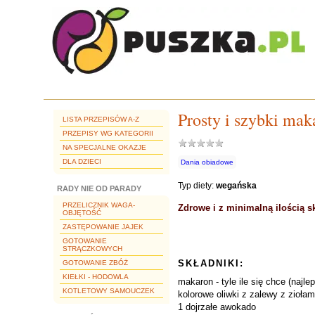
Prosty i szybki ma
LISTA PRZEPISÓW A-Z
PRZEPISY WG KATEGORII
NA SPECJALNE OKAZJE
DLA DZIECI
Dania obiadowe
Typ diety:
wegańska
RADY NIE OD PARADY
PRZELICZNIK WAGA-
Zdrowe i z minimalną ilością s
OBJĘTOŚĆ
ZASTĘPOWANIE JAJEK
GOTOWANIE
STRĄCZKOWYCH
SKŁADNIKI:
GOTOWANIE ZBÓŻ
KIEŁKI - HODOWLA
makaron - tyle ile się chce (najle
KOTLETOWY SAMOUCZEK
kolorowe oliwki z zalewy z ziołam
1 dojrzałe awokado