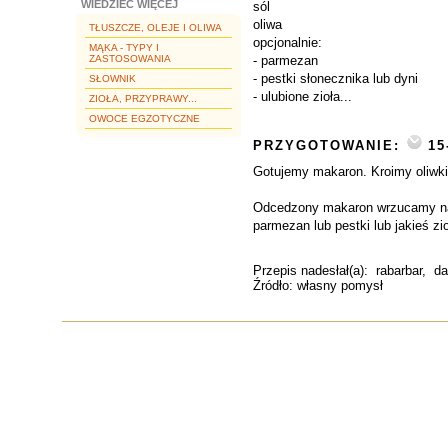
WIEDZIEĆ WIĘCEJ
sól
oliwa
TŁUSZCZE, OLEJE I OLIWA
opcjonalnie:
MĄKA - TYPY I
ZASTOSOWANIA
- parmezan
- pestki słonecznika lub dyni
SŁOWNIK
- ulubione zioła...
ZIOŁA, PRZYPRAWY...
OWOCE EGZOTYCZNE
PRZYGOTOWANIE:
15
Gotujemy makaron. Kroimy oliwki
Odcedzony makaron wrzucamy na t
parmezan lub pestki lub jakieś zi
Przepis nadesłał(a):
rabarbar
, da
Źródło: własny pomysł