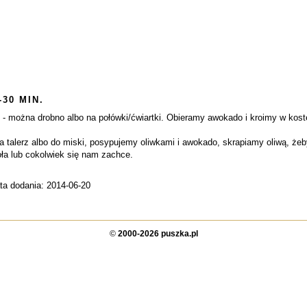
-30 MIN.
 - można drobno albo na połówki/ćwiartki. Obieramy awokado i kroimy w kos
alerz albo do miski, posypujemy oliwkami i awokado, skrapiamy oliwą, żeby 
oła lub cokolwiek się nam zachce.
ta dodania: 2014-06-20
©
2000-2026 puszka.pl