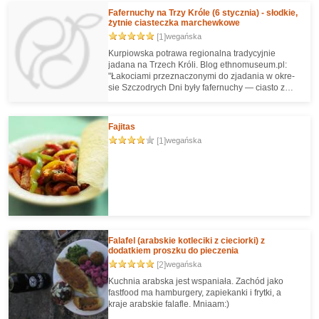
Fafernuchy na Trzy Króle (6 stycznia) - słodkie,
żytnie ciasteczka marchewkowe
[1]
wegańska
Kurpiowska potrawa regionalna tradycyjnie
jadana na Trzech Króli. Blog ethnomuseum.pl:
"Łako­ciami prze­zna­czo­nymi do zja­da­nia w okre­
sie Szczo­drych Dni były fafer­nu­chy — cia­sto z
dodat­kiem miodu, pie­przu i tar­tej mar­chwi (także
buraka cukro­wego), o lekko pikant­nym smaku i
poma­rań­czo­wej barwie."
Fajitas
[1]
wegańska
Falafel (arabskie kotleciki z cieciorki) z
dodatkiem proszku do pieczenia
[2]
wegańska
Kuchnia arabska jest wspaniała. Zachód jako
fastfood ma hamburgery, zapiekanki i frytki, a
kraje arabskie falafle. Mniaam:)