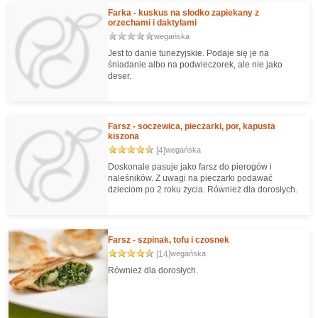
Farka - kuskus na słodko zapiekany z
orzechami i daktylami
wegańska
Jest to danie tunezyjskie. Podaje się je na
śniadanie albo na podwieczorek, ale nie jako
deser.
Farsz - soczewica, pieczarki, por, kapusta
kiszona
[4]
wegańska
Doskonale pasuje jako farsz do pierogów i
naleśników. Z uwagi na pieczarki podawać
dzieciom po 2 roku życia. Również dla dorosłych.
Farsz - szpinak, tofu i czosnek
[14]
wegańska
Również dla dorosłych.