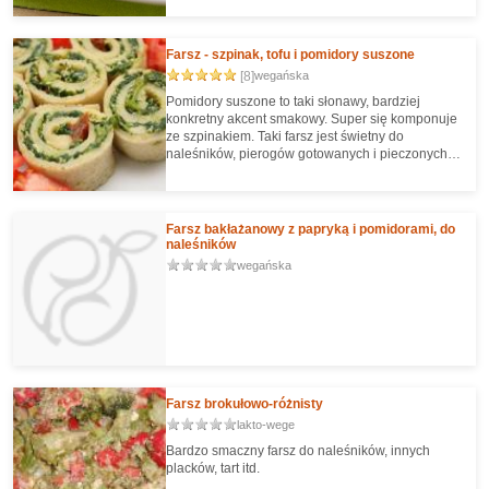
Farsz - szpinak, tofu i pomidory suszone
[8]
wegańska
Pomidory suszone to taki słonawy, bardziej
konkretny akcent smakowy. Super się komponuje
ze szpinakiem. Taki farsz jest świetny do
naleśników, pierogów gotowanych i pieczonych
(np. calzone), ale też do tarty, lazanii czy
cannelloni (też makaron, takie grube rurki do
nadziewania właśnie).
Farsz bakłażanowy z papryką i pomidorami, do
naleśników
wegańska
Farsz brokułowo-różnisty
lakto-wege
Bardzo smaczny farsz do naleśników, innych
placków, tart itd.