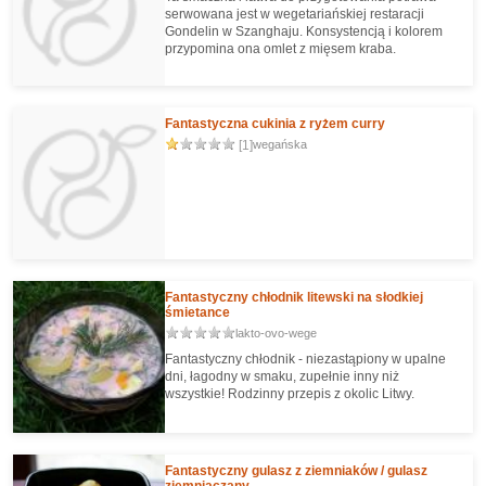
serwowana jest w wegetariańskiej restaracji
Gondelin w Szanghaju. Konsystencją i kolorem
przypomina ona omlet z mięsem kraba.
Fantastyczna cukinia z ryżem curry
[1]
wegańska
Fantastyczny chłodnik litewski na słodkiej
śmietance
lakto-ovo-wege
Fantastyczny chłodnik - niezastąpiony w upalne
dni, łagodny w smaku, zupełnie inny niż
wszystkie! Rodzinny przepis z okolic Litwy.
Fantastyczny gulasz z ziemniaków / gulasz
ziemniaczany