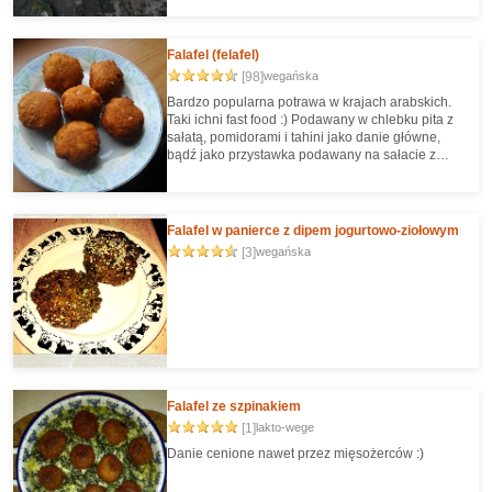
Falafel (felafel)
[98]
wegańska
Bardzo popularna potrawa w krajach arabskich.
Taki ichni fast food :) Podawany w chlebku pita z
sałatą, pomidorami i tahini jako danie główne,
bądź jako przystawka podawany na sałacie z
hummusem i tahini. W Egipcie doczekał się nawet
"zaszczytu" podawania w tamtejszych
McDonald'sach jako... McFalafel :) Niemniej
wykonanie jest super proste, smak genialny i
Falafel w panierce z dipem jogurtowo-ziołowym
naprawdę warto włączyć falafela w swoje menu -
[3]
wegańska
czy to podanego w formie kebebu z surówkami,
czy też włożonego w bułkę hamburgera.
Falafel ze szpinakiem
[1]
lakto-wege
Danie cenione nawet przez mięsożerców :)