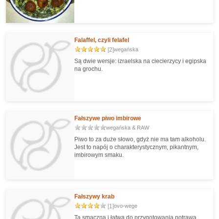
Falaffel, czyli felafel
[2]
wegańska
Są dwie wersje: izraelska na ciecierzycy i egipska
na grochu.
Fałszywe piwo imbirowe
wegańska & RAW
Piwo to za duże słowo, gdyż nie ma tam alkoholu.
Jest to napój o charakterystycznym, pikantnym,
imbirowym smaku.
Fałszywy krab
[1]
ovo-wege
Ta smaczna i łatwa do przygotowania potrawa