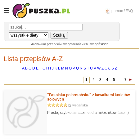
☰
pomoc / FAQ
Archiwum przepisów wegetariańskich i wegańskich
Lista przepisów A-Z
A
B
C
D
E
F
G
H
I
J
K
L
M
N
O
P
Q
R
S
T
U
V
W
Z
Ć
Ł
Ś
Ż
1
2
3
4
5
…
7
"Fasolaka po bretońsku" z kawałkami kotletów
sojowych
[2]
wegańska
Prosto, szybko, smacznie, dla miłośników fasoli;)