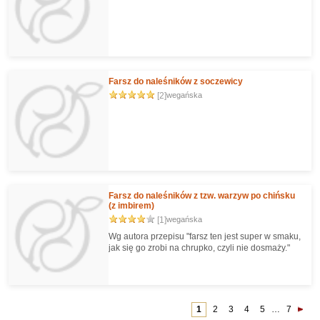
Farsz do naleśników z soczewicy
[2]
wegańska
Farsz do naleśników z tzw. warzyw po chińsku
(z imbirem)
[1]
wegańska
Wg autora przepisu "farsz ten jest super w smaku,
jak się go zrobi na chrupko, czyli nie dosmaży."
1
2
3
4
5
…
7