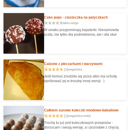
Cake pops - ciasteczka na patyczkach
lakto-wege
W smaku przypominają bajaderki. Niesamowita
uczta, nie tylko dla podniebienia, ale i dla oka!
Calzone z pieczarkami i warzywami
[3]
wegańska
Jeśli komuś znudziła się pizza albo ma ochotę
spróbować jej w troszkę innej wersji : )
Całkiem surowe kuleczki miodowo-bakaliowe
[2]
wegańska+miód
Trochę tu już jest kuleczkowych przepisów -
dorzucam i swoją wersję, a i pozostałe z chęcią