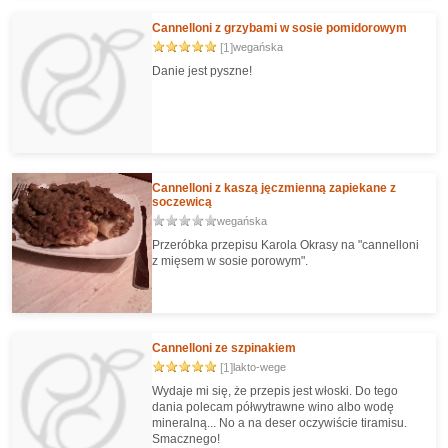
Cannelloni z grzybami w sosie pomidorowym
[1]
wegańska
Danie jest pyszne!
Cannelloni z kaszą jęczmienną zapiekane z
soczewicą
wegańska
Przeróbka przepisu Karola Okrasy na "cannelloni
z mięsem w sosie porowym".
Cannelloni ze szpinakiem
[1]
lakto-wege
Wydaje mi się, że przepis jest włoski. Do tego
dania polecam półwytrawne wino albo wodę
mineralną... No a na deser oczywiście tiramisu.
Smacznego!