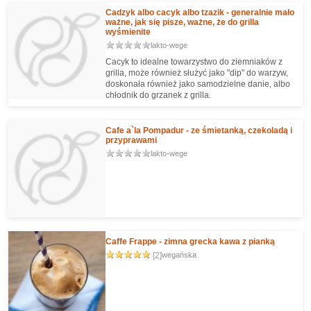
Cadzyk albo cacyk albo tzazik - generalnie mało
ważne, jak się pisze, ważne, że do grilla
wyśmienite
lakto-wege
Cacyk to idealne towarzystwo do ziemniaków z
grilla, może również służyć jako "dip" do warzyw,
doskonała również jako samodzielne danie, albo
chłodnik do grzanek z grilla.
Cafe a`la Pompadur - ze śmietanką, czekoladą i
przyprawami
lakto-wege
Caffe Frappe - zimna grecka kawa z pianką
[2]
wegańska