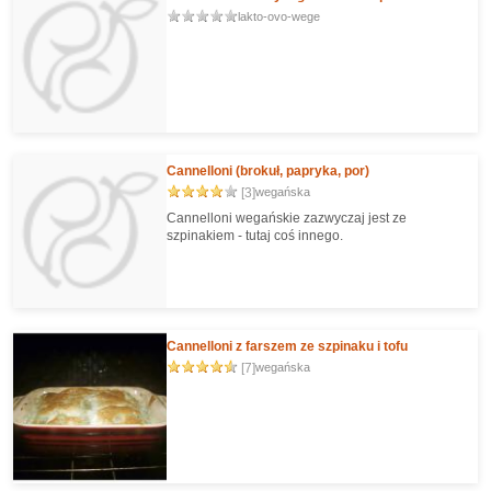
lakto-ovo-wege
Cannelloni (brokuł, papryka, por)
[3]
wegańska
Cannelloni wegańskie zazwyczaj jest ze
szpinakiem - tutaj coś innego.
Cannelloni z farszem ze szpinaku i tofu
[7]
wegańska