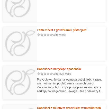
camembert z gruszkami i pistacjami
lakto-wege
Canellones na tysiąc sposobów
lakto-ovo-wege
Przygotowanie dania wymaga dużej ilości czasu,
ale można nim podbić serca naszych gości.
Zwłaszcza tych, którzy z powątpiewaniem i kpiną
zerkają na wegetarian. Uwaga! Raz podawszy tę
pracochłonną potrawę, możecie być niemal
pewni, że będziecie musieli ją serwować już
regularnie. ;-)
Canelloni z zielonym groszkiem w pomidorach