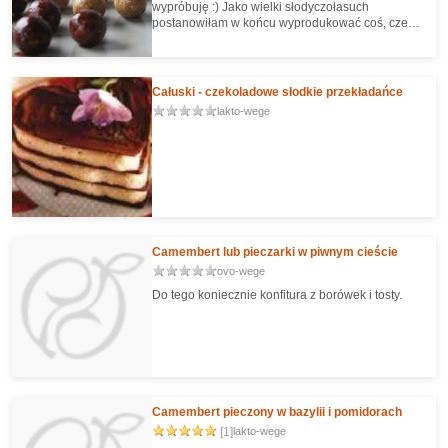
wypróbuję :) Jako wielki słodyczołasuch
postanowiłam w końcu wyprodukować coś, czego
skład nie będzie mi obcy - oto moje małe "hand
made".
Całuski - czekoladowe słodkie przekładańce
lakto-wege
Camembert lub pieczarki w piwnym cieście
ovo-wege
Do tego koniecznie konfitura z borówek i tosty.
Camembert pieczony w bazylii i pomidorach
[1]
lakto-wege