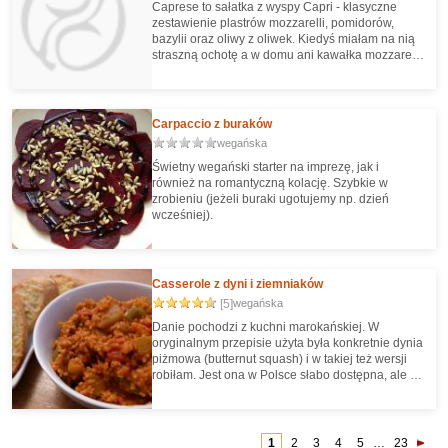
Caprese to sałatka z wyspy Capri - klasyczne
zestawienie plastrów mozzarelli, pomidorów,
bazylii oraz oliwy z oliwek. Kiedyś miałam na nią
straszną ochotę a w domu ani kawałka mozzarelli
ani świeżej bazylii - za to mnóstwo młodych
ugotowanych ziemniaczków, które zostały z
obiadu. I tak powstała moja dość wolna
interpretacja Caprese :-)
Carpaccio z buraków
wegańska
Świetny wegański starter na imprezę, jak i
również na romantyczną kolację. Szybkie w
zrobieniu (jeżeli buraki ugotujemy np. dzień
wcześniej).
Casserole z dyni i ziemniaków
[5]
wegańska
Danie pochodzi z kuchni marokańskiej. W
oryginalnym przepisie użyta była konkretnie dynia
piżmowa (butternut squash) i w takiej też wersji
robiłam. Jest ona w Polsce słabo dostępna, ale z
powodzeniem można ją zastąpić zwykłą dynią.
313 kcal na porcję.
1
2
3
4
5
…
23