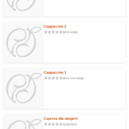
Cappuccino 2
lakto-wege
Cappuccino 3
lakto-ovo-wege
Caprese dla ubogich
wegańska