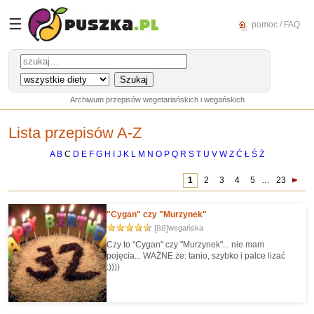
☰
pomoc / FAQ
Archiwum przepisów wegetariańskich i wegańskich
Lista przepisów A-Z
A
B
C
D
E
F
G
H
I
J
K
L
M
N
O
P
Q
R
S
T
U
V
W
Z
Ć
Ł
Ś
Ż
1
2
3
4
5
…
23
"Cygan" czy "Murzynek"
[88]
wegańska
Czy to "Cygan" czy "Murzynek"... nie mam
pojęcia... WAŻNE że: tanio, szybko i palce lizać
:))))