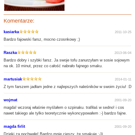
Komentarze:
kasiarka
2011-10-25
Bardzo fajowski farsz, mocno czosnkowy ;)
Raszka
2013-06-04
Bardzo dobry i szybki farsz. Ja swoje tofu zanurzyłam w sosie sojowym
na ok. 10 minut, przez co całość nabrało fajnego smaku.
martusiak
2014-01-11
Z tym farszem jadłam jedne z najlepszych naleśników w swoim życiu! :D
wojmat
2001-09-20
magda! wczoraj właśnie myślałem o szpinaku. trafiłaś w sedno! i cos
nawet takiego ale tylko teoretycznie wykoncypowałem :-) bardzo fajne.
magda firlit
2001-09-20
Dzięki za pochwałę! Bardzo mnie cieszy, że smakuje :-))