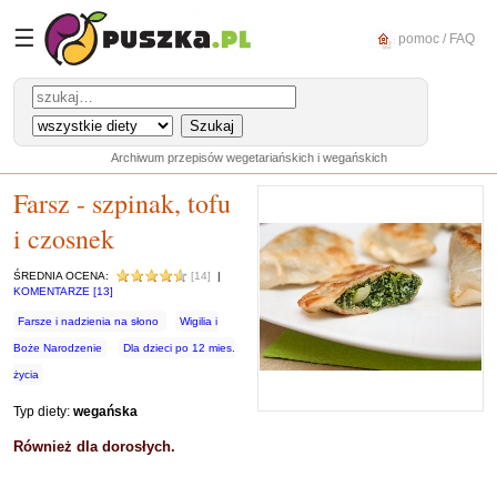
☰
pomoc / FAQ
Archiwum przepisów wegetariańskich i wegańskich
Farsz - szpinak, tofu
i czosnek
ŚREDNIA OCENA:
[14]
|
KOMENTARZE [13]
Farsze i nadzienia na słono
Wigilia i
Boże Narodzenie
Dla dzieci po 12 mies.
życia
Typ diety:
wegańska
Również dla dorosłych.