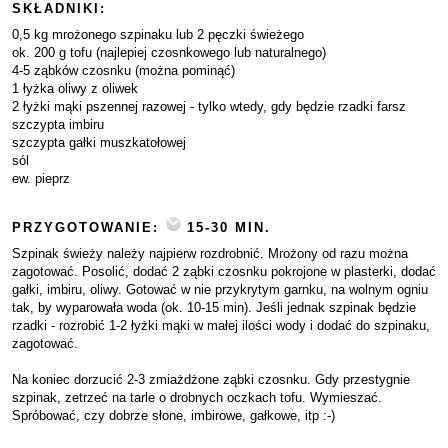
SKŁADNIKI:
0,5 kg mrożonego szpinaku lub 2 pęczki świeżego
ok. 200 g tofu (najlepiej czosnkowego lub naturalnego)
4-5 ząbków czosnku (można pominąć)
1 łyżka oliwy z oliwek
2 łyżki mąki pszennej razowej - tylko wtedy, gdy będzie rzadki farsz
szczypta imbiru
szczypta gałki muszkatołowej
sól
ew. pieprz
PRZYGOTOWANIE:
15-30 MIN.
Szpinak świeży należy najpierw rozdrobnić. Mrożony od razu można
zagotować. Posolić, dodać 2 ząbki czosnku pokrojone w plasterki, dodać
gałki, imbiru, oliwy. Gotować w nie przykrytym garnku, na wolnym ogniu
tak, by wyparowała woda (ok. 10-15 min). Jeśli jednak szpinak będzie
rzadki - rozrobić 1-2 łyżki mąki w małej ilości wody i dodać do szpinaku,
zagotować.
Na koniec dorzucić 2-3 zmiażdżone ząbki czosnku. Gdy przestygnie
szpinak, zetrzeć na tarle o drobnych oczkach tofu. Wymieszać.
Spróbować, czy dobrze słone, imbirowe, gałkowe, itp :-)