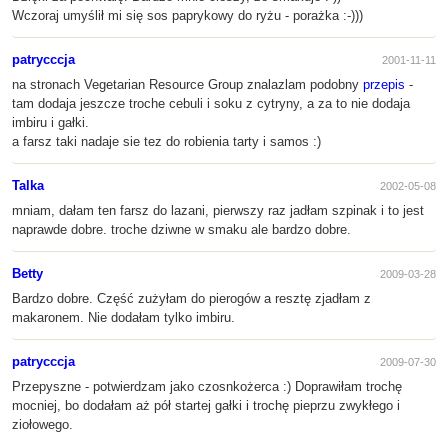
Wczoraj umyślił mi się sos paprykowy do ryżu - porażka :-)))
patrycccja
2001-11-11
na stronach Vegetarian Resource Group znalazlam podobny
przepis
-
tam dodaja jeszcze troche cebuli i soku z cytryny, a za to nie dodaja
imbiru i gałki.
a farsz taki nadaje sie tez do robienia tarty i samos :)
Talka
2002-05-08
mniam, dałam ten farsz do lazani, pierwszy raz jadłam szpinak i to jest
naprawde dobre. troche dziwne w smaku ale bardzo dobre.
Betty
2009-03-28
Bardzo dobre. Część zużyłam do pierogów a resztę zjadłam z
makaronem. Nie dodałam tylko imbiru.
patrycccja
2009-07-30
Przepyszne - potwierdzam jako czosnkożerca :) Doprawiłam trochę
mocniej, bo dodałam aż pół startej gałki i trochę pieprzu zwykłego i
ziołowego.