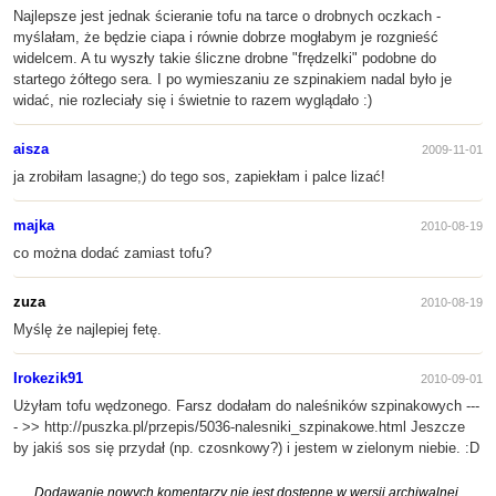
Najlepsze jest jednak ścieranie tofu na tarce o drobnych oczkach -
myślałam, że będzie ciapa i równie dobrze mogłabym je rozgnieść
widelcem. A tu wyszły takie śliczne drobne "frędzelki" podobne do
startego żółtego sera. I po wymieszaniu ze szpinakiem nadal było je
widać, nie rozleciały się i świetnie to razem wyglądało :)
aisza
2009-11-01
ja zrobiłam lasagne;) do tego sos, zapiekłam i palce lizać!
majka
2010-08-19
co można dodać zamiast tofu?
zuza
2010-08-19
Myślę że najlepiej fetę.
Irokezik91
2010-09-01
Użyłam tofu wędzonego. Farsz dodałam do naleśników szpinakowych ---
- >> http://puszka.pl/przepis/5036-nalesniki_szpinakowe.html Jeszcze
by jakiś sos się przydał (np. czosnkowy?) i jestem w zielonym niebie. :D
Dodawanie nowych komentarzy nie jest dostępne w wersji archiwalnej.