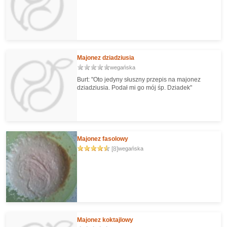
Majonez dziadziusia
wegańska
Burt: "Oto jedyny słuszny przepis na majonez
dziadziusia. Podał mi go mój śp. Dziadek"
Majonez fasolowy
[8]
wegańska
Majonez koktajlowy