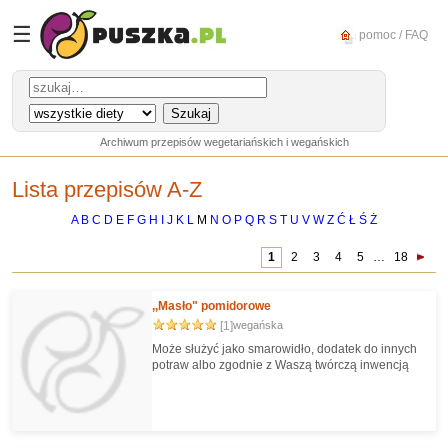
☰
pomoc / FAQ
Archiwum przepisów wegetariańskich i wegańskich
Lista przepisów A-Z
A
B
C
D
E
F
G
H
I
J
K
L
M
N
O
P
Q
R
S
T
U
V
W
Z
Ć
Ł
Ś
Ż
1
2
3
4
5
…
18
,,Masło" pomidorowe
[1]
wegańska
Może służyć jako smarowidło, dodatek do innych
potraw albo zgodnie z Waszą twórczą inwencją