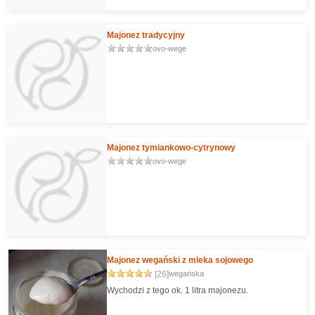
Majonez tradycyjny
ovo-wege
Majonez tymiankowo-cytrynowy
ovo-wege
Majonez wegański z mleka sojowego
[26]
wegańska
Wychodzi z tego ok. 1 litra majonezu.