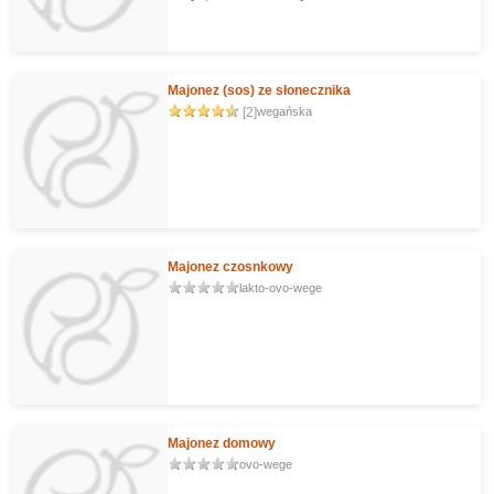
Majonez (sos) ze słonecznika
[2]
wegańska
Majonez czosnkowy
lakto-ovo-wege
Majonez domowy
ovo-wege