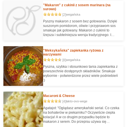
"Makaron" z cukinii z sosem marinara (na
surowo)
[2]
wegańska
Pyszny makaron z sosem bez gotowania. Dzięki
suszonym pomidorom, oliwie i przyprawom sos
smakuje jak gotowany. Makaron z cukinii to
lżejsza i subtelniejsza wersja tradycyjnego. I
znacznie prostsza w przygotowaniu!
"Meksykańska" zapiekanka ryżowa z
warzywami
[8]
wegańska
Pyszna, szybka i stosunkowo tania zapiekanka z
powszechnie dostępnych składników. Smakuje
wybornie - potwierdzone przez wiele podniebień
:)
Macaroni & Cheese
[4]
lakto-ovo-wege
Agatajot: "Oglądasz amerykański serial. Co czeka
na bohaterów w piekarniku? Oczywiście ciepła
kolacja! A w co drugim przypadku będzie to
makaron z serem. Do przepisu używa się
tradycyjnie makaronu 'kolanek', tak zrobiłam i ja.