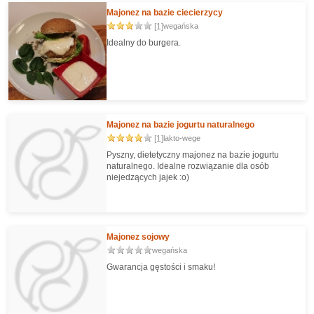
Majonez na bazie ciecierzycy
[1]
wegańska
Idealny do burgera.
Majonez na bazie jogurtu naturalnego
[1]
lakto-wege
Pyszny, dietetyczny majonez na bazie jogurtu
naturalnego. Idealne rozwiązanie dla osób
niejedzących jajek :o)
Majonez sojowy
wegańska
Gwarancja gęstości i smaku!