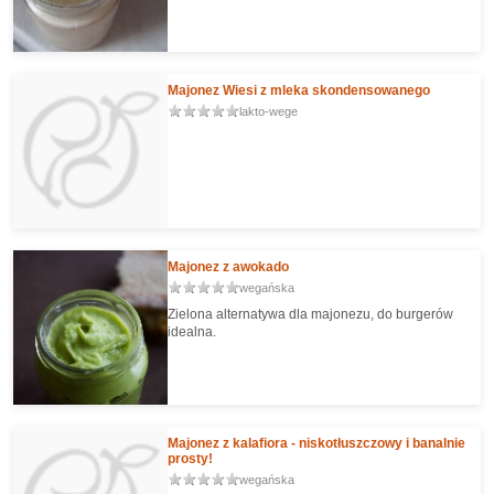
Majonez Wiesi z mleka skondensowanego
lakto-wege
Majonez z awokado
wegańska
Zielona alternatywa dla majonezu, do burgerów
idealna.
Majonez z kalafiora - niskotłuszczowy i banalnie
prosty!
wegańska