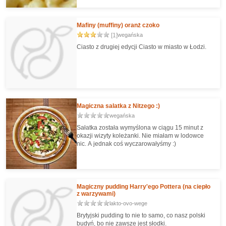
Do nich kremowy, serowy sos, z przypieczoną na
brązowo warstwą na wierzchu. Klasyczne włosko-
amerykańskie połączenie prostych składników, z
Mafiny (muffiny) oranż czoko
gwarancją świetnego efektu końcowego!"
[1]
wegańska
Ciasto z drugiej edycji Ciasto w miasto w Łodzi.
Magiczna salatka z Nitzego :)
wegańska
Sałatka została wymyślona w ciągu 15 minut z
okazji wizyty koleżanki. Nie miałam w lodowce
nic. A jednak coś wyczarowałyśmy :)
Magiczny pudding Harry'ego Pottera (na ciepło
z warzywami)
lakto-ovo-wege
Brytyjski pudding to nie to samo, co nasz polski
budyń, bo nie zawsze jest słodki.