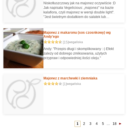
Niskotłuszczowy jak na majonez oczywiście :D
Jak napisała Vegelicious: „majonez” na bazie
kalafiora, czyli majonez w wersji double light".
"Jest świetnym dodatkiem do sałatek lub
kanapek" - to też potwierdzam :)
Majonez z makaronu (sos czosnkowy) wg
Andy'ego
[15]
wegańska
Andy: "Przepis długi i skomplikowany :-) Efekt
zależy od dobrego zmiksowania, użytych
przypraw i odpowiedniej ilości oleju."
Majonez z marchewki i ziemniaka
[1]
wegańska
1
2
3
4
5
…
18