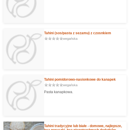
Tahini (sos/pasta z sezamu) z czosnkiem
wegańska
Tahini pomidorowo-nasionkowe do kanapek
wegańska
Pasta kanapkowa.
Tahini tradycyjne lub białe - domowe, najlepsze,
bez goryczki, bez niepotrzebnych dodatków