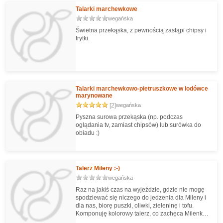
Talarki marchewkowe
wegańska
Świetna przekąska, z pewnością zastąpi chipsy i
frytki.
Talarki marchewkowo-pietruszkowe w lodówce
marynowane
[2]
wegańska
Pyszna surowa przekąska (np. podczas
oglądania tv, zamiast chipsów) lub surówka do
obiadu :)
Talerz Mileny :-)
wegańska
Raz na jakiś czas na wyjeździe, gdzie nie mogę
spodziewać się niczego do jedzenia dla Mileny i
dla nas, biorę puszki, oliwki, zieleninę i tofu.
Komponuję kolorowy talerz, co zachęca Milenkę
do jedzenia. Milena jest fanką kiełków rzodkiewki