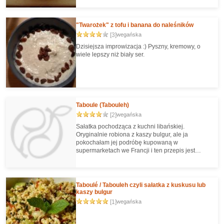
"Twarożek" z tofu i banana do naleśników
[3]
wegańska
Dzisiejsza improwizacja :) Pyszny, kremowy, o
wiele lepszy niż biały ser.
Taboule (Tabouleh)
[2]
wegańska
Sałatka pochodząca z kuchni libańskiej.
Oryginalnie robiona z kaszy bulgur, ale ja
pokochałam jej podróbę kupowaną w
supermarketach we Francji i ten przepis jest
najbardziej zbliżony do tego ideału;) Idealna do
zabrania na lunch do pracy - sycąca i... raczej
bezwonna:)
Taboulé / Tabouleh czyli sałatka z kuskusu lub
kaszy bulgur
[1]
wegańska