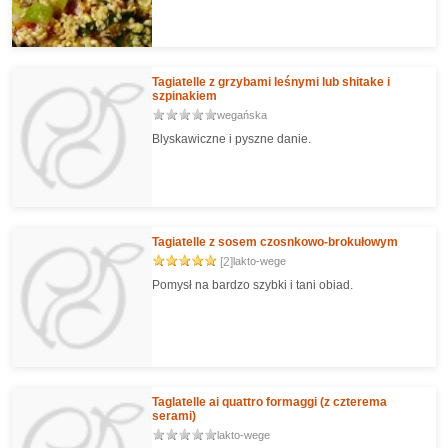
Tagiatelle z grzybami leśnymi lub shitake i
szpinakiem
wegańska
Blyskawiczne i pyszne danie.
Tagiatelle z sosem czosnkowo-brokułowym
[2]
lakto-wege
Pomysł na bardzo szybki i tani obiad.
Taglatelle ai quattro formaggi (z czterema
serami)
lakto-wege