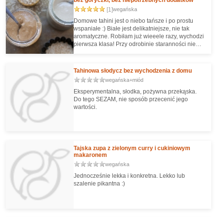
[1]
wegańska
Domowe tahini jest o niebo tańsze i po prostu
wspaniałe :) Białe jest delikatniejsze, nie tak
aromatyczne. Robiłam już wieeele razy, wychodzi
pierwsza klasa! Przy odrobinie staranności nie
pojawia się też gorzki smak, na co skarżą się
niektórzy. No i oczywiście tak samo jak w
przypadku masła orzechowego nie dodajemy
Tahinowa słodycz bez wychodzenia z domu
żadnego oleju - bo po kiego! Wcale nie mieli się
wegańska+miód
łatwiej ani znacząco szybciej. Zysk czasowy jest
minimalny, a dodatkowe puste kalorie lecą. Więc
Eksperymentalna, słodka, pożywna przekąska.
olewamy olej :)
Do tego SEZAM, nie sposób przecenić jego
wartości.
Tajska zupa z zielonym curry i cukiniowym
makaronem
wegańska
Jednocześnie lekka i konkretna. Lekko lub
szalenie pikantna :)