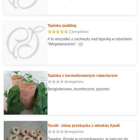
Tapioka pudding
[1]
wegańska
A to wszystko z zachwytu nad tapioką w lubelskim
"Wegetarianinie" :-)))
Tapioka z karmelizowanym rabarbarem
wegańska
Bezglutenowe, bezmleczne, pyszne!
Taralli - słona przekąska z włoskiej Apulii
wegańska
Świetne. Proste w przygotowaniu, w sam raz do