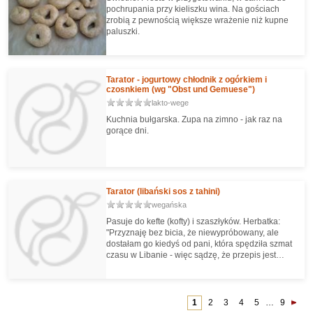
pochrupania przy kieliszku wina. Na gościach
zrobią z pewnością większe wrażenie niż kupne
paluszki.
Tarator - jogurtowy chłodnik z ogórkiem i
czosnkiem (wg "Obst und Gemuese")
lakto-wege
Kuchnia bułgarska. Zupa na zimno - jak raz na
gorące dni.
Tarator (libański sos z tahini)
wegańska
Pasuje do kefte (kofty) i szaszłyków. Herbatka:
"Przyznaję bez bicia, że niewypróbowany, ale
dostałam go kiedyś od pani, która spędziła szmat
czasu w Libanie - więc sądzę, że przepis jest
wiarygodny."
1
2
3
4
5
…
9