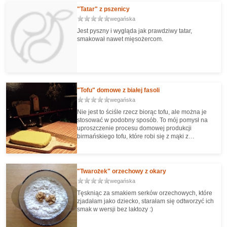
"Tatar" z pszenicy
wegańska
Jest pyszny i wygląda jak prawdziwy tatar,
smakował nawet mięsożercom.
"Tofu" domowe z białej fasoli
wegańska
Nie jest to ściśle rzecz biorąc tofu, ale można je
stosować w podobny sposób. To mój pomysł na
uproszczenie procesu domowej produkcji
birmańskiego tofu, które robi się z mąki z
ciecierzycy. Pysznie smakuje na kanapkach
pokrojone w plastry, albo usmażone w formie
obtoczonych w otrębach kotlecików.
"Twarożek" orzechowy z okary
wegańska
Tęskniąc za smakiem serków orzechowych, które
zjadałam jako dziecko, starałam się odtworzyć ich
smak w wersji bez laktozy :)