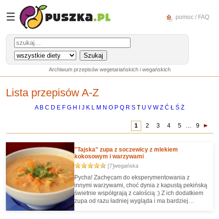
☰
pomoc / FAQ
Archiwum przepisów wegetariańskich i wegańskich
Lista przepisów A-Z
A
B
C
D
E
F
G
H
I
J
K
L
M
N
O
P
Q
R
S
T
U
V
W
Z
Ć
Ł
Ś
Ż
1
2
3
4
5
…
9
"Tajska" zupa z soczewicy z mlekiem
kokosowym i warzywami
[7]
wegańska
Pycha! Zachęcam do eksperymentowania z
innymi warzywami, choć dynia z kapustą pekińską
świetnie współgrają z całością :) Z ich dodatkiem
zupa od razu ładniej wygląda i ma bardziej
urozmaiconą fakturę.