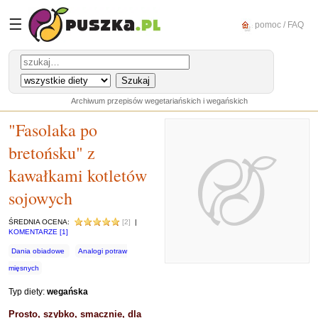
☰
pomoc / FAQ
Archiwum przepisów wegetariańskich i wegańskich
"Fasolaka po
bretońsku" z
kawałkami kotletów
sojowych
ŚREDNIA OCENA:
[2]
|
KOMENTARZE [1]
Dania obiadowe
Analogi potraw
mięsnych
Typ diety:
wegańska
Prosto, szybko, smacznie, dla