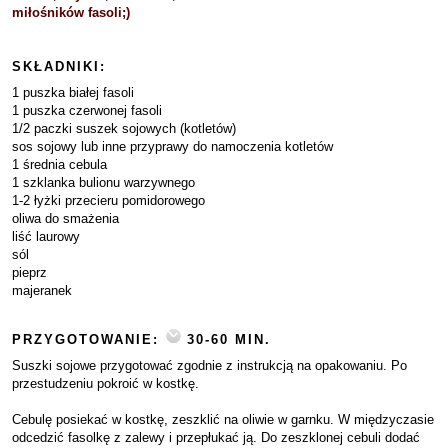
miłośników fasoli;)
SKŁADNIKI:
1 puszka białej fasoli
1 puszka czerwonej fasoli
1/2 paczki suszek sojowych (kotletów)
sos sojowy lub inne przyprawy do namoczenia kotletów
1 średnia cebula
1 szklanka bulionu warzywnego
1-2 łyżki przecieru pomidorowego
oliwa do smażenia
liść laurowy
sól
pieprz
majeranek
PRZYGOTOWANIE:
30-60 MIN.
Suszki sojowe przygotować zgodnie z instrukcją na opakowaniu. Po
przestudzeniu pokroić w kostkę.
Cebulę posiekać w kostkę, zeszklić na oliwie w garnku. W międzyczasie
odcedzić fasolkę z zalewy i przepłukać ją. Do zeszklonej cebuli dodać