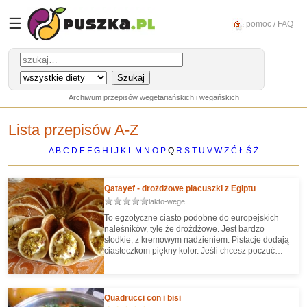
☰
pomoc / FAQ
Archiwum przepisów wegetariańskich i wegańskich
Lista przepisów A-Z
A
B
C
D
E
F
G
H
I
J
K
L
M
N
O
P
Q
R
S
T
U
V
W
Z
Ć
Ł
Ś
Ż
Qatayef - drożdżowe placuszki z Egiptu
lakto-wege
To egzotyczne ciasto podobne do europejskich
naleśników, tyle że drożdżowe. Jest bardzo
słodkie, z kremowym nadzieniem. Pistacje dodają
ciasteczkom piękny kolor. Jeśli chcesz poczuć
smak Egiptu w swoim domu koniecznie spróbuj
tego przepisu!
Quadrucci con i bisi