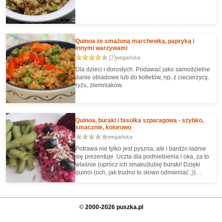
Quinoa ze smażoną marchewką, papryką i
innymi warzywami
[7]
wegańska
Dla dzieci i dorosłych. Podawać jako samodzielne
danie obiadowe lub do kotletów, np. z ciecierzycy,
ryżu, ziemniaków.
Quinoa, buraki i fasolka szparagowa - szybko,
smacznie, kolorowo
wegańska
Potrawa nie tylko jest pyszna, ale i bardzo ładnie
się prezentuje. Uczta dla podniebienia i oka, za to
właśnie (oprócz ich smaku)lubię buraki! Dzięki
quinoi (och, jak trudno to słowo odmieniać ;))
zyskuje także na wartości w kontekście
odżywczym.
©
2000-2026 puszka.pl