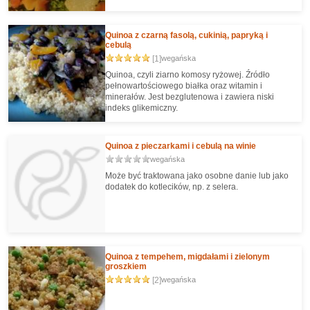
Quinoa z czarną fasolą, cukinią, papryką i
cebulą
[1]
wegańska
Quinoa, czyli ziarno komosy ryżowej. Źródło
pełnowartościowego białka oraz witamin i
minerałów. Jest bezglutenowa i zawiera niski
indeks glikemiczny.
Quinoa z pieczarkami i cebulą na winie
wegańska
Może być traktowana jako osobne danie lub jako
dodatek do kotlecików, np. z selera.
Quinoa z tempehem, migdałami i zielonym
groszkiem
[2]
wegańska