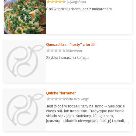
[4]
wegańska
Coś w rodzaju risotta, acz z makaronem.
Quesadillas - "tosty" z tortilli
lakto-wege
Szybka i smaczna kolacja.
Quiche "lorraine"
lakto-ovo-wege
Jest to coś w rodzaju tarty na słono -- niesłodkie
ciasto pół- lub francuskie. Tradycyjne nadzienie
składa się z jajek, śmietany, żółtego sera,
[canzura - składnik niewegetariański ;p] i cebuli,
jest to tzw. quiche lorraine, czyli quiche po
lotaryńsku. Istnieje też masa wariacji: z
pomidorami, szpinakiem, grzybami..