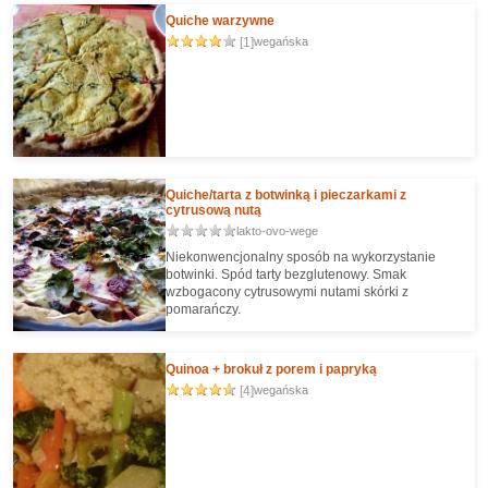
Quiche warzywne
[1]
wegańska
Quiche/tarta z botwinką i pieczarkami z
cytrusową nutą
lakto-ovo-wege
Niekonwencjonalny sposób na wykorzystanie
botwinki. Spód tarty bezglutenowy. Smak
wzbogacony cytrusowymi nutami skórki z
pomarańczy.
Quinoa + brokuł z porem i papryką
[4]
wegańska