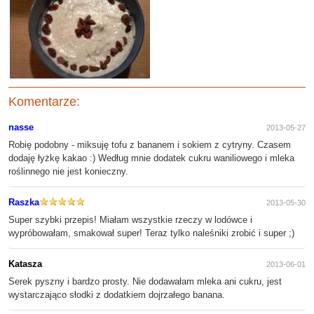
Komentarze:
nasse
2013-05-27
Robię podobny - miksuję tofu z bananem i sokiem z cytryny. Czasem
dodaję łyżkę kakao :) Według mnie dodatek cukru waniliowego i mleka
roślinnego nie jest konieczny.
Raszka
2013-05-30
Super szybki przepis! Miałam wszystkie rzeczy w lodówce i
wypróbowałam, smakował super! Teraz tylko naleśniki zrobić i super ;)
Katasza
2013-06-01
Serek pyszny i bardzo prosty. Nie dodawałam mleka ani cukru, jest
wystarczająco słodki z dodatkiem dojrzałego banana.