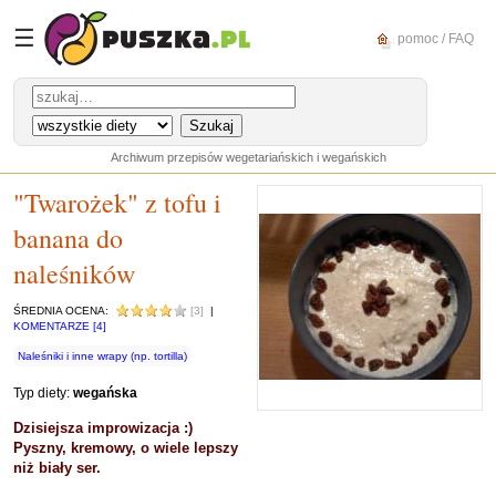
☰
pomoc / FAQ
Archiwum przepisów wegetariańskich i wegańskich
"Twarożek" z tofu i
banana do
naleśników
ŚREDNIA OCENA:
[3]
|
KOMENTARZE [4]
Naleśniki i inne wrapy (np. tortilla)
Typ diety:
wegańska
Dzisiejsza improwizacja :)
Pyszny, kremowy, o wiele lepszy
niż biały ser.