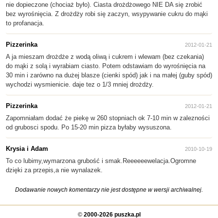
nie dopieczone (chociaż było). Ciasta drożdżowego NIE DA się zrobić
bez wyrośnięcia. Z drożdży robi się zaczyn, wsypywanie cukru do mąki
to profanacja.
Pizzerinka
2012-01-21
A ja mieszam drożdże z wodą oliwą i cukrem i wlewam (bez czekania)
do mąki z solą i wyrabiam ciasto. Potem odstawiam do wyrośnięcia na
30 min i zarówno na dużej blasze (cienki spód) jak i na małej (guby spód)
wychodzi wysmienicie. daje tez o 1/3 mniej drożdży.
Pizzerinka
2012-01-21
Zapomniałam dodać że piekę w 260 stopniach ok 7-10 min w zalezności
od grubosci spodu. Po 15-20 min pizza byłaby wysuszona.
Krysia i Adam
2010-10-19
To co lubimy,wymarzona grubość i smak.Reeeeeewelacja.Ogromne
dzięki za przepis,a nie wynalazek.
Dodawanie nowych komentarzy nie jest dostępne w wersji archiwalnej.
©
2000-2026 puszka.pl