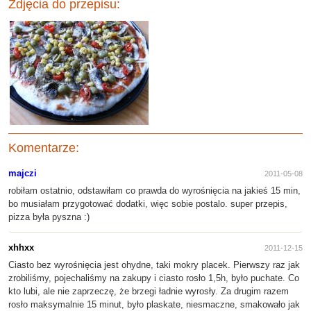
Zdjęcia do przepisu:
Komentarze:
majczi
2011-05-08
robiłam ostatnio, odstawiłam co prawda do wyrośnięcia na jakieś 15 min,
bo musiałam przygotować dodatki, więc sobie postalo. super przepis,
pizza była pyszna :)
xhhxx
2011-12-15
Ciasto bez wyrośnięcia jest ohydne, taki mokry placek. Pierwszy raz jak
zrobiliśmy, pojechaliśmy na zakupy i ciasto rosło 1,5h, było puchate. Co
kto lubi, ale nie zaprzeczę, że brzegi ładnie wyrosły. Za drugim razem
rosło maksymalnie 15 minut, było plaskate, niesmaczne, smakowało jak