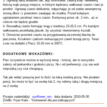
3. Ugniataj ręką składniki tak, aby uformować zwartą kulę. Niewielką
ilością mąki posyp miejsce, w którym będziesz wałkować ciasto i tam je
przełóż. Ugniataj ciasto delikatnie, odpychając je od siebie wewnętrzną
stroną dłoni i z powrotem zawijając do środka. Przed kolejnym
ugniataniem przekręć nieco ciasto. Kontynuuj przez ok. 2 min., aż w
cieście nie będzie grudek.
4. Rozwałkuj ciasto formując krąg o średnicy 23-25,5 cm. Po każdym
wałkowaniu przekładaj placek, by uzyskać równomierny kształt.
5. Ostrożnie przenieś ciasto na przygotowaną wcześniej blachę do
pieczenia. Kciukiem i palcem wskazującym zawiń brzegi pizzy. Teraz
czas na dodatki:) Piecz 15-20 min w 200°C.
DODATKOWE WSKAZÓWKI:
Piec oczywiście można w wyższej temp. i krócej, ale to wszystko
zależy od piekarnika i grubości pizzy. No i od preferencji, czy się woli
mięciutką czy ciut chrupiącą.
Tak jak widać powyżej jest to ilość na taką średnią pizzę. Nie pisałam
porcji, bo może to być na osobę lub 2, my robimy taką i drugą mniejszą
na 2 osoby.
Przepis nadesłał(a):
sunflower_ren
, data dodania: 2010-05-30
Źródło: Fryer Kate - "Gotowanie dla poczatkujących"