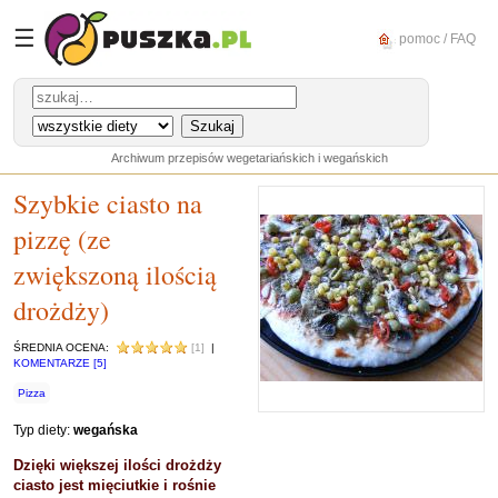
☰
pomoc / FAQ
Archiwum przepisów wegetariańskich i wegańskich
Szybkie ciasto na
pizzę (ze
zwiększoną ilością
drożdży)
ŚREDNIA OCENA:
[1]
|
KOMENTARZE [5]
Pizza
Typ diety:
wegańska
Dzięki większej ilości drożdży
ciasto jest mięciutkie i rośnie