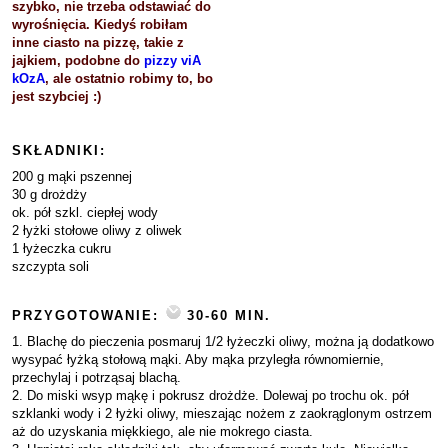
szybko, nie trzeba odstawiać do
wyrośnięcia. Kiedyś robiłam
inne ciasto na pizzę, takie z
jajkiem, podobne do
pizzy viA
kOzA
, ale ostatnio robimy to, bo
jest szybciej :)
SKŁADNIKI:
200 g mąki pszennej
30 g drożdży
ok. pół szkl. ciepłej wody
2 łyżki stołowe oliwy z oliwek
1 łyżeczka cukru
szczypta soli
PRZYGOTOWANIE:
30-60 MIN.
1. Blachę do pieczenia posmaruj 1/2 łyżeczki oliwy, można ją dodatkowo
wysypać łyżką stołową mąki. Aby mąka przyległa równomiernie,
przechylaj i potrząsaj blachą.
2. Do miski wsyp mąkę i pokrusz drożdże. Dolewaj po trochu ok. pół
szklanki wody i 2 łyżki oliwy, mieszając nożem z zaokrąglonym ostrzem
aż do uzyskania miękkiego, ale nie mokrego ciasta.