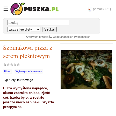
☰
pomoc / FAQ
Archiwum przepisów wegetariańskich i wegańskich
Szpinakowa pizza z
serem pleśniowym
Pizza
Wykorzystanie resztek
Typ diety:
lakto-wege
Pizza wymyślona naprędce,
akurat zabrakło chleba, zjeść
coś trzeba było, a zostało
jeszcze nieco szpinaku. Wyszła
przepyszna.