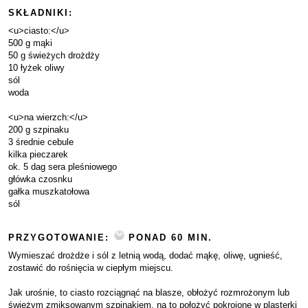
SKŁADNIKI:
<u>ciasto:</u>
500 g mąki
50 g świeżych drożdży
10 łyżek oliwy
sól
woda
<u>na wierzch:</u>
200 g szpinaku
3 średnie cebule
kilka pieczarek
ok. 5 dag sera pleśniowego
główka czosnku
gałka muszkatołowa
sól
PRZYGOTOWANIE:
PONAD 60 MIN.
Wymieszać drożdże i sól z letnią wodą, dodać mąkę, oliwę, ugnieść,
zostawić do rośnięcia w ciepłym miejscu.
Jak urośnie, to ciasto rozciągnąć na blasze, obłożyć rozmrożonym lub
świeżym zmiksowanym szpinakiem, na to położyć pokrojone w plasterki