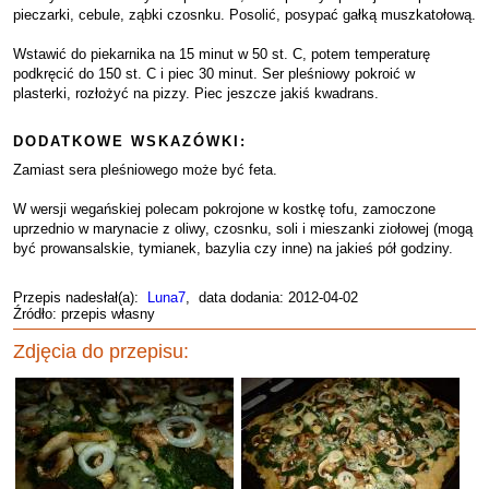
pieczarki, cebule, ząbki czosnku. Posolić, posypać gałką muszkatołową.
Wstawić do piekarnika na 15 minut w 50 st. C, potem temperaturę
podkręcić do 150 st. C i piec 30 minut. Ser pleśniowy pokroić w
plasterki, rozłożyć na pizzy. Piec jeszcze jakiś kwadrans.
DODATKOWE WSKAZÓWKI:
Zamiast sera pleśniowego może być feta.
W wersji wegańskiej polecam pokrojone w kostkę tofu, zamoczone
uprzednio w marynacie z oliwy, czosnku, soli i mieszanki ziołowej (mogą
być prowansalskie, tymianek, bazylia czy inne) na jakieś pół godziny.
Przepis nadesłał(a):
Luna7
, data dodania: 2012-04-02
Źródło: przepis własny
Zdjęcia do przepisu: