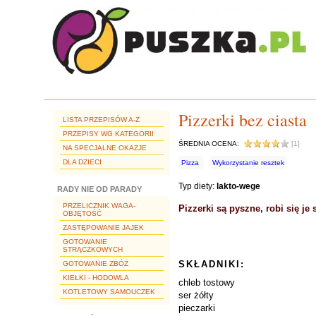
Pizzerki bez ciasta
LISTA PRZEPISÓW A-Z
PRZEPISY WG KATEGORII
ŚREDNIA OCENA:
[1]
NA SPECJALNE OKAZJE
DLA DZIECI
Pizza
Wykorzystanie resztek
Typ diety:
lakto-wege
RADY NIE OD PARADY
PRZELICZNIK WAGA-
Pizzerki są pyszne, robi się je
OBJĘTOŚĆ
ZASTĘPOWANIE JAJEK
GOTOWANIE
STRĄCZKOWYCH
SKŁADNIKI:
GOTOWANIE ZBÓŻ
KIEŁKI - HODOWLA
chleb tostowy
KOTLETOWY SAMOUCZEK
ser żółty
pieczarki