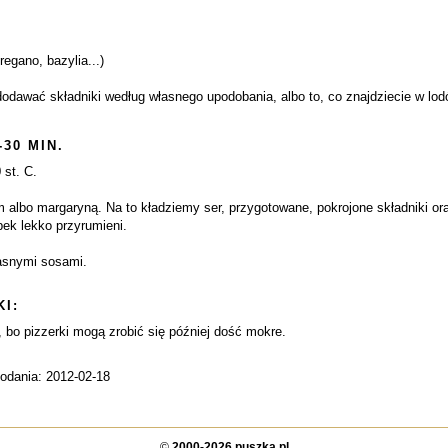
regano, bazylia...)
odawać składniki według własnego upodobania, albo to, co znajdziecie w lodó
-30 MIN.
 st. C.
albo margaryną. Na to kładziemy ser, przygotowane, pokrojone składniki or
bek lekko przyrumieni.
asnymi sosami.
I:
bo pizzerki mogą zrobić się później dość mokre.
dodania: 2012-02-18
©
2000-2026 puszka.pl