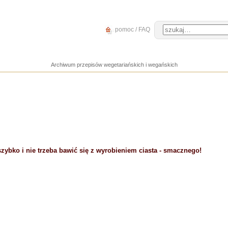
pomoc / FAQ
Archiwum przepisów wegetariańskich i wegańskich
 szybko i nie trzeba bawić się z wyrobieniem ciasta - smacznego!