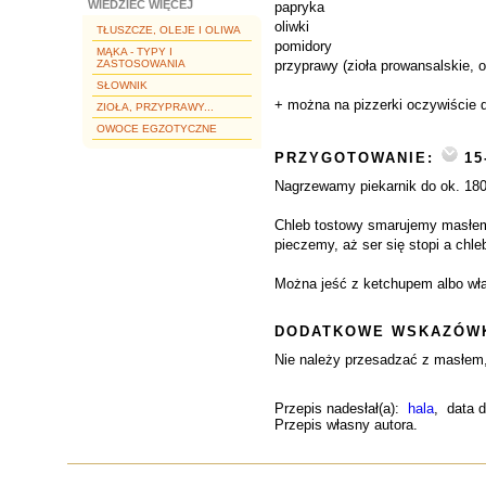
WIEDZIEĆ WIĘCEJ
papryka
oliwki
TŁUSZCZE, OLEJE I OLIWA
pomidory
MĄKA - TYPY I
ZASTOSOWANIA
przyprawy (zioła prowansalskie, o
SŁOWNIK
+ można na pizzerki oczywiście d
ZIOŁA, PRZYPRAWY...
OWOCE EGZOTYCZNE
PRZYGOTOWANIE:
15
Nagrzewamy piekarnik do ok. 180
Chleb tostowy smarujemy masłem 
pieczemy, aż ser się stopi a chle
Można jeść z ketchupem albo wł
DODATKOWE WSKAZÓWK
Nie należy przesadzać z masłem, 
Przepis nadesłał(a):
hala
, data 
Przepis własny autora.