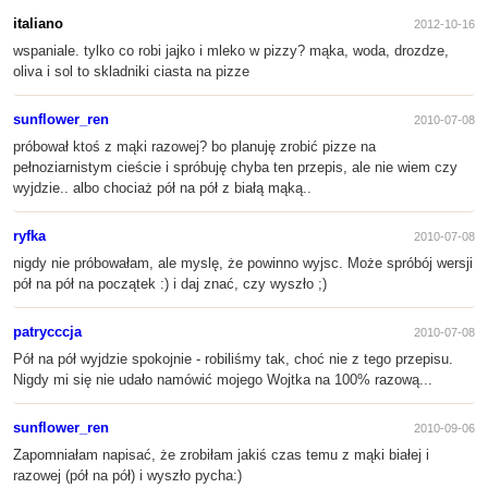
italiano
2012-10-16
wspaniale. tylko co robi jajko i mleko w pizzy? mąka, woda, drozdze,
oliva i sol to skladniki ciasta na pizze
sunflower_ren
2010-07-08
próbował ktoś z mąki razowej? bo planuję zrobić pizze na
pełnoziarnistym cieście i spróbuję chyba ten przepis, ale nie wiem czy
wyjdzie.. albo chociaż pół na pół z białą mąką..
ryfka
2010-07-08
nigdy nie próbowałam, ale myslę, że powinno wyjsc. Może spróbój wersji
pół na pół na początek :) i daj znać, czy wyszło ;)
patrycccja
2010-07-08
Pół na pół wyjdzie spokojnie - robiliśmy tak, choć nie z tego przepisu.
Nigdy mi się nie udało namówić mojego Wojtka na 100% razową...
sunflower_ren
2010-09-06
Zapomniałam napisać, że zrobiłam jakiś czas temu z mąki białej i
razowej (pół na pół) i wyszło pycha:)