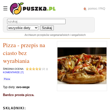
☰
pomoc / FAQ
Archiwum przepisów wegetariańskich i wegańskich
Pizza - przepis na
ciasto bez
wyrabiania
ŚREDNIA OCENA:
[2]
|
KOMENTARZE [7]
Pizza
Typ diety:
ovo-wege
Bardzo prosta pizza.
SKŁADNIKI: