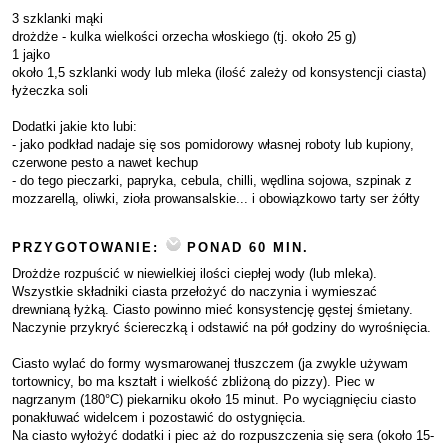
3 szklanki mąki
drożdże - kulka wielkości orzecha włoskiego (tj. około 25 g)
1 jajko
około 1,5 szklanki wody lub mleka (ilość zależy od konsystencji ciasta)
łyżeczka soli
Dodatki jakie kto lubi:
- jako podkład nadaje się sos pomidorowy własnej roboty lub kupiony,
czerwone pesto a nawet kechup
- do tego pieczarki, papryka, cebula, chilli, wędlina sojowa, szpinak z
mozzarellą, oliwki, zioła prowansalskie... i obowiązkowo tarty ser żółty
PRZYGOTOWANIE:
PONAD 60 MIN.
Drożdże rozpuścić w niewielkiej ilości ciepłej wody (lub mleka).
Wszystkie składniki ciasta przełożyć do naczynia i wymieszać
drewnianą łyżką. Ciasto powinno mieć konsystencję gęstej śmietany.
Naczynie przykryć ściereczką i odstawić na pół godziny do wyrośnięcia.
Ciasto wylać do formy wysmarowanej tłuszczem (ja zwykle używam
tortownicy, bo ma kształt i wielkość zbliżoną do pizzy). Piec w
nagrzanym (180°C) piekarniku około 15 minut. Po wyciągnięciu ciasto
ponakłuwać widelcem i pozostawić do ostygnięcia.
Na ciasto wyłożyć dodatki i piec aż do rozpuszczenia się sera (około 15-