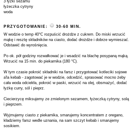
3 łyżki sezamu
łyżeczka cytryny
woda
PRZYGOTOWANIE:
30-60 MIN.
W wodzie o temp 40°C rozpuścić drożdże z cukrem. Do miski wrzucić
mąkę i resztę składników na ciasto, dodać drożdże i dobrze wymieszać.
Odstawić do wyrośnięcia.
Po ok. pół godziny rozwałkować je i wsadzić na blachę posypaną mąką.
Wrzucić na 15 min. do piekarnika (180 °C).
W tym czasie pokroić składniki na farsz i przygotować kotleciki sojowe
a'la kebab - zagotować je w wodzie, odcedzić, sprasować mocno żeby
cała woda odciekła, pokroić w paski, wrzucić na olej, obsmażyć, dodać
łyżkę curry, sól i pieprz.
Ciecierzycę miksujemy ze zmielonym sezamem, łyżeczką cytryny, solą
i pieprzem.
Wyjmujemy ciasto z piekarnika, smarujemy koncentratem z oregano,
kładziemy farsz wedle uznania, na sam szczyt kebab i smarujemy
sosikiem.