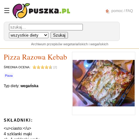
☰
pomoc / FAQ
Archiwum przepisów wegetariańskich i wegańskich
Pizza Razowa Kebab
ŚREDNIA OCENA:
[2]
Pizza
Typ diety:
wegańska
SKŁADNIKI:
<u>ciasto:</u>
4 szklanki mąki