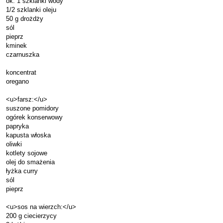
ok. 1 szklanki wody
1/2 szklanki oleju
50 g drożdży
sól
pieprz
kminek
czarnuszka
koncentrat
oregano
<u>farsz:</u>
suszone pomidory
ogórek konserwowy
papryka
kapusta włoska
oliwki
kotlety sojowe
olej do smażenia
łyżka curry
sól
pieprz
<u>sos na wierzch:</u>
200 g ciecierzycy