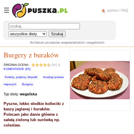
☰
pomoc / FAQ
Archiwum przepisów wegetariańskich i wegańskich
Burgery z buraków
ŚREDNIA OCENA:
[50]
|
KOMENTARZE [65]
Kotlety, pulpety, klopsiki
Analogi potraw
mięsnych
Burgery
Typ diety:
wegańska
Pyszne, lekko słodkie kotleciki z
kaszy jaglanej i buraków.
Polecam jako danie główne z
sałatą zieloną lub surówką np.
coleslaw.