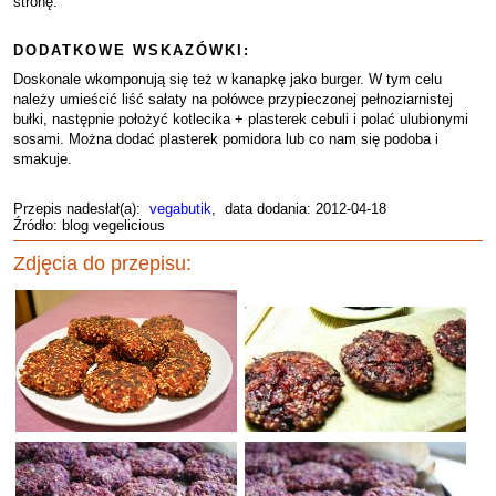
stronę.
DODATKOWE WSKAZÓWKI:
Doskonale wkomponują się też w kanapkę jako burger. W tym celu
należy umieścić liść sałaty na połówce przypieczonej pełnoziarnistej
bułki, następnie położyć kotlecika + plasterek cebuli i polać ulubionymi
sosami. Można dodać plasterek pomidora lub co nam się podoba i
smakuje.
Przepis nadesłał(a):
vegabutik
, data dodania: 2012-04-18
Źródło: blog vegelicious
Zdjęcia do przepisu: