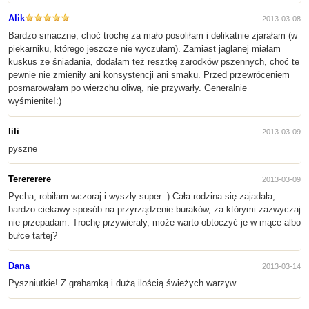
Alik
2013-03-08
Bardzo smaczne, choć trochę za mało posoliłam i delikatnie zjarałam (w
piekarniku, którego jeszcze nie wyczułam). Zamiast jaglanej miałam
kuskus ze śniadania, dodałam też resztkę zarodków pszennych, choć te
pewnie nie zmieniły ani konsystencji ani smaku. Przed przewróceniem
posmarowałam po wierzchu oliwą, nie przywarły. Generalnie
wyśmienite!:)
lili
2013-03-09
pyszne
Terererere
2013-03-09
Pycha, robiłam wczoraj i wyszły super :) Cała rodzina się zajadała,
bardzo ciekawy sposób na przyrządzenie buraków, za którymi zazwyczaj
nie przepadam. Trochę przywierały, może warto obtoczyć je w mące albo
bułce tartej?
Dana
2013-03-14
Pyszniutkie! Z grahamką i dużą ilością świeżych warzyw.