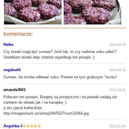
Komentarze:
Natka
2012-04-19
Czy buraki mają być surowe? Jeśli tak, to czy nadmiar soku odlać?
Uwielbiam buraki więc chętnie wypróbuję ten przepis :)
vegabutik
2012-04-19
Surowe, nie trzeba odlewać soku. Potarte na tym grubszym "oczku"
amanda3601
2012-10-25
Polecam ten przepis. Burgery są przepyszne i na prawde nadają sie
zarówno do obiadu jak i na kanapkę :)
a oto zjęcie kotlecików:
http://imageshack.us/a/img194/5527/ssm15064.jpg
Angelika-J
2012-11-04