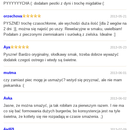
PYYYYYYCHA (: dodałam pestki z dyni i trochę migdałów (:
orzechova
2013-05-21
PYSZNE! trochę czasochłonne, ale wychodzi duża ilość [dla 2 wegów na
2 dni :)], można się najeść po uszy. Rewelacyjne w smaku, uwielbiam!
Podałam z pieczonymi ziemniakami i surówką z zielska. Idealne :]
Aya
2013-05-23
Pyszne! Bardzo oryginalny, słodkawy smak, trzeba dobrze wyważyć
dodatek czegoś ostrego i wtedy są świetne.
mutma
2013-06-01
czy zamiast piec mogę je usmażyć? wstyd się przyznać, ale nie mam
piekarnika :(
Avka
2013-06-02
Jasne, że można smażyć, ja tak robiłam za pierwszym razem. I nie ma
co się bać formowania dużych burgerów, bo konsystencja jest na tyle
świetna, że kotlety się nie rozpadają w czasie smażenia. ;)
4ad69
2013-07-09