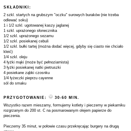
SKŁADNIKI:
2 szkl. startych na grubszym "oczku" surowych buraków (nie trzeba
odlewać soku)
1 i 1/2 szkl. ugotowanej kaszy jaglanej
1 szkl. uprażonego słonecznika
1/2 szkl. uprażonego sezamu
1/2 szkl. posiekanej cebuli
1/2 szkl. bułki tartej (można dodać więcej, gdyby się ciasto nie chciało
kleić)
1/4 szkl. oleju
4 łyżki mąki (może być pełnoziarnista)
3 łyżki posiekanej natki pietruszki
4 posiekane ząbki czosnku
1/4 łyżeczki pieprzu cayenne
sól do smaku
PRZYGOTOWANIE:
30-60 MIN.
Wszystko razem mieszamy, formujemy kotlety i pieczemy w piekarniku
rozgrzanym do 200 st. C na posmarowanym olejem papierze do
pieczenia.
Pieczemy 35 minut, w połowie czasu przekręcając burgery na drugą