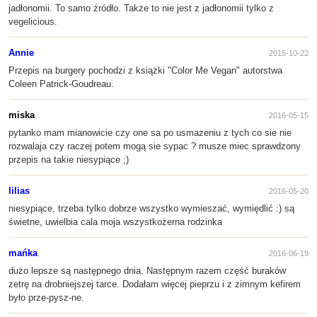
jadłonomii. To samo źródło. Także to nie jest z jadłonomii tylko z
vegelicious.
Annie
2015-10-22
Przepis na burgery pochodzi z książki "Color Me Vegan" autorstwa
Coleen Patrick-Goudreau.
miska
2016-05-15
pytanko mam mianowicie czy one sa po usmazeniu z tych co sie nie
rozwalaja czy raczej potem mogą sie sypac ? musze miec sprawdzony
przepis na takie niesypiące ;)
lilias
2016-05-20
niesypiące, trzeba tylko dobrze wszystko wymieszać, wymiędlić :) są
świetne, uwielbia cala moja wszystkożerna rodzinka
mańka
2016-06-19
dużo lepsze są następnego dnia. Następnym razem część buraków
zetrę na drobniejszej tarce. Dodałam więcej pieprzu i z zimnym kefirem
było prze-pysz-ne.