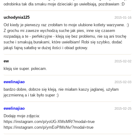
odrobinka tak dla smaku moje dzieciaki go uwielbiają, pozdrawiam :D
uchodynia125
2015-01-16
Od kiedy je pierwszy raz zrobiłam to moje ulubione kotlety warzywne. :)
Z grochu mi zawsze wychodzą suche jak pies, inne się czasem
rozpadają a te - perfekcyjne - kleją się bez problemu, nie są ani trochę
suche i smakują burakami, które uwielbiam! Robi się szybko, dodać
jakąś fajną sałatkę w dużej ilości i obiad gotowy.
ew
2015-02-02
kleją sie super. polecam.
ewelinajiao
2015-02-03
bardzo dobre, dobrze się kleją. nie miałam kaszy jaglanej, użyłam
jęczmienną a i tak było super :)
ewelinajiao
2015-02-25
Dodaję moje zdjęcia:
https://instagram.com/p/yoUG-XMsMR/?modal=true
https://instagram.com/p/ymEoPlMsNv/?modal=true