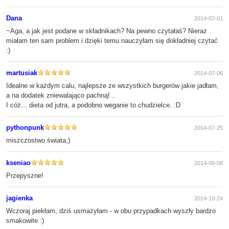
Dana
2014-07-01
~Aga, a jak jest podane w składnikach? Na pewno czytałaś? Nieraz
miałam ten sam problem i dzięki temu nauczyłam się dokładniej czytać
:)
martusiak
2014-07-06
Idealne w każdym calu, najlepsze ze wszystkich burgerów jakie jadłam,
a na dodatek zniewalająco pachną!...
I cóż... dieta od jutra, a podobno weganie to chudzielce. :D
pythonpunk
2014-07-25
miszczostwo świata;)
kseniao
2014-09-08
Przepyszne!
jagienka
2014-10-24
Wczoraj piekłam, dziś usmażyłam - w obu przypadkach wyszły bardzo
smakowite :)