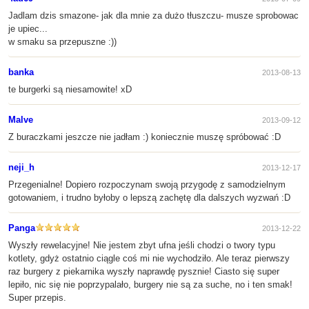
Jadlam dzis smazone- jak dla mnie za dużo tłuszczu- musze sprobowac
je upiec...
w smaku sa przepuszne :))
banka
2013-08-13
te burgerki są niesamowite! xD
Malve
2013-09-12
Z buraczkami jeszcze nie jadłam :) koniecznie muszę spróbować :D
neji_h
2013-12-17
Przegenialne! Dopiero rozpoczynam swoją przygodę z samodzielnym
gotowaniem, i trudno byłoby o lepszą zachętę dla dalszych wyzwań :D
Panga
2013-12-22
Wyszły rewelacyjne! Nie jestem zbyt ufna jeśli chodzi o twory typu
kotlety, gdyż ostatnio ciągle coś mi nie wychodziło. Ale teraz pierwszy
raz burgery z piekarnika wyszły naprawdę pysznie! Ciasto się super
lepiło, nic się nie poprzypalało, burgery nie są za suche, no i ten smak!
Super przepis.