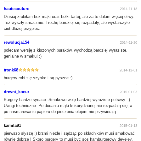
hautecouture
2014-11-18
Dzisiaj zrobiłam bez mąki oraz bułki tartej, ale za to dałam więcej oliwy.
Też wyszły smacznie. Trochę bardziej się rozpadały, ale wystarczyło
ciut dłużej przypiec.
rewolucja154
2014-11-20
polecam wersję z kiszonych buraków, wychodzą bardziej wyraziste,
genialne w smaku! ;)
tronk68
2014-12-01
burgery robi się szybko i są pyszne :)
drevni_kocur
2015-01-03
Burgery bardzo sycące. Smakowo wolę bardziej wyraziste potrawy. ;)
Uwagi techniczne: Po dodaniu mąki kukurydzianej nie rozpadają się, a
po nasmarowaniu papieru do pieczenia olejem nie przywierają.
kamila91
2015-01-13
pierwszo słyszę ;) brzmi nieźle i sądząc po składników musi smakować
równie dobrze ! Skoro burgery to musi być sos hamburgerowy develey,