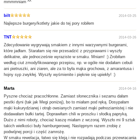
mmmmniam ^^
bilt
2014-03-25
Najlepsze burgery/kotlety jakie do tej pory robiłem
TNT
2014-03-26
Zdecydowanie wygrywają smakiem z innymi warzywnymi burgerami,
które jadłam. Starałam się nie przesadzić z przyprawami i wyszły
delikatne, ale jednocześnie wyraziste w smaku. Mniam! :) Zrobiłam
według ciut zmodyfikowanego przepisu, np. w ogóle nie dodałam cebuli
ani pietruszki, ani ziaren, ale za to była mąka grochowa, z amarantusa i
hojny syp zwykłej. Wyszły wyśmienite i pięknie się upiekły! :)
Marta
2014-04-16
Pyszne chociaż pracochłonne. Zamiast słonecznika i sezamu dałam
pestki dyni (tak jak Megi poniżej), bo to miałam pod ręką. Dosypałam
mąki kukurydzianej i otrąb owsianych zamiast mąki pełnoziarnistej i nie
dodawałam bułki tartej. Doprawiłam chili w proszku i słodką papryką.
Dużo z nimi roboty, chociaż kaszę miałam z wczoraj. Wyszło mi 9 sztuk
takich wielkości buły hamburgerowej. Następnym razem zrobię z
podwójnej porcji i część zamrożę.
W smaku rewelacja, łatwo się kleją i nie rozpadają podczas przewracania