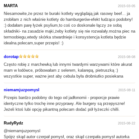
MARTA
2015-03-05
Niesamowite,że przez te buraki kotlety wyglądają jak rasowy beef... ja
zrobiłam z nich właśnie kotlety do hamburgerów-efekt łudząco podobny!
:) dodałam parę łyżek psylium,to coś co doskonale łączy ze sobą
składniki- na zasadzie mąki,żeby kotlety się nie rozwalały.można piec na
termoobiegu,wtedy skórka stwardnieje i konsystencja kotleta będzie
idealna.polecam,super przepis! :)
dorotap
2015-08-08
Często robię z marchewką lub innymi twardymi warzywami które akurat
mam w lodówce, próbowałam z selerem, kalarepą, pietruszką :)
wszystkie super, ważne jest aby cebula była drobniutko posiekana
niemamjuzpomysl
2015-08-11
Przepis bardzo podobny do tego od jadłonomii - proporcje prawie
identyczne tylko trochę inne przyprawy. Ale burgery są przepyszne!
Jeżeli ktoś lubi opcję pikantną polecam dodać pół łyżeczki chilli.
RudyRydz
2015-08-22
@niemamjuzpomysl
Spójrz skąd autor czerpał pomysł, oraz skąd czerpała pomysł autorka