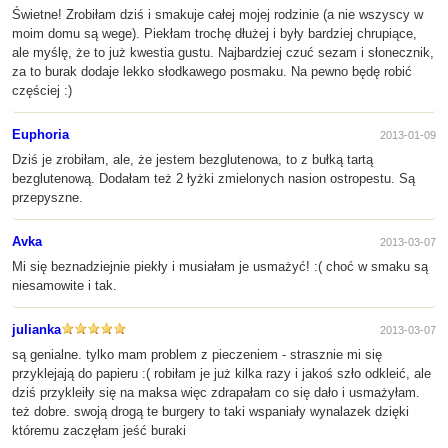
Świetne! Zrobiłam dziś i smakuje całej mojej rodzinie (a nie wszyscy w
moim domu są wege). Piekłam trochę dłużej i były bardziej chrupiące,
ale myślę, że to już kwestia gustu. Najbardziej czuć sezam i słonecznik,
za to burak dodaje lekko słodkawego posmaku. Na pewno będę robić
częściej :)
Euphoria
2013-01-09
Dziś je zrobiłam, ale, że jestem bezglutenowa, to z bułką tartą
bezglutenową. Dodałam też 2 łyżki zmielonych nasion ostropestu. Są
przepyszne.
Avka
2013-03-07
Mi się beznadziejnie piekły i musiałam je usmażyć! :( choć w smaku są
niesamowite i tak.
julianka
2013-03-07
są genialne. tylko mam problem z pieczeniem - strasznie mi się
przyklejają do papieru :( robiłam je już kilka razy i jakoś szło odkleić, ale
dziś przykleiły się na maksa więc zdrapałam co się dało i usmażyłam.
też dobre. swoją drogą te burgery to taki wspaniały wynalazek dzięki
któremu zaczęłam jeść buraki