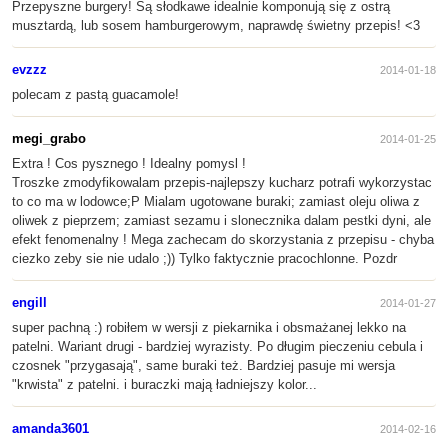
Przepyszne burgery! Są słodkawe idealnie komponują się z ostrą
musztardą, lub sosem hamburgerowym, naprawdę świetny przepis! <3
evzzz
2014-01-18
polecam z pastą guacamole!
megi_grabo
2014-01-25
Extra ! Cos pysznego ! Idealny pomysl !
Troszke zmodyfikowalam przepis-najlepszy kucharz potrafi wykorzystac
to co ma w lodowce;P Mialam ugotowane buraki; zamiast oleju oliwa z
oliwek z pieprzem; zamiast sezamu i slonecznika dalam pestki dyni, ale
efekt fenomenalny ! Mega zachecam do skorzystania z przepisu - chyba
ciezko zeby sie nie udalo ;)) Tylko faktycznie pracochlonne. Pozdr
engill
2014-01-27
super pachną :) robiłem w wersji z piekarnika i obsmażanej lekko na
patelni. Wariant drugi - bardziej wyrazisty. Po długim pieczeniu cebula i
czosnek "przygasają", same buraki też. Bardziej pasuje mi wersja
"krwista" z patelni. i buraczki mają ładniejszy kolor...
amanda3601
2014-02-16