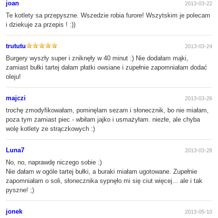
joan
2013-03-22
Te kotlety sa przepyszne. Wszedzie robia furore! Wszytskim je polecam
i dziekuje za przepis ! :))
trututu
2013-03-24
Burgery wyszły super i zniknęły w 40 minut :) Nie dodałam mąki,
zamiast bułki tartej dałam płatki owsiane i zupełnie zapomniałam dodać
oleju!
majczi
2013-03-26
trochę zmodyfikowałam, pominęlam sezam i słonecznik, bo nie miałam,
poza tym zamiast piec - wbiłam jajko i usmażyłam. niezłe, ale chyba
wolę kotlety ze strączkowych :)
Luna7
2013-03-28
No, no, naprawdę niczego sobie :)
Nie dałam w ogóle tartej bułki, a buraki miałam ugotowane. Zupełnie
zapomniałam o soli, słonecznika sypnęło mi się ciut więcej... ale i tak
pyszne! ;)
jonek
2013-05-10