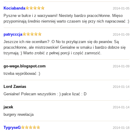
Kociabanda
2014-01-05
Pyszne w bułce i z warzywami! Niestety bardzo pracochłonne. Mięso
przypominają średnio niemniej warto czasem się przy nich napracować :)
patrycccja
2014-01-09
Jeszcze ich nie oceniłam? :O No to przyłączam się do peanów. Są
pracochłonne, ale mistrzowskie! Genialne w smaku i bardzo dobrze się
trzymają :) Warto zrobić z pełnej porcji i część zamrozić.
go-wege.blogspot.com
2014-01-09
trzeba wypróbować :)
Lord Zawias
2014-01-14
Genialne! Polecam wszystkim : ) palce lizać : D
jacek
2014-01-14
burgery rewelacja
TygryseG
2014-01-18