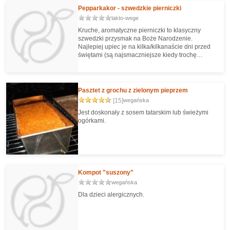
Pepparkakor - szwedzkie pierniczki
lakto-wege
Kruche, aromatyczne pierniczki to klasyczny
szwedzki przysmak na Boże Narodzenie.
Najlepiej upiec je na kilka/kilkanaście dni przed
świętami (są najsmaczniejsze kiedy trochę
poleżą). Można je długo przechowywać.
Pasztet z grochu z zielonym pieprzem
[15]
wegańska
Jest doskonały z sosem tatarskim lub świeżymi
ogórkami.
Kompot "suszony"
wegańska
Dla dzieci alergicznych.