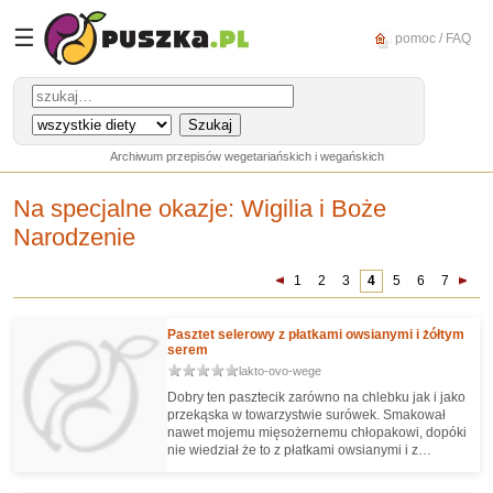
☰
pomoc / FAQ
Archiwum przepisów wegetariańskich i wegańskich
Na specjalne okazje: Wigilia i Boże
Narodzenie
1
2
3
4
5
6
7
Pasztet selerowy z płatkami owsianymi i żółtym
serem
lakto-ovo-wege
Dobry ten pasztecik zarówno na chlebku jak i jako
przekąska w towarzystwie surówek. Smakował
nawet mojemu mięsożernemu chłopakowi, dopóki
nie wiedział że to z płatkami owsianymi i z
mlekiem ;-)