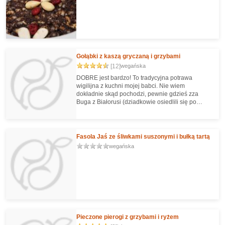
Gołąbki z kaszą gryczaną i grzybami
[12]
wegańska
DOBRE jest bardzo! To tradycyjna potrawa
wigilijna z kuchni mojej babci. Nie wiem
dokładnie skąd pochodzi, pewnie gdzieś zza
Buga z Białorusi (dziadkowie osiedlili się po
wojnie zaraz przy granicy nad Bugiem).
Fasola Jaś ze śliwkami suszonymi i bułką tartą
wegańska
Pieczone pierogi z grzybami i ryżem