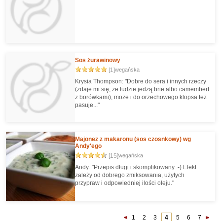
Sos żurawinowy
[1]
wegańska
Krysia Thompson: "Dobre do sera i innych rzeczy
(zdaje mi się, że ludzie jedzą brie albo camembert
z borówkami), może i do orzechowego klopsa też
pasuje..."
Majonez z makaronu (sos czosnkowy) wg
Andy'ego
[15]
wegańska
Andy: "Przepis długi i skomplikowany :-) Efekt
zależy od dobrego zmiksowania, użytych
przypraw i odpowiedniej ilości oleju."
1
2
3
4
5
6
7