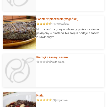
Pasztet z pieczarek (wegański)
[40]
wegańska
Można jeść na gorąco lub tradycyjnie - na zimno
pokrojony w plasterki. Na święta podaję z sosem
żurawinowym.
Pierogi z kaszą i serem
lakto-wege
Kutia
[3]
wegańska