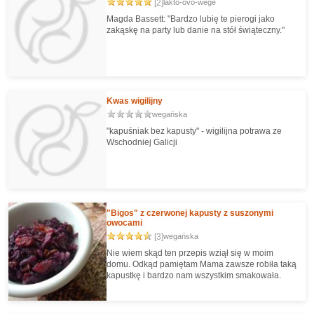
[2]
lakto-ovo-wege
Magda Bassett: "Bardzo lubię te pierogi jako
zakąskę na party lub danie na stół świąteczny."
Kwas wigilijny
wegańska
"kapuśniak bez kapusty" - wigilijna potrawa ze
Wschodniej Galicji
"Bigos" z czerwonej kapusty z suszonymi
owocami
[3]
wegańska
Nie wiem skąd ten przepis wziął się w moim
domu. Odkąd pamiętam Mama zawsze robiła taką
kapustkę i bardzo nam wszystkim smakowała.