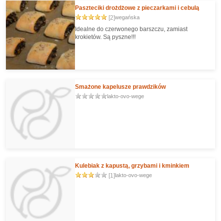
Paszteciki drożdżowe z pieczarkami i cebulą
[2]
wegańska
Idealne do czerwonego barszczu, zamiast
krokietów. Są pyszne!!!
Smażone kapelusze prawdzików
lakto-ovo-wege
Kulebiak z kapustą, grzybami i kminkiem
[1]
lakto-ovo-wege