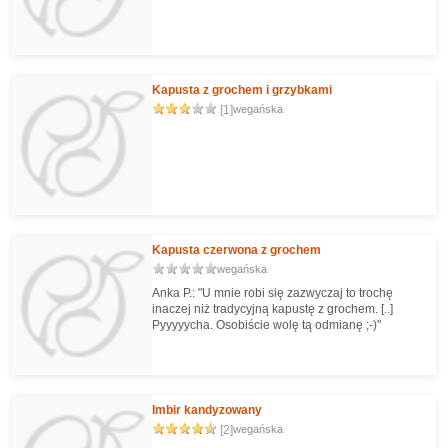
Kapusta z grochem i grzybkami
[1]
wegańska
Kapusta czerwona z grochem
wegańska
Anka P.: "U mnie robi się zazwyczaj to trochę
inaczej niż tradycyjną kapustę z grochem. [..]
Pyyyyycha. Osobiście wolę tą odmianę ;-)"
Imbir kandyzowany
[2]
wegańska