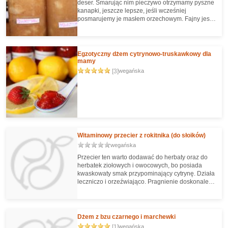
deser. Smarując nim pieczywo otrzymamy pyszne
kanapki, jeszcze lepsze, jeśli wcześniej
posmarujemy je masłem orzechowym. Fajny jest
też mus wymieszany z ryżem - prawie jak ryż
zapiekany z jabłkami ;) Rewelacyjnie nadaje się
też do smarowania naleśników - mmmm :D
Niektórzy przekładają nim ciasto robiąc szarlotkę.
Egzotyczny dżem cytrynowo-truskawkowy dla
Są też ciekawsze, mniej standardowe
mamy
zastosowania - np. "piernik" na musie jabłkowym
[3]
wegańska
lub spody do tartaletek.
Witaminowy przecier z rokitnika (do słoików)
wegańska
Przecier ten warto dodawać do herbaty oraz do
herbatek ziołowych i owocowych, bo posiada
kwaskowaty smak przypominający cytrynę. Działa
leczniczo i orzeźwiająco. Pragnienie doskonale
gasi herbata miętowa z przecierem z rokitnika.
Dżem z bzu czarnego i marchewki
[1]
wegańska