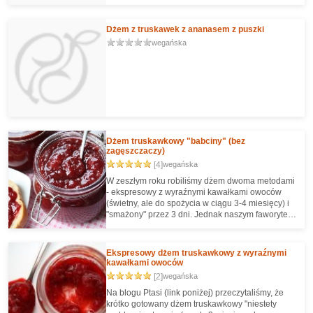
Dżem z truskawek z ananasem z puszki
wegańska
Dżem truskawkowy "babciny" (bez
zagęszczaczy)
[4]
wegańska
W zeszłym roku robiliśmy dżem dwoma metodami
- ekspresowy z wyraźnymi kawałkami owoców
(świetny, ale do spożycia w ciągu 3-4 miesięcy) i
"smażony" przez 3 dni. Jednak naszym faworytem
jest ten - "zasypywany" cukrem, odstawiany aż
puści sok i długo gotowany. Przygotowywany bez
żadnych zagęszczaczy - w końcu nasze babcie
Ekspresowy dżem truskawkowy z wyraźnymi
nie dysponowały takimi wynalazkami :) Świetna
kawałkami owoców
konsystencja, ładny kolor, pyszny :)
[2]
wegańska
Na blogu Ptasi (link poniżej) przeczytaliśmy, że
krótko gotowany dżem truskawkowy "niestety