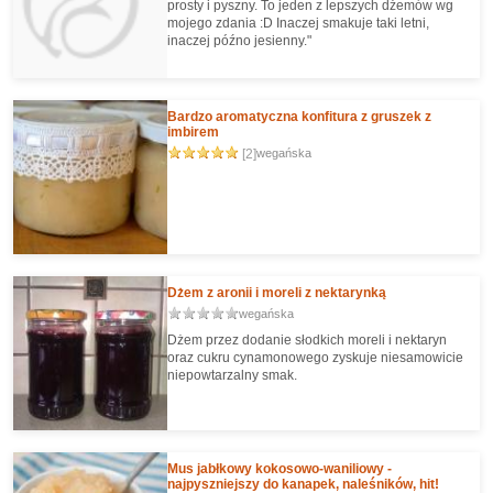
prosty i pyszny. To jeden z lepszych dżemów wg
mojego zdania :D Inaczej smakuje taki letni,
inaczej późno jesienny."
Bardzo aromatyczna konfitura z gruszek z
imbirem
[2]
wegańska
Dżem z aronii i moreli z nektarynką
wegańska
Dżem przez dodanie słodkich moreli i nektaryn
oraz cukru cynamonowego zyskuje niesamowicie
niepowtarzalny smak.
Mus jabłkowy kokosowo-waniliowy -
najpyszniejszy do kanapek, naleśników, hit!