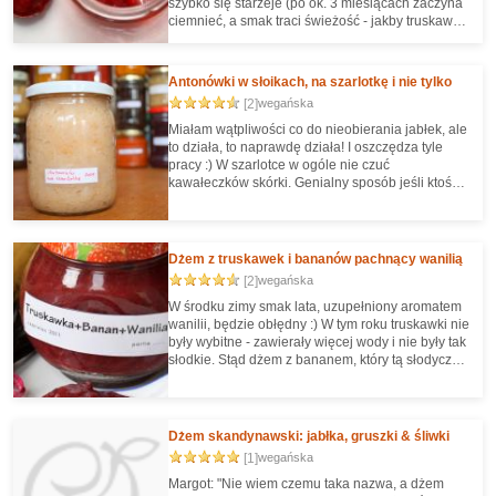
szybko się starzeje (po ok. 3 miesiącach zaczyna
ciemnieć, a smak traci świeżość - jakby truskawki
z niego parowały)". W zeszłym roku to
sprawdziliśmy - dżem faktycznie traci powoli
aromat i kolor, a w końcu robi się bardziej
Antonówki w słoikach, na szarlotkę i nie tylko
brązowy niż czerwony. U nas zajęło to dłużej niż 3
[2]
wegańska
miesiące, ale też gotowaliśmy truskawki dłużej niż
5 minut. Dlatego do szybszego spożycia robimy
Miałam wątpliwości co do nieobierania jabłek, ale
dżem z tego przepisu, a resztę tradycyjnie, wg.
to działa, to naprawdę działa! I oszczędza tyle
przepisu "babcinego".
pracy :) W szarlotce w ogóle nie czuć
kawałeczków skórki. Genialny sposób jeśli ktoś
ma nadmiar antonówek do zagospodarowania -
zwł. że to jabłka delikatne i długo nie poleżą.
Później można je wg. potrzeb dodać do szarlotki
prosto ze słoika (do szarlotki sypanej, która ma też
Dżem z truskawek i bananów pachnący wanilią
wersję kukurydzianą, bezglutenową), rozdusić
[2]
wegańska
(np. do szarlotki na kruchym spodzie) albo
wykorzystać w dowolny inny sposób, kiedy
W środku zimy smak lata, uzupełniony aromatem
przyjdzie czas (np. robiąc pyszny dżem
wanilii, będzie obłędny :) W tym roku truskawki nie
żurawinowo-jabłkowy).
były wybitne - zawierały więcej wody i nie były tak
słodkie. Stąd dżem z bananem, który tą słodycz
uzupełnia :)
Dżem skandynawski: jabłka, gruszki & śliwki
[1]
wegańska
Margot: "Nie wiem czemu taka nazwa, a dżem