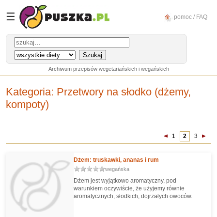
☰
pomoc / FAQ
Archiwum przepisów wegetariańskich i wegańskich
Kategoria
: Przetwory na słodko (dżemy,
kompoty)
1
2
3
Dżem: truskawki, ananas i rum
wegańska
Dżem jest wyjątkowo aromatyczny, pod
warunkiem oczywiście, że użyjemy równie
aromatycznych, słodkich, dojrzałych owoców.