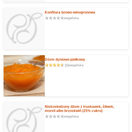
Konfitura bzowo-winogronowa
wegańska
Dżem dyniowo-jabłkowy
[9]
wegańska
Niskosłodzony dżem z truskawek, śliwek,
moreli albo brzoskwiń (25% cukru)
wegańska