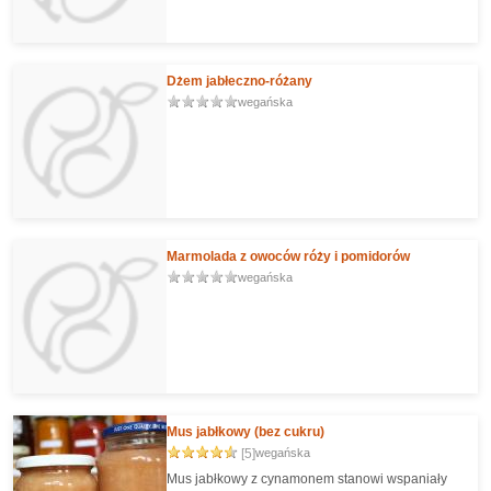
Dżem jabłeczno-różany
wegańska
Marmolada z owoców róży i pomidorów
wegańska
Mus jabłkowy (bez cukru)
[5]
wegańska
Mus jabłkowy z cynamonem stanowi wspaniały