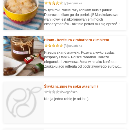
[7]
wegańska
W tym roku wiele razy robiłam mus z jabłek.
Doprowadziłam go do perfekcji! Mus kokosowo-
waniliowy jest ukoronowaniem moich
eksperymentów - nikt nie potrafi mu się oprzeć. :)
Jest po prostu doskonały - i nie są to czcze
przechwałki :D
Hiram - konfitura z rabarbaru z imbirem
[3]
wegańska
Przepis skandynawski. Pozwala wykorzystać
pospolity i tani w Polsce rabarbar. Bardzo
elegancka i zrównoważona w smaku konfitura.
Zaskakująco odległa od podstawowego surowca -
rabarbaru. Tak przyrządzony zwyczajny rabarbar
jest bardzo smaczny. Konfitura tylko z jednego
kilograma surowca to bardzo mało.
Śliwki na zimę (w soku własnym)
wegańska
Nie ja jedna robię je od lat :)