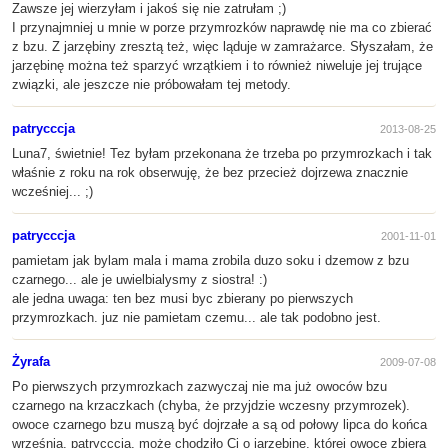
Zawsze jej wierzyłam i jakoś się nie zatrułam ;)
I przynajmniej u mnie w porze przymrozków naprawdę nie ma co zbierać
z bzu. Z jarzębiny zresztą też, więc ląduje w zamrażarce. Słyszałam, że
jarzębinę można też sparzyć wrzątkiem i to również niweluje jej trujące
związki, ale jeszcze nie próbowałam tej metody.
patrycccja
2013-08-25
Luna7, świetnie! Tez byłam przekonana że trzeba po przymrozkach i tak
właśnie z roku na rok obserwuję, że bez przecież dojrzewa znacznie
wcześniej... ;)
patrycccja
2001-11-01
pamietam jak bylam mala i mama zrobila duzo soku i dzemow z bzu
czarnego... ale je uwielbialysmy z siostra! :)
ale jedna uwaga: ten bez musi byc zbierany po pierwszych
przymrozkach. juz nie pamietam czemu... ale tak podobno jest.
Żyrafa
2009-07-08
Po pierwszych przymrozkach zazwyczaj nie ma już owoców bzu
czarnego na krzaczkach (chyba, że przyjdzie wczesny przymrozek).
owoce czarnego bzu muszą być dojrzałe a są od połowy lipca do końca
września. patrycccja, może chodziło Ci o jarzębinę, której owoce zbiera