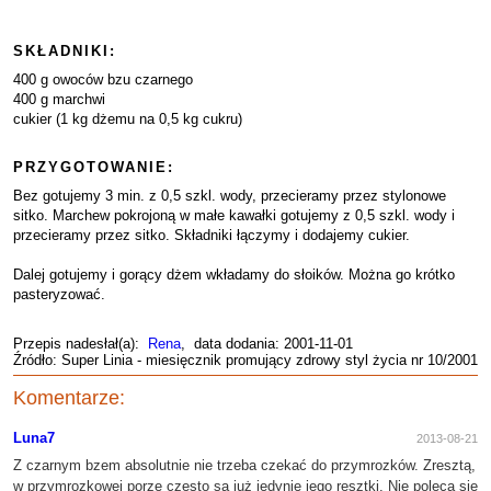
SKŁADNIKI:
400 g owoców bzu czarnego
400 g marchwi
cukier (1 kg dżemu na 0,5 kg cukru)
PRZYGOTOWANIE:
Bez gotujemy 3 min. z 0,5 szkl. wody, przecieramy przez stylonowe
sitko. Marchew pokrojoną w małe kawałki gotujemy z 0,5 szkl. wody i
przecieramy przez sitko. Składniki łączymy i dodajemy cukier.
Dalej gotujemy i gorący dżem wkładamy do słoików. Można go krótko
pasteryzować.
Przepis nadesłał(a):
Rena
, data dodania: 2001-11-01
Źródło: Super Linia - miesięcznik promujący zdrowy styl życia nr 10/2001
Komentarze:
Luna7
2013-08-21
Z czarnym bzem absolutnie nie trzeba czekać do przymrozków. Zresztą,
w przymrozkowej porze często są już jedynie jego resztki. Nie poleca się