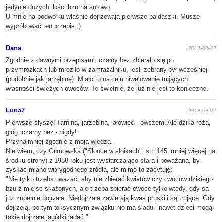
jedynie dużych ilości bzu na surowo.
U mnie na podwórku właśnie dojrzewają pierwsze baldaszki. Muszę
wypróbować ten przepis ;)
Dana
2013-08-22
Zgodnie z dawnymi przepisami, czarny bez zbierało się po
przymrozkach lub mroziło w zamrażalniku, jeśli zebrany był wcześniej
(podobnie jak jarzębinę). Miało to na celu niwelowanie trujących
własności świeżych owoców. To świetnie, że już nie jest to konieczne.
Luna7
2013-08-22
Pierwsze słyszę! Tarnina, jarzębina, jałowiec - owszem. Ale dzika róża,
głóg, czarny bez - nigdy!
Przynajmniej zgodnie z moją wiedzą.
Nie wiem, czy Gumowska ("Słońce w słoikach", str. 145, mniej więcej na
środku strony) z 1988 roku jest wystarczająco stara i poważana, by
zyskać miano wiarygodnego źródła, ale mimo to zacytuję:
"Nie tylko trzeba uważać, aby nie zbierać kwiatów czy owoców dzikiego
bzu z miejsc skażonych, ale trzeba zbierać owoce tylko wtedy, gdy są
już zupełnie dojrzałe. Niedojrzałe zawierają kwas pruski i są trujące. Gdy
dojrzeją, po tym toksycznym związku nie ma śladu i nawet dzieci mogą
takie dojrzałe jagódki jadać."