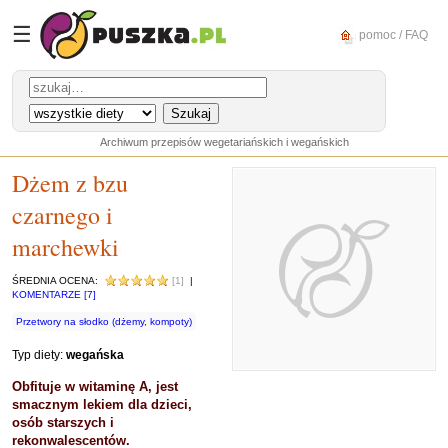
☰
pomoc / FAQ
Archiwum przepisów wegetariańskich i wegańskich
Dżem z bzu
czarnego i
marchewki
ŚREDNIA OCENA:
[1]
|
KOMENTARZE [7]
Przetwory na słodko (dżemy, kompoty)
Typ diety:
wegańska
Obfituje w witaminę A, jest
smacznym lekiem dla dzieci,
osób starszych i
rekonwalescentów.