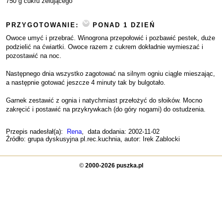
750 g cukru żelującego
PRZYGOTOWANIE:
PONAD 1 DZIEŃ
Owoce umyć i przebrać. Winogrona przepołowić i pozbawić pestek, duże
podzielić na ćwiartki. Owoce razem z cukrem dokładnie wymieszać i
pozostawić na noc.
Następnego dnia wszystko zagotować na silnym ogniu ciągle mieszając,
a następnie gotować jeszcze 4 minuty tak by bulgotało.
Garnek zestawić z ognia i natychmiast przełożyć do słoików. Mocno
zakręcić i postawić na przykrywkach (do góry nogami) do ostudzenia.
Przepis nadesłał(a):
Rena
, data dodania: 2002-11-02
Źródło: grupa dyskusyjna pl.rec.kuchnia, autor: Irek Zablocki
©
2000-2026 puszka.pl