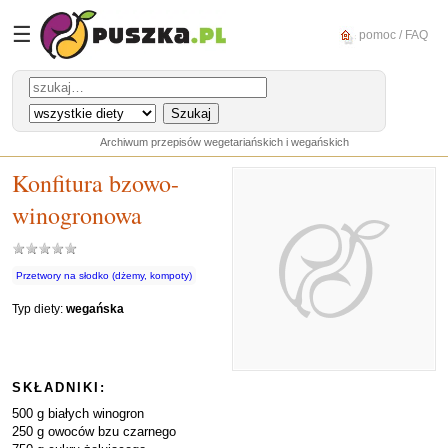
☰
pomoc / FAQ
Archiwum przepisów wegetariańskich i wegańskich
Konfitura bzowo-
winogronowa
Przetwory na słodko (dżemy, kompoty)
Typ diety:
wegańska
SKŁADNIKI:
500 g białych winogron
250 g owoców bzu czarnego