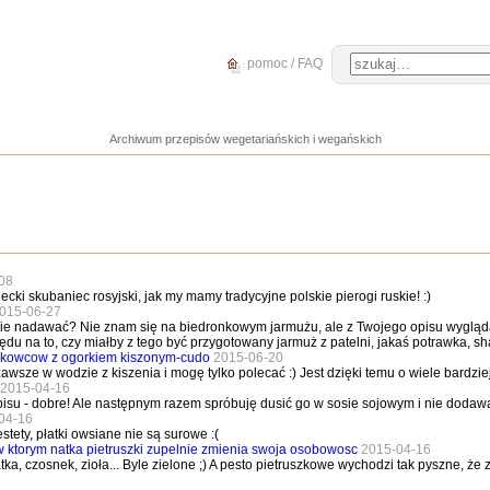
pomoc / FAQ
Archiwum przepisów wegetariańskich i wegańskich
08
iecki skubaniec rosyjski, jak my mamy tradycyjne polskie pierogi ruskie! :)
015-06-27
nie nadawać? Nie znam się na biedronkowym jarmużu, ale z Twojego opisu wygląda, 
ędu na to, czy miałby z tego być przygotowany jarmuż z patelni, jakaś potrawka, sh
erkowcow z ogorkiem kiszonym-cudo
2015-06-20
wsze w wodzie z kiszenia i mogę tylko polecać :) Jest dzięki temu o wiele bardzie
2015-04-16
isu - dobre! Ale następnym razem spróbuję dusić go w sosie sojowym i nie dodawa
04-16
tety, płatki owsiane nie są surowe :(
 ktorym natka pietruszki zupelnie zmienia swoja osobowosc
2015-04-16
tka, czosnek, zioła... Byle zielone ;) A pesto pietruszkowe wychodzi tak pyszne, ż