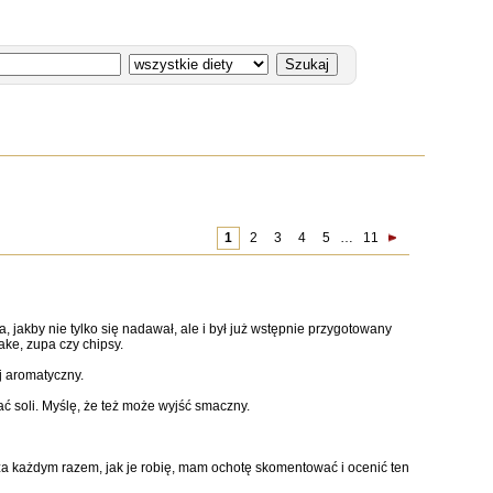
1
2
3
4
5
…
11
jakby nie tylko się nadawał, ale i był już wstępnie przygotowany
ake, zupa czy chipsy.
j aromatyczny.
ć soli. Myślę, że też może wyjść smaczny.
e za każdym razem, jak je robię, mam ochotę skomentować i ocenić ten