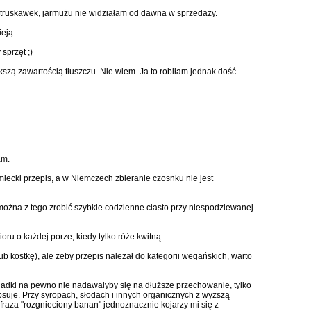
 truskawek, jarmużu nie widziałam od dawna w sprzedaży.
eją.
sprzęt ;)
ększą zawartością tłuszczu. Nie wiem. Ja to robiłam jednak dość
am.
iecki przepis, a w Niemczech zbieranie czosnku nie jest
można z tego zrobić szybkie codzienne ciasto przy niespodziewanej
oru o każdej porze, kiedy tylko róże kwitną.
ub kostkę), ale żeby przepis należał do kategorii wegańskich, warto
ladki na pewno nie nadawałyby się na dłuższe przechowanie, tylko
epsuje. Przy syropach, słodach i innych organicznych z wyższą
 fraza "rozgnieciony banan" jednoznacznie kojarzy mi się z