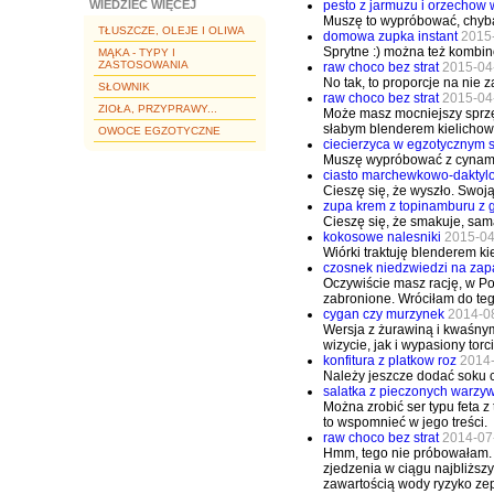
pesto z jarmuzu i orzechow 
WIEDZIEĆ WIĘCEJ
Muszę to wypróbować, chyba
TŁUSZCZE, OLEJE I OLIWA
domowa zupka instant
2015
Sprytne :) można też kombin
MĄKA - TYPY I
ZASTOSOWANIA
raw choco bez strat
2015-04
No tak, to proporcje na nie z
SŁOWNIK
raw choco bez strat
2015-04
ZIOŁA, PRZYPRAWY...
Może masz mocniejszy sprzęt 
słabym blenderem kielichowy
OWOCE EGZOTYCZNE
ciecierzyca w egzotycznym 
Muszę wypróbować z cynam
ciasto marchewkowo-daktyl
Cieszę się, że wyszło. Swoją
zupa krem z topinamburu z 
Cieszę się, że smakuje, sam
kokosowe nalesniki
2015-04
Wiórki traktuję blenderem 
czosnek niedzwiedzi na zap
Oczywiście masz rację, w Po
zabronione. Wróciłam do teg
cygan czy murzynek
2014-0
Wersja z żurawiną i kwaśnym
wizycie, jak i wypasiony torci
konfitura z platkow roz
2014
Należy jeszcze dodać soku cy
salatka z pieczonych warzyw
Można zrobić ser typu feta z
to wspomnieć w jego treści.
raw choco bez strat
2014-07
Hmm, tego nie próbowałam. 
zjedzenia w ciągu najbliższy
zawartością wody ryzyko zeps