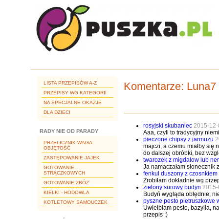
LISTA PRZEPISÓW A-Z
Komentarze:
Luna7
PRZEPISY WG KATEGORII
NA SPECJALNE OKAZJE
DLA DZIECI
rosyjski skubaniec
2015-12-
RADY NIE OD PARADY
Aaa, czyli to tradycyjny niem
pieczone chipsy z jarmuzu
2
PRZELICZNIK WAGA-
majczi, a czemu miałby się 
OBJĘTOŚĆ
do dalszej obróbki, bez wzgl
ZASTĘPOWANIE JAJEK
twarozek z migdalow lub n
Ja namaczałam słonecznik za
GOTOWANIE
fenkul duszony z czosnkiem
STRĄCZKOWYCH
Zrobiłam dokładnie wg przep
GOTOWANIE ZBÓŻ
zielony surowy budyn
2015-
KIEŁKI - HODOWLA
Budyń wygląda obłędnie, nies
pyszne pesto pietruszkowe w
KOTLETOWY SAMOUCZEK
Uwielbiam pesto, bazylia, na
przepis :)