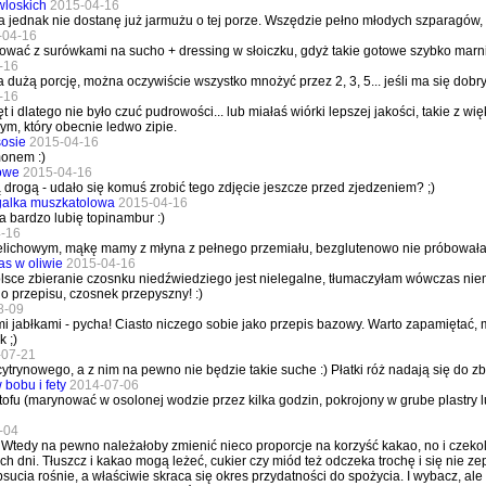
wloskich
2015-04-16
 jednak nie dostanę już jarmużu o tej porze. Wszędzie pełno młodych szparagów,
-04-16
ować z surówkami na sucho + dressing w słoiczku, gdyż takie gotowe szybko marni
-16
a dużą porcję, można oczywiście wszystko mnożyć przez 2, 3, 5... jeśli ma się dobry 
-16
i dlatego nie było czuć pudrowości... lub miałaś wiórki lepszej jakości, takie z wi
m, który obecnie ledwo zipie.
sosie
2015-04-16
onem :)
owe
2015-04-16
 drogą - udało się komuś zrobić tego zdjęcie jeszcze przed zjedzeniem? ;)
galka muszkatolowa
2015-04-16
a bardzo lubię topinambur :)
-16
kielichowym, mąkę mamy z młyna z pełnego przemiału, bezglutenowo nie próbował
as w oliwie
2015-04-16
lsce zbieranie czosnku niedźwiedziego jest nielegalne, tłumaczyłam wówczas niem
o przepisu, czosnek przepyszny! :)
8-09
i jabłkami - pycha! Ciasto niczego sobie jako przepis bazowy. Warto zapamiętać, 
k ;)
-07-21
trynowego, a z nim na pewno nie będzie takie suche :) Płatki róż nadają się do zbi
 bobu i fety
2014-07-06
 tofu (marynować w osolonej wodzie przez kilka godzin, pokrojony w grube plastry l
-04
Wtedy na pewno należałoby zmienić nieco proporcje na korzyść kakao, no i czeko
ch dni. Tłuszcz i kakao mogą leżeć, cukier czy miód też odczeka trochę i się nie z
ucia rośnie, a właściwie skraca się okres przydatności do spożycia. I wybacz, ale