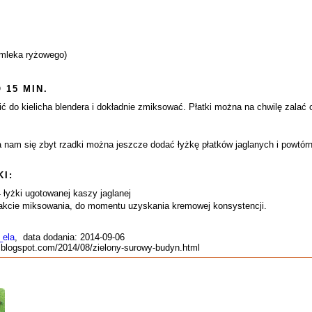
 mleka ryżowego)
 15 MIN.
ić do kielicha blendera i dokładnie zmiksować. Płatki można na chwilę zalać 
 nam się zbyt rzadki można jeszcze dodać łyżkę płatków jaglanych i powtó
I:
 łyżki ugotowanej kaszy jaglanej
trakcie miksowania, do momentu uzyskania kremowej konsystencji.
_ela
, data dodania: 2014-09-06
e.blogspot.com/2014/08/zielony-surowy-budyn.html