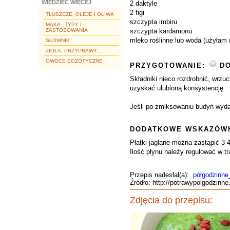
WIEDZIEĆ WIĘCEJ
2 daktyle
2 figi
TŁUSZCZE, OLEJE I OLIWA
szczypta imbiru
MĄKA - TYPY I
ZASTOSOWANIA
szczypta kardamonu
mleko roślinne lub woda (użyłam
SŁOWNIK
ZIOŁA, PRZYPRAWY...
OWOCE EGZOTYCZNE
PRZYGOTOWANIE:
DO
Składniki nieco rozdrobnić, wrzuc
uzyskać ulubioną konsystencję.
Jeśli po zmiksowaniu budyń wyda
DODATKOWE WSKAZÓWK
Płatki jaglane można zastąpić 3-4
Ilość płynu należy regulować w 
Przepis nadesłał(a):
półgodzinne
Źródło: http://potrawypolgodzinn
Zdjęcia do przepisu: