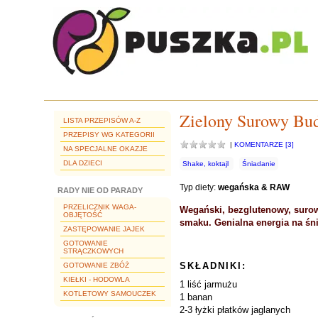
Zielony Surowy Bu
LISTA PRZEPISÓW A-Z
PRZEPISY WG KATEGORII
|
KOMENTARZE [3]
NA SPECJALNE OKAZJE
DLA DZIECI
Shake, koktajl
Śniadanie
Typ diety:
wegańska & RAW
RADY NIE OD PARADY
PRZELICZNIK WAGA-
Wegański, bezglutenowy, surow
OBJĘTOŚĆ
smaku. Genialna energia na śni
ZASTĘPOWANIE JAJEK
GOTOWANIE
STRĄCZKOWYCH
SKŁADNIKI:
GOTOWANIE ZBÓŻ
KIEŁKI - HODOWLA
1 liść jarmużu
KOTLETOWY SAMOUCZEK
1 banan
2-3 łyżki płatków jaglanych