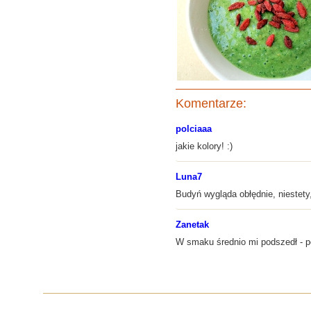
Komentarze:
polciaaa
jakie kolory! :)
Luna7
Budyń wygląda obłędnie, niestety,
Zanetak
W smaku średnio mi podszedł - pom