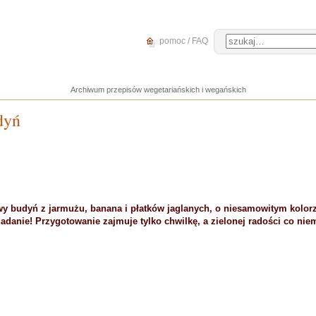
pomoc / FAQ
Archiwum przepisów wegetariańskich i wegańskich
dyń
y budyń z jarmużu, banana i płatków jaglanych, o niesamowitym kolor
adanie! Przygotowanie zajmuje tylko chwilkę, a zielonej radości co niem