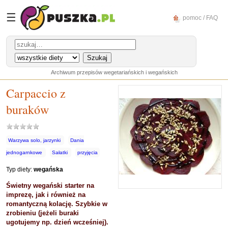
☰
pomoc / FAQ
Archiwum przepisów wegetariańskich i wegańskich
Carpaccio z
buraków
Warzywa solo, jarzynki
Dania
jednogarnkowe
Sałatki
przyjęcia
Typ diety:
wegańska
Świetny wegański starter na
imprezę, jak i również na
romantyczną kolację. Szybkie w
zrobieniu (jeżeli buraki
ugotujemy np. dzień wcześniej).