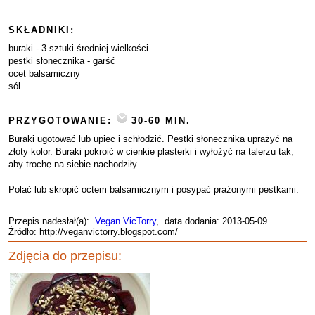
SKŁADNIKI:
buraki - 3 sztuki średniej wielkości
pestki słonecznika - garść
ocet balsamiczny
sól
PRZYGOTOWANIE:
30-60 MIN.
Buraki ugotować lub upiec i schłodzić. Pestki słonecznika uprażyć na
złoty kolor. Buraki pokroić w cienkie plasterki i wyłożyć na talerzu tak,
aby trochę na siebie nachodziły.
Polać lub skropić octem balsamicznym i posypać prażonymi pestkami.
Przepis nadesłał(a):
Vegan VicTorry
, data dodania: 2013-05-09
Źródło: http://veganvictorry.blogspot.com/
Zdjęcia do przepisu: