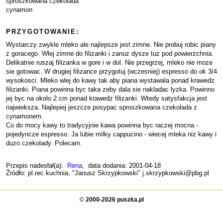
sproszkowana czekolada
cynamon
PRZYGOTOWANIE:
Wystarczy zwykle mleko ale najlepsze jest zimne. Nie probuj robic piany
z goracego. Wlej zimne do filizanki i zanuz dysze tuz pod powierzchnia.
Delikatnie ruszaj filizanka w gore i w dol. Nie przegrzej, mleko nie moze
sie gotowac. W drugiej filizance przygotuj (wczesniej) espresso do ok 3/4
wysokosci. Mleko wlej do kawy tak aby piana wystawala ponad krawedz
filizanki. Piana powinna byc taka zeby dala sie nakladac lyzka. Powinno
jej byc na okolo 2 cm ponad krawedz filizanki. Wtedy satysfakcja jest
najwieksza. Najlepiej jeszcze posypac sproszkowana czekolada z
cynamonem.
Co do mocy kawy to tradycyjnie kawa powinna byc raczej mocna -
pojedyncze espresso. Ja lubie milky cappucino - wiecej mleka niz kawy i
duzo czekolady. Polecam.
Przepis nadesłał(a):
Rena
, data dodania: 2001-04-18
Źródło: pl.rec.kuchnia, "Janusz Skrzypkowski" j.skrzypkowski@pbg.pl
©
2000-2026 puszka.pl