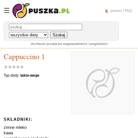
☰
pomoc / FAQ
Archiwum przepisów wegetariańskich i wegańskich
Cappuccino 1
Typ diety:
lakto-wege
SKŁADNIKI:
zimne mleko
kawa