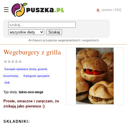
☰
pomoc / FAQ
Archiwum przepisów wegetariańskich i wegańskich
Wegeburgery z grilla
Kanapki opiekane (tosty, grzanki,
bruschetta)
Kategorie specjalne
Grill
Typ diety:
lakto-ovo-wege
Proste, smaczne i zaręczam, że
znikają jako pierwsze :)
SKŁADNIKI: