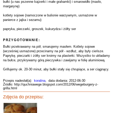
bułki (u nas pszenne kajzerki i małe grahamki) i smarowidło (masło,
margarynę)
kotlety sojowe (namoczone w bulionie warzywnym, usmażone w
panierce z jajka i sezamu)
papryka, pieczarki, groszek, kukurydza i żółty ser
PRZYGOTOWANIE:
Bułki przekrawamy na pół, smarujemy masłem. Kotlety sojowe
(wcześniej usmażone) przecinamy na pół - wzdłuż, aby były cieńsze.
Paprykę, pieczarki i żółty ser kroimy na plasterki. Wszystko to układamy
na bułce, przykrywamy górą pieczywka i zawijamy w folię aluminiową.
Grillujemy ok. 20-30 minut, aby bułki stały się chrupiące, a ser ciągnący.
Przepis nadesłał(a):
koralina
, data dodania: 2012-06-30
Źródło: http://quchniawege.blogspot.com/2012/06/wegeburgery-z-
grilla.html
Zdjęcia do przepisu: